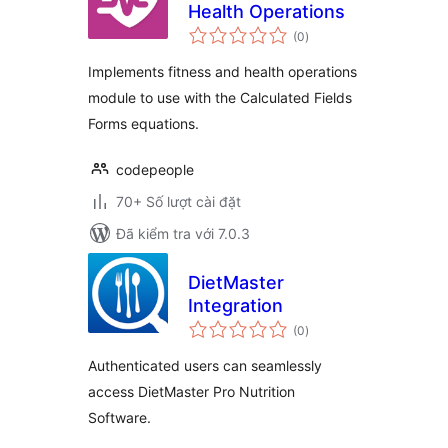
Health Operations
tổng
(0
)
đánh
giá
Implements fitness and health operations
module to use with the Calculated Fields
Forms equations.
codepeople
70+ Số lượt cài đặt
Đã kiểm tra với 7.0.3
DietMaster
Integration
tổng
(0
)
đánh
giá
Authenticated users can seamlessly
access DietMaster Pro Nutrition
Software.