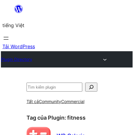
Chuyển
đến
tiếng Việt
phần
nội
dung
Tải WordPress
Plugin Directory
Tìm
kiếm
Tất cả
Community
Commercial
Tag của Plugin:
fitness