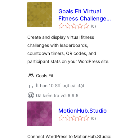
Goals.Fit Virtual
Fitness Challenge
tổng
Leaderboard
(0
)
đánh
giá
Create and display virtual fitness
challenges with leaderboards,
countdown timers, QR codes, and
participant stats on your WordPress site.
Goals.Fit
Ít hơn 10 Số lượt cài đặt
Đã kiểm tra với 6.9.6
MotionHub.Studio
tổng
(0
)
đánh
giá
Connect WordPress to MotionHub.Studio: