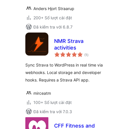
Anders Hjort Straarup
200+ Số lượt cài đặt
Đã kiểm tra với 6.8.7
NMR Strava
activities
tổng
(1
)
đánh
giá
Sync Strava to WordPress in real time via
webhooks. Local storage and developer
hooks. Requires a Strava API app.
mirceatm
100+ Số lượt cài đặt
Đã kiểm tra với 7.0.3
CFF Fitness and