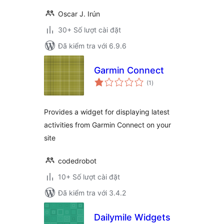
Oscar J. Irún
30+ Số lượt cài đặt
Đã kiểm tra với 6.9.6
Garmin Connect
tổng
(1
)
đánh
giá
Provides a widget for displaying latest
activities from Garmin Connect on your
site
codedrobot
10+ Số lượt cài đặt
Đã kiểm tra với 3.4.2
Dailymile Widgets