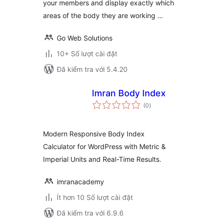
your members and display exactly which
areas of the body they are working …
Go Web Solutions
10+ Số lượt cài đặt
Đã kiểm tra với 5.4.20
Imran Body Index
tổng
(0
)
đánh
giá
Modern Responsive Body Index
Calculator for WordPress with Metric &
Imperial Units and Real-Time Results.
imranacademy
Ít hơn 10 Số lượt cài đặt
Đã kiểm tra với 6.9.6