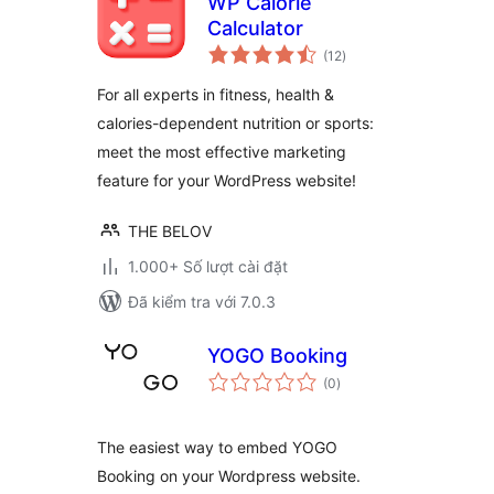
WP Calorie
Calculator
tổng
(12
)
đánh
giá
For all experts in fitness, health &
calories-dependent nutrition or sports:
meet the most effective marketing
feature for your WordPress website!
THE BELOV
1.000+ Số lượt cài đặt
Đã kiểm tra với 7.0.3
YOGO Booking
tổng
(0
)
đánh
giá
The easiest way to embed YOGO
Booking on your Wordpress website.