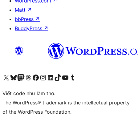
WordPress.com
↗
Matt
↗
bbPress
↗
BuddyPress
↗
Truy cập tài khoản X (trước đây là Twitter) của chúng tôi
Visit our Bluesky account
Visit our Mastodon account
Visit our Threads account
Xem trang Facebook của chúng tôi
Truy cập tài khoản Instagram của chúng tôi
Truy cập tài khoản LinkedIn của chúng tôi
Visit our TikTok account
Truy cập kênh YouTube của chúng tôi
Visit our Tumblr account
Viết code như làm thơ.
The WordPress® trademark is the intellectual property
of the WordPress Foundation.