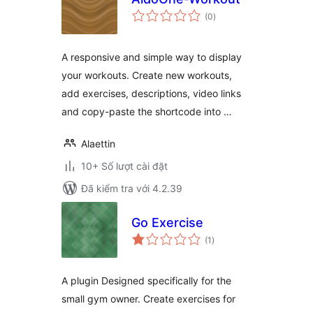
tổng
(0
)
đánh
giá
A responsive and simple way to display
your workouts. Create new workouts,
add exercises, descriptions, video links
and copy-paste the shortcode into …
Alaettin
10+ Số lượt cài đặt
Đã kiểm tra với 4.2.39
Go Exercise
tổng
(1
)
đánh
giá
A plugin Designed specifically for the
small gym owner. Create exercises for