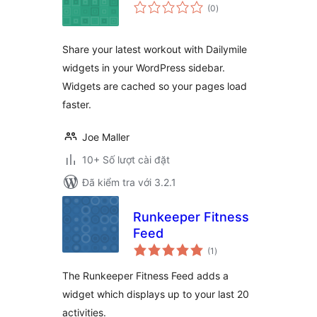
tổng
(0
)
đánh
giá
Share your latest workout with Dailymile
widgets in your WordPress sidebar.
Widgets are cached so your pages load
faster.
Joe Maller
10+ Số lượt cài đặt
Đã kiểm tra với 3.2.1
Runkeeper Fitness
Feed
tổng
(1
)
đánh
giá
The Runkeeper Fitness Feed adds a
widget which displays up to your last 20
activities.