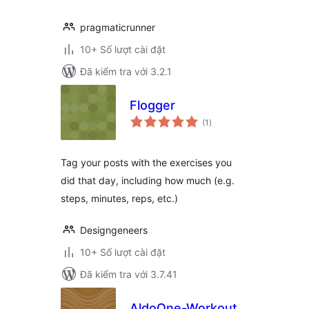
pragmaticrunner
10+ Số lượt cài đặt
Đã kiểm tra với 3.2.1
Flogger
tổng
(1
)
đánh
giá
Tag your posts with the exercises you
did that day, including how much (e.g.
steps, minutes, reps, etc.)
Designgeneers
10+ Số lượt cài đặt
Đã kiểm tra với 3.7.41
AldoOne-Workout