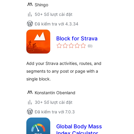
Shingo
50+ Số lượt cài đặt
Đã kiểm tra với 4.3.34
Block for Strava
tổng
(0
)
đánh
giá
Add your Strava activities, routes, and
segments to any post or page with a
single block.
Konstantin Obenland
30+ Số lượt cài đặt
Đã kiểm tra với 7.0.3
Global Body Mass
Index Calculator