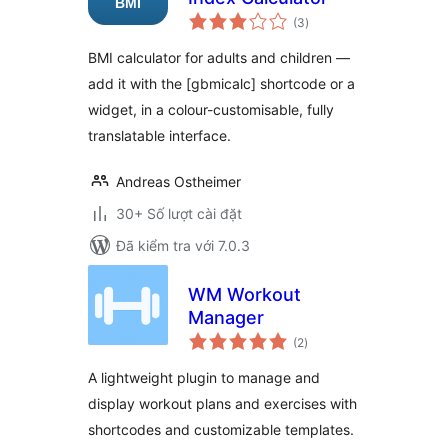
tổng
(3
)
đánh
giá
BMI calculator for adults and children —
add it with the [gbmicalc] shortcode or a
widget, in a colour-customisable, fully
translatable interface.
Andreas Ostheimer
30+ Số lượt cài đặt
Đã kiểm tra với 7.0.3
WM Workout
Manager
tổng
(2
)
đánh
giá
A lightweight plugin to manage and
display workout plans and exercises with
shortcodes and customizable templates.