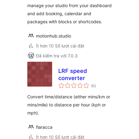
manage your studio from your dashboard
and add booking, calendar and
packages with blocks or shortcodes.
motionhub.studio
Ít hơn 10 Số lượt cài đặt
Đã kiểm tra với 7.0.3
LRF speed
converter
tổng
(0
)
đánh
giá
Convert time/distance (either mins/km or
mins/mile) to distance per hour (kph or
mph).
flaracca
Ít hơn 10 Số lượt cài đặt