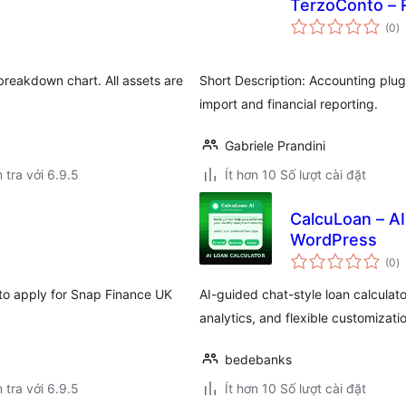
TerzoConto – 
t
(0
)
đ
gi
breakdown chart. All assets are
Short Description: Accounting plugi
import and financial reporting.
Gabriele Prandini
 tra với 6.9.5
Ít hơn 10 Số lượt cài đặt
CalcuLoan – AI
WordPress
t
(0
)
đ
gi
 apply for Snap Finance UK
AI-guided chat-style loan calculat
analytics, and flexible customizati
bedebanks
 tra với 6.9.5
Ít hơn 10 Số lượt cài đặt