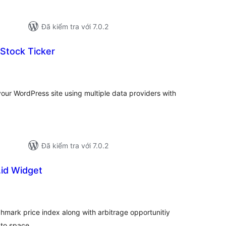
Đã kiểm tra với 7.0.2
Stock Ticker
ổng
ánh
á
your WordPress site using multiple data providers with
Đã kiểm tra với 7.0.2
.id Widget
ổng
ánh
á
hmark price index along with arbitrage opportunitiy
pto space.