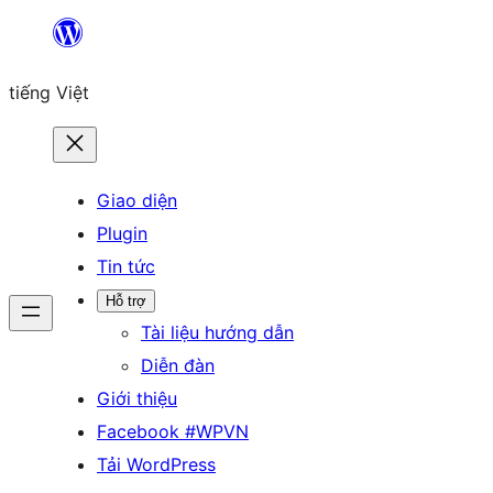
Chuyển
đến
tiếng Việt
phần
nội
dung
Giao diện
Plugin
Tin tức
Hỗ trợ
Tài liệu hướng dẫn
Diễn đàn
Giới thiệu
Facebook #WPVN
Tải WordPress