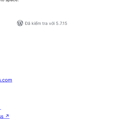
Đã kiểm tra với 5.7.15
s.com
↗
ss
↗