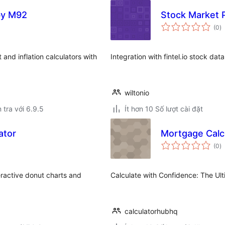
by M92
Stock Market P
t
(0
)
đ
gi
 and inflation calculators with
Integration with fintel.io stock data
wiltonio
 tra với 6.9.5
Ít hơn 10 Số lượt cài đặt
ator
Mortgage Calcu
t
(0
)
đ
gi
eractive donut charts and
Calculate with Confidence: The Ul
calculatorhubhq