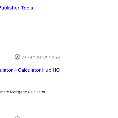
ublisher Tools
ổng
ánh
á
Đã kiểm tra với 4.9.29
lator – Calculator Hub HQ
ổng
ánh
á
timate Mortgage Calculator