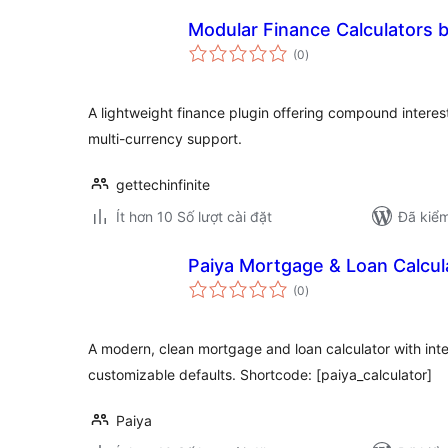
Modular Finance Calculators 
tổng
(0
)
đánh
giá
A lightweight finance plugin offering compound interest
multi-currency support.
gettechinfinite
Ít hơn 10 Số lượt cài đặt
Đã kiểm
Paiya Mortgage & Loan Calcul
tổng
(0
)
đánh
giá
A modern, clean mortgage and loan calculator with int
customizable defaults. Shortcode: [paiya_calculator]
Paiya