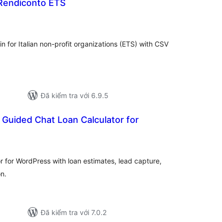
Rendiconto ETS
ổng
ánh
á
n for Italian non-profit organizations (ETS) with CSV
Đã kiểm tra với 6.9.5
 Guided Chat Loan Calculator for
ổng
ánh
á
or for WordPress with loan estimates, lead capture,
on.
Đã kiểm tra với 7.0.2