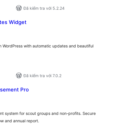
Đã kiểm tra với 5.2.24
tes Widget
ổng
ánh
á
s in WordPress with automatic updates and beautiful
Đã kiểm tra với 7.0.2
rsement Pro
ổng
ánh
á
t system for scout groups and non-profits. Secure
low and annual report.