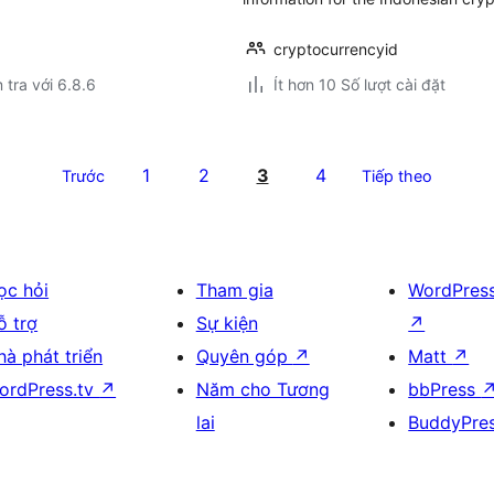
cryptocurrencyid
 tra với 6.8.6
Ít hơn 10 Số lượt cài đặt
1
2
3
4
Trước
Tiếp theo
ọc hỏi
Tham gia
WordPres
ỗ trợ
Sự kiện
↗
hà phát triển
Quyên góp
↗
Matt
↗
ordPress.tv
↗
Năm cho Tương
bbPress
lai
BuddyPre