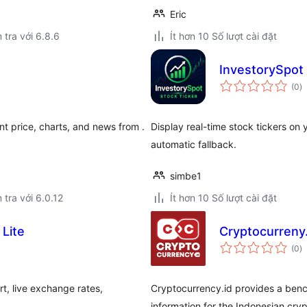
Eric
 tra với 6.8.6
Ít hơn 10 Số lượt cài đặt
InvestorySpot 
t
(0
)
đ
gi
nt price, charts, and news from .
Display real-time stock tickers on 
automatic fallback.
simbe1
 tra với 6.0.12
Ít hơn 10 Số lượt cài đặt
 Lite
Cryptocurreny
t
(0
)
đ
gi
t, live exchange rates,
Cryptocurrency.id provides a benc
information for the Indonesian cry