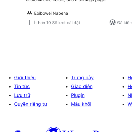
Ebibowei Nabena
Ít hơn 10 Số lượt cài đặt
Đã kiểm
Phân
trang
bài
viết
Giới thiệu
Trưng bày
H
Tin tức
Giao diện
H
Lưu trữ
Plugin
N
Quyền riêng tư
Mẫu khối
W