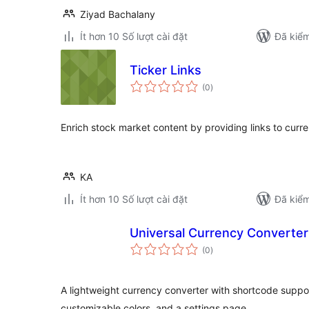
Ziyad Bachalany
Ít hơn 10 Số lượt cài đặt
Đã kiểm
Ticker Links
tổng
(0
)
đánh
giá
Enrich stock market content by providing links to curre
KA
Ít hơn 10 Số lượt cài đặt
Đã kiểm
Universal Currency Converter
tổng
(0
)
đánh
giá
A lightweight currency converter with shortcode suppor
customizable colors, and a settings page.