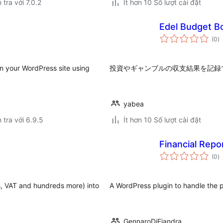
 tra với 7.0.2
Ít hơn 10 Số lượt cài đặt
Edel Budget B
t
(0
)
đ
gi
 your WordPress site using
投資やギャンブルの収支結果を記録
yabea
 tra với 6.9.5
Ít hơn 10 Số lượt cài đặt
s
Financial Repo
t
(0
)
đ
gi
ns, VAT and hundreds more) into
A WordPress plugin to handle the 
GennaroDiFiandra