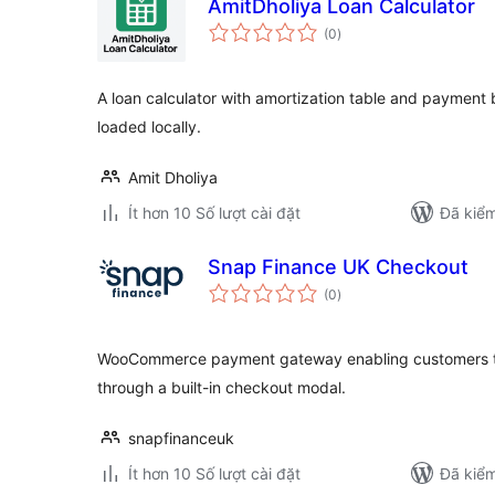
AmitDholiya Loan Calculator
tổng
(0
)
đánh
giá
A loan calculator with amortization table and payment 
loaded locally.
Amit Dholiya
Ít hơn 10 Số lượt cài đặt
Đã kiểm
Snap Finance UK Checkout
tổng
(0
)
đánh
giá
WooCommerce payment gateway enabling customers to
through a built-in checkout modal.
snapfinanceuk
Ít hơn 10 Số lượt cài đặt
Đã kiểm