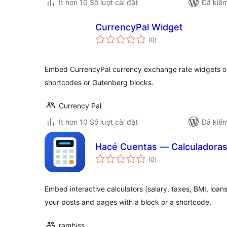
Ít hơn 10 Số lượt cài đặt
Đã kiểm
CurrencyPal Widget
tổng
(0
)
đánh
giá
Embed CurrencyPal currency exchange rate widgets on
shortcodes or Gutenberg blocks.
Currency Pal
Ít hơn 10 Số lượt cài đặt
Đã kiểm
Hacé Cuentas — Calculadora
tổng
(0
)
đánh
giá
Embed interactive calculators (salary, taxes, BMI, loa
your posts and pages with a block or a shortcode.
rambiss