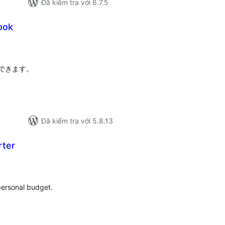
Đã kiểm tra với 6.7.5
ook
ổng
ánh
á
できます。
Đã kiểm tra với 5.8.13
rter
ổng
ánh
á
personal budget.