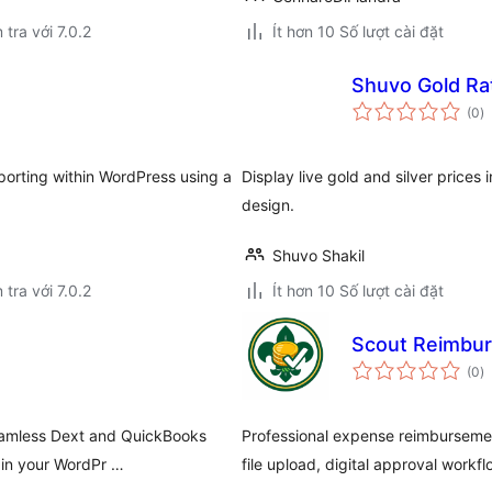
 tra với 7.0.2
Ít hơn 10 Số lượt cài đặt
Shuvo Gold Ra
t
(0
)
đ
gi
porting within WordPress using a
Display live gold and silver price
design.
Shuvo Shakil
 tra với 7.0.2
Ít hơn 10 Số lượt cài đặt
Scout Reimbu
t
(0
)
đ
gi
eamless Dext and QuickBooks
Professional expense reimbursemen
s in your WordPr …
file upload, digital approval workf