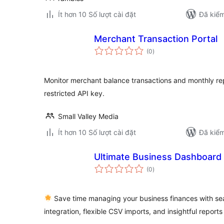
Ít hơn 10 Số lượt cài đặt
Đã kiểm
Merchant Transaction Portal
tổng
(0
)
đánh
giá
Monitor merchant balance transactions and monthly re
restricted API key.
Small Valley Media
Ít hơn 10 Số lượt cài đặt
Đã kiểm
Ultimate Business Dashboard
tổng
(0
)
đánh
giá
Save time managing your business finances with s
integration, flexible CSV imports, and insightful report