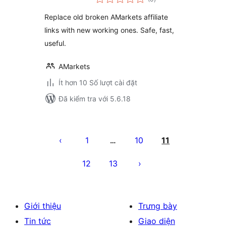
đánh
giá
Replace old broken AMarkets affiliate
links with new working ones. Safe, fast,
useful.
AMarkets
Ít hơn 10 Số lượt cài đặt
Đã kiểm tra với 5.6.18
Phân
trang
1
10
11
…
bài
12
13
viết
Giới thiệu
Trưng bày
Tin tức
Giao diện