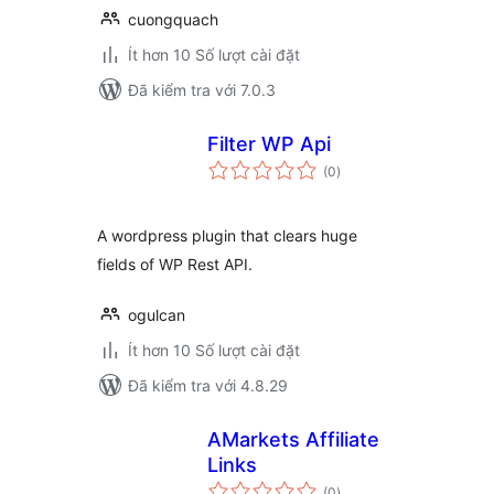
cuongquach
Ít hơn 10 Số lượt cài đặt
Đã kiểm tra với 7.0.3
Filter WP Api
tổng
(0
)
đánh
giá
A wordpress plugin that clears huge
fields of WP Rest API.
ogulcan
Ít hơn 10 Số lượt cài đặt
Đã kiểm tra với 4.8.29
AMarkets Affiliate
Links
tổng
(0
)