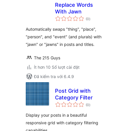
Replace Words
With Jawn
tổng
(0
)
đánh
giá
Automatically swaps "thing", "place",
"person", and "event" (and plurals) with
"jawn" or "jawns" in posts and titles.
The 215 Guys
Ít hơn 10 Số lượt cài đặt
Đã kiểm tra với 6.4.9
Post Grid with
Category Filter
tổng
(0
)
đánh
giá
Display your posts in a beautiful
responsive grid with category filtering
capabilities.