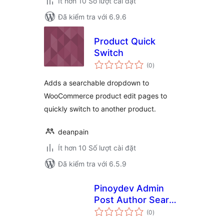
Ít hơn 10 Số lượt cài đặt
Đã kiểm tra với 6.9.6
Product Quick
Switch
tổng
(0
)
đánh
giá
Adds a searchable dropdown to
WooCommerce product edit pages to
quickly switch to another product.
deanpain
Ít hơn 10 Số lượt cài đặt
Đã kiểm tra với 6.5.9
Pinoydev Admin
Post Author Search
tổng
Filter
(0
)
đánh
giá