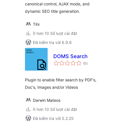
canonical control, AJAX mode, and
dynamic SEO title generation.
Tihi
Ít hơn 10 Số lượt cài đặt
Đã kiểm tra với 6.9.6
DOMS Search
tổng
(0
)
đánh
giá
Plugin to enable filter search by PDF's,
Doc's, Images and/or Videos
Darwin Mateos
Ít hơn 10 Số lượt cài đặt
Đã kiểm tra với 5.2.25