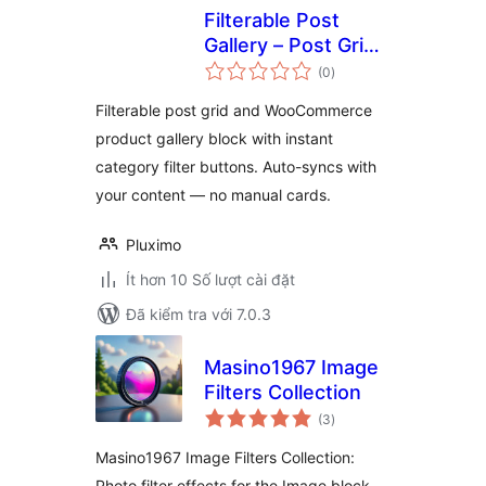
Filterable Post
Gallery – Post Grid
tổng
& WooCommerce
(0
)
đánh
giá
Product Filter Block
Filterable post grid and WooCommerce
product gallery block with instant
category filter buttons. Auto-syncs with
your content — no manual cards.
Pluximo
Ít hơn 10 Số lượt cài đặt
Đã kiểm tra với 7.0.3
Masino1967 Image
Filters Collection
tổng
(3
)
đánh
giá
Masino1967 Image Filters Collection:
Photo filter effects for the Image block