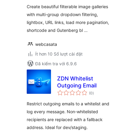
giá
Create beautiful filterable image galleries
with multi-group dropdown filtering,
lightbox, URL links, load more pagination,
shortcode and Gutenberg bl …
webcasata
Ít hơn 10 Số lượt cài đặt
Đã kiểm tra với 6.9.6
ZDN Whitelist
Outgoing Email
tổng
(0
)
đánh
giá
Restrict outgoing emails to a whitelist and
log every message. Non-whitelisted
recipients are replaced with a fallback
address. Ideal for dev/staging.