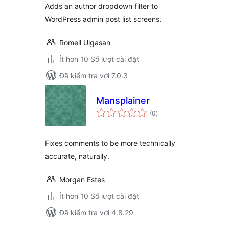
Adds an author dropdown filter to
WordPress admin post list screens.
Romell Ulgasan
Ít hơn 10 Số lượt cài đặt
Đã kiểm tra với 7.0.3
Mansplainer
tổng
(0
)
đánh
giá
Fixes comments to be more technically
accurate, naturally.
Morgan Estes
Ít hơn 10 Số lượt cài đặt
Đã kiểm tra với 4.8.29