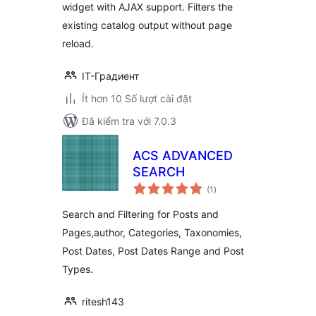
widget with AJAX support. Filters the
existing catalog output without page
reload.
IT-Градиент
Ít hơn 10 Số lượt cài đặt
Đã kiểm tra với 7.0.3
ACS ADVANCED
SEARCH
tổng
(1
)
đánh
giá
Search and Filtering for Posts and
Pages,author, Categories, Taxonomies,
Post Dates, Post Dates Range and Post
Types.
ritesh143