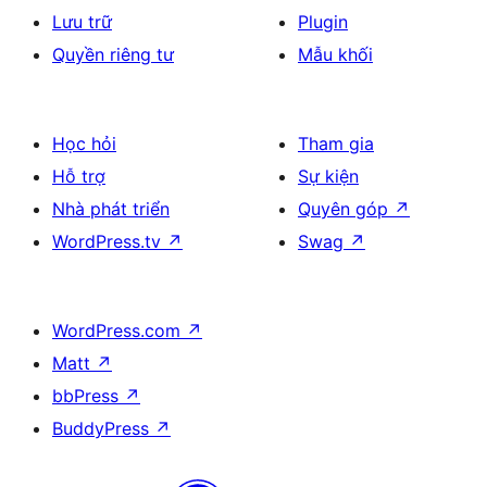
Lưu trữ
Plugin
Quyền riêng tư
Mẫu khối
Học hỏi
Tham gia
Hỗ trợ
Sự kiện
Nhà phát triển
Quyên góp
↗
WordPress.tv
↗
Swag
↗
WordPress.com
↗
Matt
↗
bbPress
↗
BuddyPress
↗