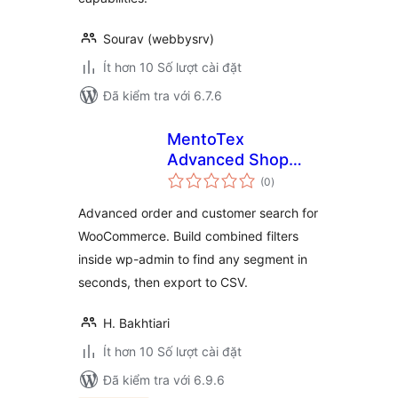
Sourav (webbysrv)
Ít hơn 10 Số lượt cài đặt
Đã kiểm tra với 6.7.6
MentoTex
Advanced Shop
tổng
Search for
(0
)
đánh
giá
WooCommerce
Advanced order and customer search for
WooCommerce. Build combined filters
inside wp-admin to find any segment in
seconds, then export to CSV.
H. Bakhtiari
Ít hơn 10 Số lượt cài đặt
Đã kiểm tra với 6.9.6