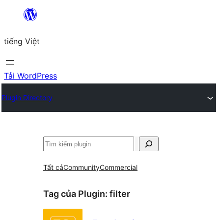
Chuyển
đến
tiếng Việt
phần
nội
dung
Tải WordPress
Plugin Directory
Tìm
kiếm
Tất cả
Community
Commercial
Tag của Plugin:
filter