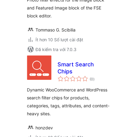
and Featured Image block of the FSE
block editor.
Tommaso G. Scibilia
Ít hơn 10 Số lượt cài đặt
Đã kiểm tra với 7.0.3
Smart Search
Chips
tổng
(0
)
đánh
giá
Dynamic WooCommerce and WordPress
search filter chips for products,
categories, tags, attributes, and content-
heavy sites.
honzdev