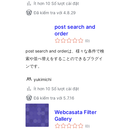
Ít hơn 10 Số lượt cài đặt
Đã kiểm tra với 4.8.29
post search and
order
tổng
(0
)
đánh
giá
post search and orderは、様々な条件で検
索や並べ替えをすることのできるプラグイ
ンです。
yukimichi
Ít hơn 10 Số lượt cài đặt
Đã kiểm tra với 5.7.16
Webcasata Filter
Gallery
tổng
(0
)
đánh