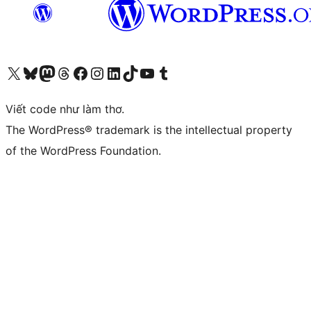
Truy cập tài khoản X (trước đây là Twitter) của chúng tôi
Visit our Bluesky account
Visit our Mastodon account
Visit our Threads account
Xem trang Facebook của chúng tôi
Truy cập tài khoản Instagram của chúng tôi
Truy cập tài khoản LinkedIn của chúng tôi
Visit our TikTok account
Truy cập kênh YouTube của chúng tôi
Visit our Tumblr account
Viết code như làm thơ.
The WordPress® trademark is the intellectual property
of the WordPress Foundation.