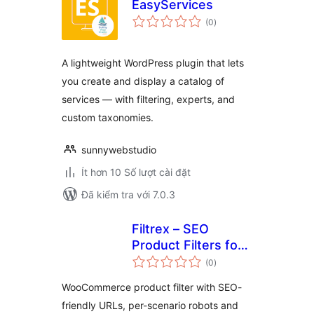
EasyServices
tổng
(0
)
đánh
giá
A lightweight WordPress plugin that lets
you create and display a catalog of
services — with filtering, experts, and
custom taxonomies.
sunnywebstudio
Ít hơn 10 Số lượt cài đặt
Đã kiểm tra với 7.0.3
Filtrex – SEO
Product Filters for
tổng
WooCommerce
(0
)
đánh
giá
WooCommerce product filter with SEO-
friendly URLs, per-scenario robots and