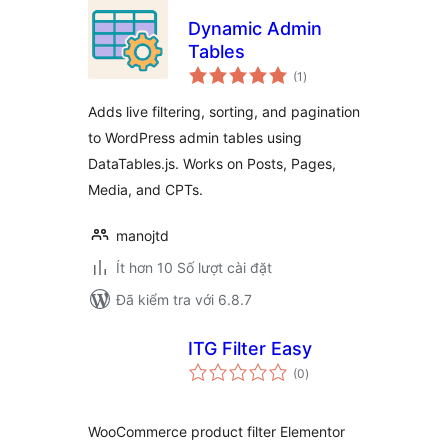
Dynamic Admin
Tables
tổng
(1
)
đánh
giá
Adds live filtering, sorting, and pagination
to WordPress admin tables using
DataTables.js. Works on Posts, Pages,
Media, and CPTs.
manojtd
Ít hơn 10 Số lượt cài đặt
Đã kiểm tra với 6.8.7
ITG Filter Easy
tổng
(0
)
đánh
giá
WooCommerce product filter Elementor