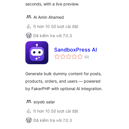
seconds, with a live preview.
Al Amin Ahamed
Ít hơn 10 Số lượt cài đặt
Đã kiểm tra với 7.0.3
SandboxPress AI
tổng
(0
)
đánh
giá
Generate bulk dummy content for posts,
products, orders, and users — powered
by FakerPHP with optional AI integration.
soyeb salar
Ít hơn 10 Số lượt cài đặt
Đã kiểm tra với 7.0.3