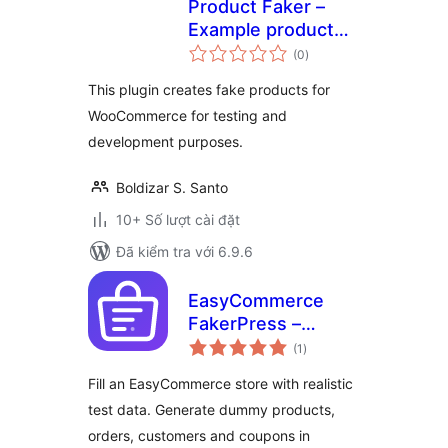
Product Faker –
Example product
tổng
generator
(0
)
đánh
giá
This plugin creates fake products for
WooCommerce for testing and
development purposes.
Boldizar S. Santo
10+ Số lượt cài đặt
Đã kiểm tra với 6.9.6
EasyCommerce
FakerPress –
tổng
Dummy & Test Data
(1
)
đánh
giá
Generator for
Fill an EasyCommerce store with realistic
EasyCommerce
test data. Generate dummy products,
orders, customers and coupons in