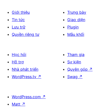
Giới thiệu
Trưng bày
Tin tức
Giao diện
Lưu trữ
Plugin
Quyền riêng tư
Mẫu khối
Học hỏi
Tham gia
Hỗ trợ
Sự kiện
Nhà phát triển
Quyên góp
↗
WordPress.tv
↗
Swag
↗
WordPress.com
↗
Matt
↗