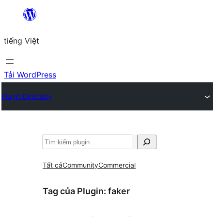
Chuyển
đến
tiếng Việt
phần
nội
dung
Tải WordPress
Plugin Directory
Tìm
kiếm
Tất cả
Community
Commercial
Tag của Plugin:
faker