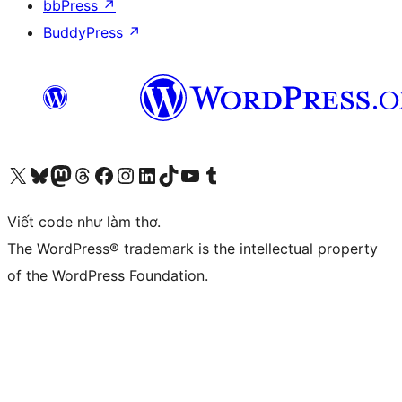
bbPress
↗
BuddyPress
↗
Truy cập tài khoản X (trước đây là Twitter) của chúng tôi
Visit our Bluesky account
Visit our Mastodon account
Visit our Threads account
Xem trang Facebook của chúng tôi
Truy cập tài khoản Instagram của chúng tôi
Truy cập tài khoản LinkedIn của chúng tôi
Visit our TikTok account
Truy cập kênh YouTube của chúng tôi
Visit our Tumblr account
Viết code như làm thơ.
The WordPress® trademark is the intellectual property
of the WordPress Foundation.