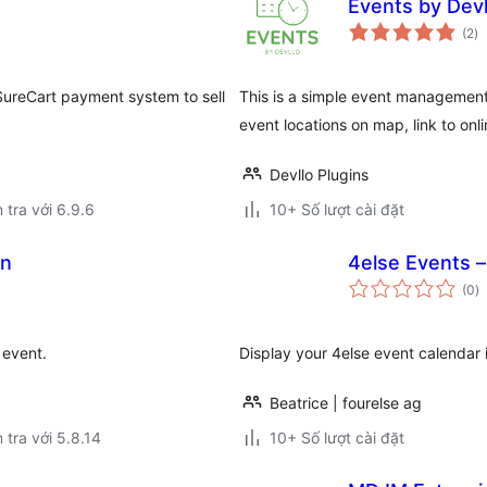
Events by Devl
tổ
(2
)
đ
gi
ureCart payment system to sell
This is a simple event management 
event locations on map, link to onli
Devllo Plugins
 tra với 6.9.6
10+ Số lượt cài đặt
on
4else Events 
t
(0
)
đ
gi
 event.
Display your 4else event calendar 
Beatrice | fourelse ag
 tra với 5.8.14
10+ Số lượt cài đặt