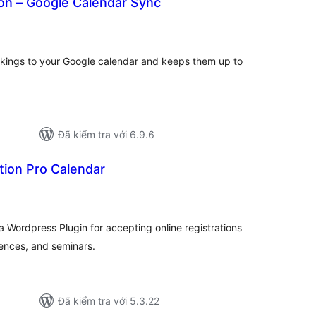
n – Google Calendar Sync
ổng
ánh
á
kings to your Google calendar and keeps them up to
Đã kiểm tra với 6.9.6
tion Pro Calendar
ng
nh
á
a Wordpress Plugin for accepting online registrations
rences, and seminars.
Đã kiểm tra với 5.3.22