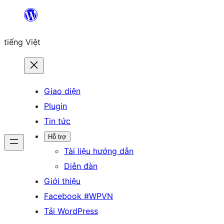
Chuyển
đến
tiếng Việt
phần
nội
dung
Giao diện
Plugin
Tin tức
Hỗ trợ
Tài liệu hướng dẫn
Diễn đàn
Giới thiệu
Facebook #WPVN
Tải WordPress