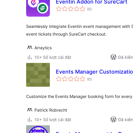
Eventin Addon for SureCart
tổng
(0
)
đánh
giá
Seamlessly integrate Eventin event management with S
event tickets through SureCart checkout.
Arraytics
10+ Số lượt cài đặt
Đã kiểm
Events Manager Customizati
tổng
(0
)
đánh
giá
Customize the Events Manager booking form for every
Patrick Robrecht
10+ Số lượt cài đặt
Đã kiểm