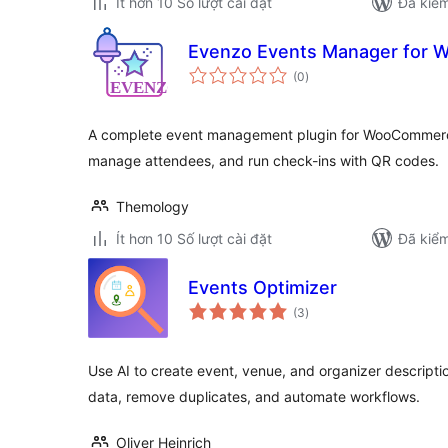
Ít hơn 10 Số lượt cài đặt
Đã kiểm
Evenzo Events Manager for
tổng
(0
)
đánh
giá
A complete event management plugin for WooCommerce.
manage attendees, and run check-ins with QR codes.
Themology
Ít hơn 10 Số lượt cài đặt
Đã kiểm
Events Optimizer
tổng
(3
)
đánh
giá
Use AI to create event, venue, and organizer descripti
data, remove duplicates, and automate workflows.
Oliver Heinrich