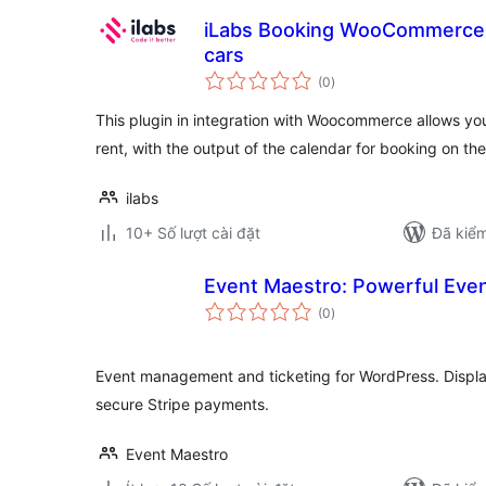
iLabs Booking WooCommerce 
cars
tổng
(0
)
đánh
giá
This plugin in integration with Woocommerce allows you
rent, with the output of the calendar for booking on t
ilabs
10+ Số lượt cài đặt
Đã kiểm
Event Maestro: Powerful Ev
tổng
(0
)
đánh
giá
Event management and ticketing for WordPress. Display
secure Stripe payments.
Event Maestro