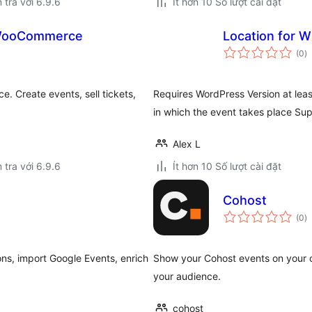
 tra với 6.9.6
Ít hơn 10 Số lượt cài đặt
 WooCommerce
Location for 
t
(0
)
đ
gi
 Create events, sell tickets,
Requires WordPress Version at least
in which the event takes place Supp
Alex L
 tra với 6.9.6
Ít hơn 10 Số lượt cài đặt
Cohost
t
(0
)
đ
gi
ons, import Google Events, enrich
Show your Cohost events on your 
your audience.
cohost