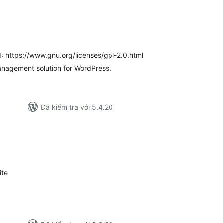
ổng
ánh
á
I: https://www.gnu.org/licenses/gpl-2.0.html
anagement solution for WordPress.
Đã kiểm tra với 5.4.20
ổng
ánh
á
ite