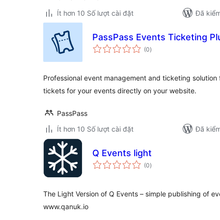
Ít hơn 10 Số lượt cài đặt
Đã kiểm
PassPass Events Ticketing Pl
tổng
(0
)
đánh
giá
Professional event management and ticketing solution f
tickets for your events directly on your website.
PassPass
Ít hơn 10 Số lượt cài đặt
Đã kiểm
Q Events light
tổng
(0
)
đánh
giá
The Light Version of Q Events – simple publishing of e
www.qanuk.io