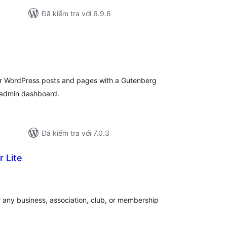
Đã kiểm tra với 6.9.6
ổng
ánh
á
your WordPress posts and pages with a Gutenberg
l admin dashboard.
Đã kiểm tra với 7.0.3
 Lite
ổng
ánh
á
r any business, association, club, or membership