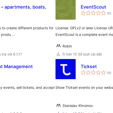
– apartments, boats,
EventScout
t
(0
)
đ
gi
 to create different products for
License: GPLv2 or later License UR
he produ …
EventScout is a complete event m
Robin
 tra với 6.1.11
Ít hơn 10 Số lượt cài đặt
ent Management
Tickset
t
(0
)
đ
gi
 events, sell tickets, and accept
Show Tickset events on your webs
Stanislav Khromov