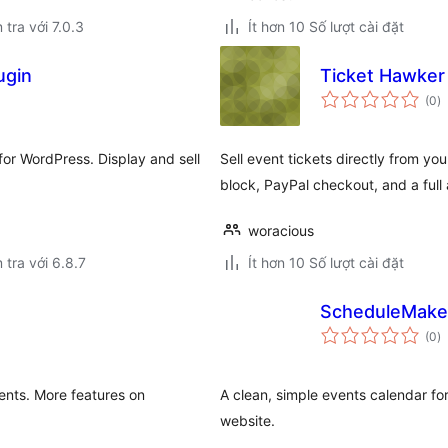
 tra với 7.0.3
Ít hơn 10 Số lượt cài đặt
ugin
Ticket Hawker
t
(0
)
đ
gi
or WordPress. Display and sell
Sell event tickets directly from 
block, PayPal checkout, and a ful
woracious
 tra với 6.8.7
Ít hơn 10 Số lượt cài đặt
ScheduleMaker
t
(0
)
đ
gi
vents. More features on
A clean, simple events calendar fo
website.