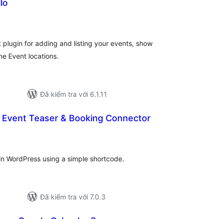
lo
ng
ánh
á
plugin for adding and listing your events, show
ne Event locations.
Đã kiểm tra với 6.1.11
– Event Teaser & Booking Connector
ổng
ánh
á
in WordPress using a simple shortcode.
Đã kiểm tra với 7.0.3