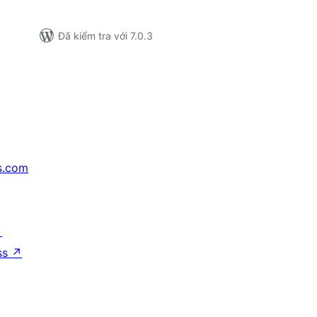
Đã kiểm tra với 7.0.3
s.com
↗
ss
↗