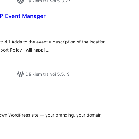
Đã kiểm tra với 5.3.22
WP Event Manager
ổng
ánh
á
: 4.1 Adds to the event a description of the location
ort Policy I will happi …
Đã kiểm tra với 5.5.19
ổng
ánh
á
own WordPress site — your branding, your domain,