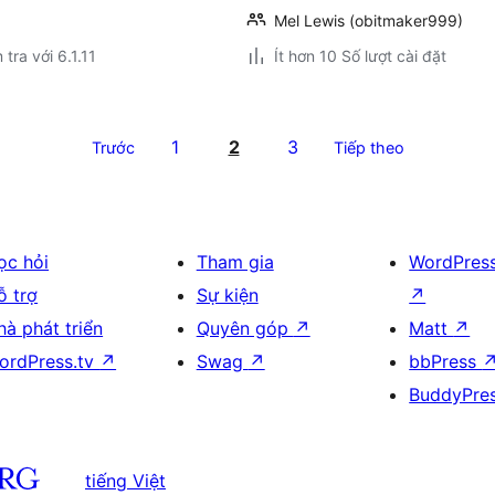
Mel Lewis (obitmaker999)
 tra với 6.1.11
Ít hơn 10 Số lượt cài đặt
1
2
3
Trước
Tiếp theo
ọc hỏi
Tham gia
WordPres
ỗ trợ
Sự kiện
↗
hà phát triển
Quyên góp
↗
Matt
↗
ordPress.tv
↗
Swag
↗
bbPress
BuddyPre
tiếng Việt