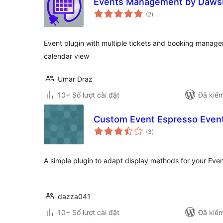
Events Management by Daws
tổng
(2
)
đánh
giá
Event plugin with multiple tickets and booking manag
calendar view
Umar Draz
10+ Số lượt cài đặt
Đã kiểm
Custom Event Espresso Event
tổng
(3
)
đánh
giá
A simple plugin to adapt display methods for your Eve
dazza041
10+ Số lượt cài đặt
Đã kiểm