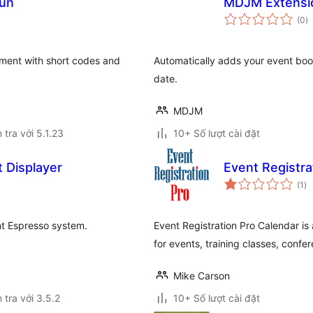
un
MDJM Extensio
t
(0
)
đ
gi
ement with short codes and
Automatically adds your event boo
date.
MDJM
 tra với 5.1.23
10+ Số lượt cài đặt
 Displayer
Event Registra
tổ
(1
)
đá
gi
nt Espresso system.
Event Registration Pro Calendar is 
for events, training classes, confe
Mike Carson
 tra với 3.5.2
10+ Số lượt cài đặt