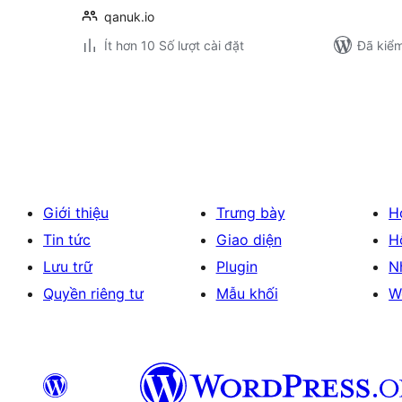
qanuk.io
Ít hơn 10 Số lượt cài đặt
Đã kiểm
Phân
trang
bài
viết
Giới thiệu
Trưng bày
H
Tin tức
Giao diện
H
Lưu trữ
Plugin
N
Quyền riêng tư
Mẫu khối
W