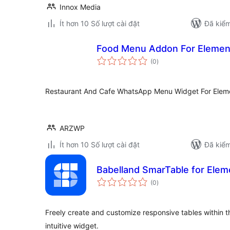
Innox Media
Ít hơn 10 Số lượt cài đặt
Đã kiểm
Food Menu Addon For Elemen
tổng
(0
)
đánh
giá
Restaurant And Cafe WhatsApp Menu Widget For Elem
ARZWP
Ít hơn 10 Số lượt cài đặt
Đã kiểm
Babelland SmarTable for Elem
tổng
(0
)
đánh
giá
Freely create and customize responsive tables within t
intuitive widget.