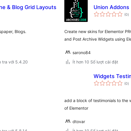
e & Blog Grid Layouts
Union Addons
t
(0
)
đ
gi
paper, Blogs.
Create new skins for Elementor PRO
and Post Archive Widgets using El
sarono84
 tra với 5.4.20
Ít hơn 10 Số lượt cài đặt
Widgets Testi
t
(0
)
đ
gi
add a block of testimonials to the 
of Elementor
dtovar
 tra với 5.8.14
Ít hơn 10 Số lượt cài đặt