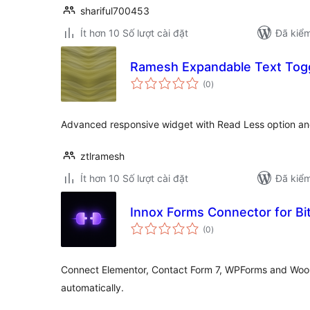
shariful700453
Ít hơn 10 Số lượt cài đặt
Đã kiểm
Ramesh Expandable Text Togg
tổng
(0
)
đánh
giá
Advanced responsive widget with Read Less option an
ztlramesh
Ít hơn 10 Số lượt cài đặt
Đã kiểm
Innox Forms Connector for Bi
tổng
(0
)
đánh
giá
Connect Elementor, Contact Form 7, WPForms and Wo
automatically.