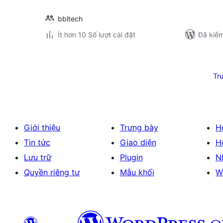
bbltech
Ít hơn 10 Số lượt cài đặt
Đã kiểm
Phân
trang
Tr
bài
viết
Giới thiệu
Trưng bày
H
Tin tức
Giao diện
H
Lưu trữ
Plugin
N
Quyền riêng tư
Mẫu khối
W