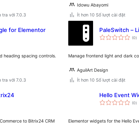
Idowu Abayomi
 tra với 7.0.3
Ít hơn 10 Số lượt cài đặt
le for Elementor
PaleSwitch – L
t
(0
)
đ
gi
d heading spacing controls.
Manage frontend light and dark col
AguilArt Design
 tra với 7.0.3
Ít hơn 10 Số lượt cài đặt
trix24
Hello Event W
t
(0
)
đ
gi
oCommerce to Bitrix24 CRM
Elementor widgets for the Hello Ev