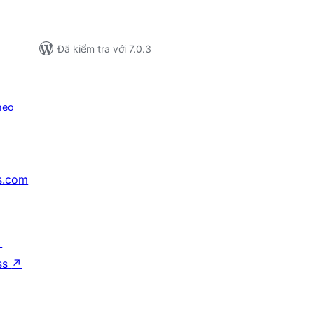
Đã kiểm tra với 7.0.3
heo
s.com
↗
ss
↗