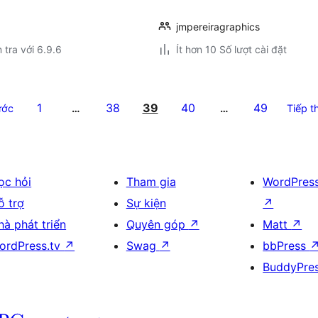
jmpereiragraphics
 tra với 6.9.6
Ít hơn 10 Số lượt cài đặt
1
38
39
40
49
ước
…
…
Tiếp t
ọc hỏi
Tham gia
WordPres
ỗ trợ
Sự kiện
↗
hà phát triển
Quyên góp
↗
Matt
↗
ordPress.tv
↗
Swag
↗
bbPress
BuddyPre