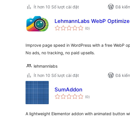
Ít hơn 10 Số lượt cài đặt
Đã kiểm
LehmannLabs WebP Optimize
tổng
(0
)
đánh
giá
Improve page speed in WordPress with a free WebP opt
No ads, no tracking, no paid upsells.
lehmannlabs
Ít hơn 10 Số lượt cài đặt
Đã kiểm
SumAddon
tổng
(0
)
đánh
giá
A lightweight Elementor addon with animated button w