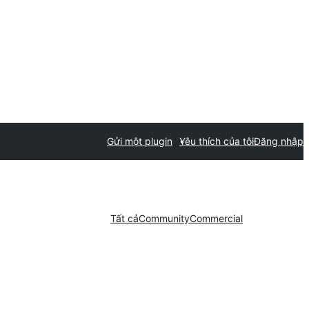
Gửi một plugin
Yêu thích của tôi
Đăng nhập
Tất cả
Community
Commercial