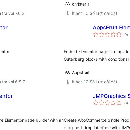
christer_f
 tra với 7.0.3
Ít hơn 10 Số lượt cài đặt
tor
AppsFruit Ele
t
(0
)
đ
gi
entor
Embed Elementor pages, templates
Gutenberg blocks with conditional 
Appsfruit
 tra với 6.8.7
Ít hơn 10 Số lượt cài đặt
entor
JMPGraphics S
t
(0
)
đ
gi
he Elementor page builder with an
Create WooCommerce Single Produc
drag-and-drop interface with JMPG