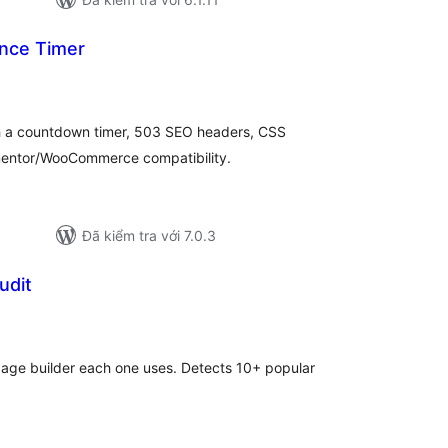
nce Timer
ổng
ánh
á
h a countdown timer, 503 SEO headers, CSS
ementor/WooCommerce compatibility.
Đã kiểm tra với 7.0.3
udit
ổng
ánh
á
page builder each one uses. Detects 10+ popular