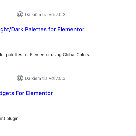
Đã kiểm tra với 7.0.3
ight/Dark Palettes for Elementor
ổng
ánh
á
or palettes for Elementor using Global Colors.
Đã kiểm tra với 7.0.3
idgets For Elementor
ổng
ánh
á
ent plugin