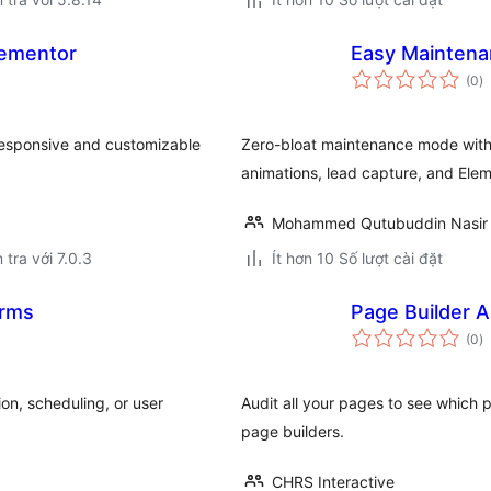
lementor
Easy Maintena
t
(0
)
đ
gi
responsive and customizable
Zero-bloat maintenance mode wit
animations, lead capture, and El
Mohammed Qutubuddin Nasir
 tra với 7.0.3
Ít hơn 10 Số lượt cài đặt
orms
Page Builder A
t
(0
)
đ
gi
on, scheduling, or user
Audit all your pages to see which 
page builders.
CHRS Interactive