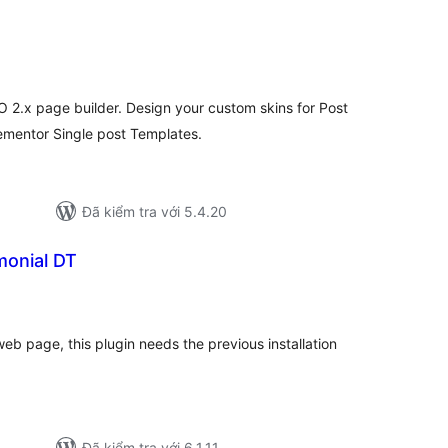
ổng
ánh
á
 2.x page builder. Design your custom skins for Post
ementor Single post Templates.
Đã kiểm tra với 5.4.20
monial DT
ổng
ánh
á
web page, this plugin needs the previous installation
Đã kiểm tra với 6.1.11