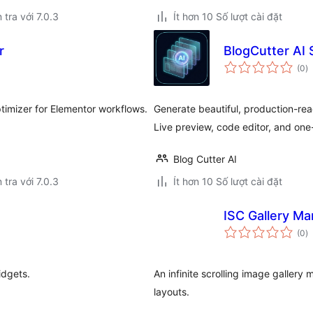
 tra với 7.0.3
Ít hơn 10 Số lượt cài đặt
r
BlogCutter AI 
t
(0
)
đ
gi
imizer for Elementor workflows.
Generate beautiful, production-rea
Live preview, code editor, and one-
Blog Cutter AI
 tra với 7.0.3
Ít hơn 10 Số lượt cài đặt
ISC Gallery M
t
(0
)
đ
gi
idgets.
An infinite scrolling image galler
layouts.