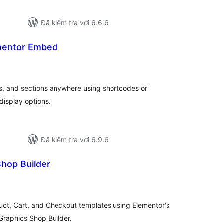
Đã kiểm tra với 6.6.6
mentor Embed
ổng
ánh
á
, and sections anywhere using shortcodes or
display options.
Đã kiểm tra với 6.9.6
hop Builder
ổng
ánh
á
t, Cart, and Checkout templates using Elementor's
raphics Shop Builder.