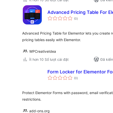
Advanced Pricing Table For E
tổng
(0
)
đánh
giá
Advanced Pricing Table for Elementor lets you create 
pricing tables easily with Elementor.
WPCreativeIdea
Ít hơn 10 Số lượt cài đặt
Đã kiểm
Form Locker for Elementor F
tổng
(0
)
đánh
giá
Protect Elementor Forms with password, email verificati
restrictions.
add-ons.org