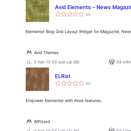
Avid Elements – News Magazin
tổng
(0
)
đánh
giá
Elementor Blog Grid Layout Widget for Magazine, News
Avid Themes
Ít hơn 10 Số lượt cài đặt
Đã kiểm
ELRist
tổng
(0
)
đánh
giá
Empower Elementor with more features.
WPizard
Ít hơn 10 Số lượt cài đặt
Đã kiểm