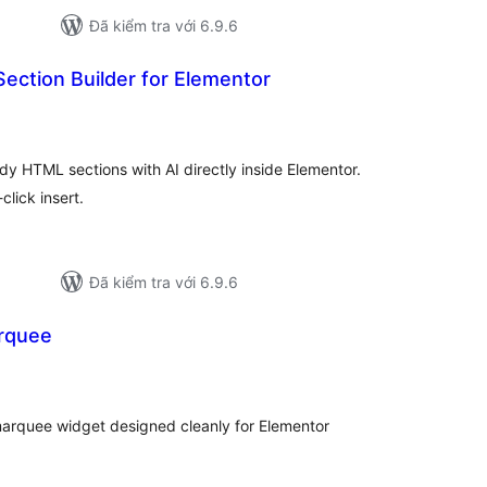
Đã kiểm tra với 6.9.6
Section Builder for Elementor
ổng
ánh
á
dy HTML sections with AI directly inside Elementor.
click insert.
Đã kiểm tra với 6.9.6
arquee
ổng
ánh
á
y marquee widget designed cleanly for Elementor