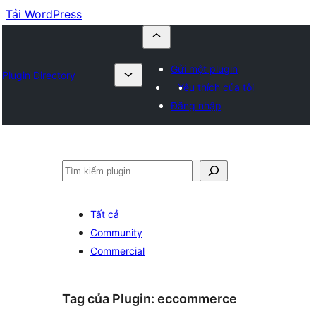
Tải WordPress
Gửi một plugin
Plugin Directory
Yêu thích của tôi
Đăng nhập
Tìm
kiếm
Tất cả
Community
Commercial
Tag của Plugin:
eccommerce