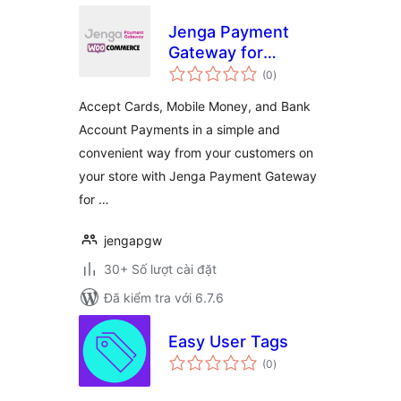
Jenga Payment
Gateway for
tổng
WooCommerce
(0
)
đánh
giá
Accept Cards, Mobile Money, and Bank
Account Payments in a simple and
convenient way from your customers on
your store with Jenga Payment Gateway
for …
jengapgw
30+ Số lượt cài đặt
Đã kiểm tra với 6.7.6
Easy User Tags
tổng
(0
)
đánh
giá