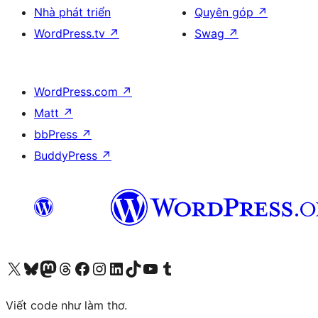
Nhà phát triển
Quyên góp
↗
WordPress.tv
↗
Swag
↗
WordPress.com
↗
Matt
↗
bbPress
↗
BuddyPress
↗
Truy cập tài khoản X (trước đây là Twitter) của chúng tôi
Visit our Bluesky account
Visit our Mastodon account
Visit our Threads account
Xem trang Facebook của chúng tôi
Truy cập tài khoản Instagram của chúng tôi
Truy cập tài khoản LinkedIn của chúng tôi
Visit our TikTok account
Truy cập kênh YouTube của chúng tôi
Visit our Tumblr account
Viết code như làm thơ.