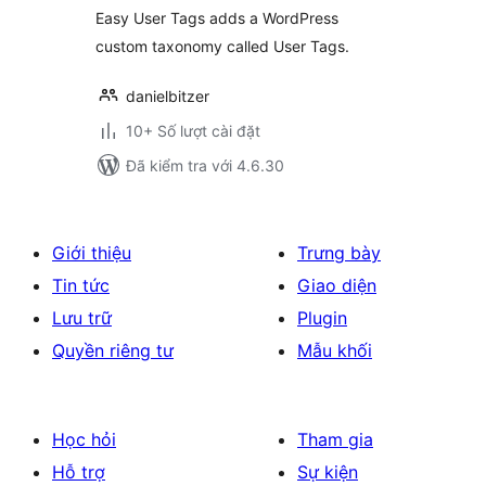
Easy User Tags adds a WordPress
custom taxonomy called User Tags.
danielbitzer
10+ Số lượt cài đặt
Đã kiểm tra với 4.6.30
Giới thiệu
Trưng bày
Tin tức
Giao diện
Lưu trữ
Plugin
Quyền riêng tư
Mẫu khối
Học hỏi
Tham gia
Hỗ trợ
Sự kiện