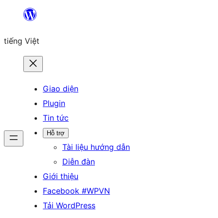
Chuyển
đến
tiếng Việt
phần
nội
dung
Giao diện
Plugin
Tin tức
Hỗ trợ
Tài liệu hướng dẫn
Diễn đàn
Giới thiệu
Facebook #WPVN
Tải WordPress