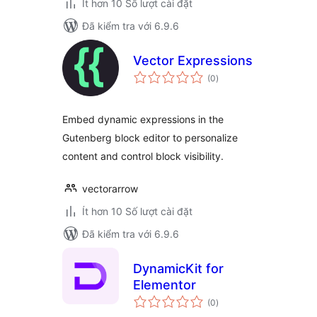
Ít hơn 10 Số lượt cài đặt
Đã kiểm tra với 6.9.6
Vector Expressions
tổng
(0
)
đánh
giá
Embed dynamic expressions in the
Gutenberg block editor to personalize
content and control block visibility.
vectorarrow
Ít hơn 10 Số lượt cài đặt
Đã kiểm tra với 6.9.6
DynamicKit for
Elementor
tổng
(0
)
đánh
giá