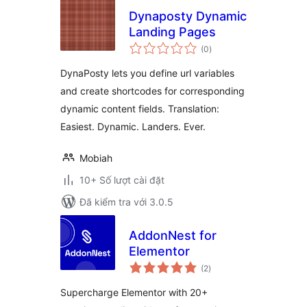
Dynaposty Dynamic
Landing Pages
tổng
(0
)
đánh
giá
DynaPosty lets you define url variables
and create shortcodes for corresponding
dynamic content fields. Translation:
Easiest. Dynamic. Landers. Ever.
Mobiah
10+ Số lượt cài đặt
Đã kiểm tra với 3.0.5
AddonNest for
Elementor
tổng
(2
)
đánh
giá
Supercharge Elementor with 20+