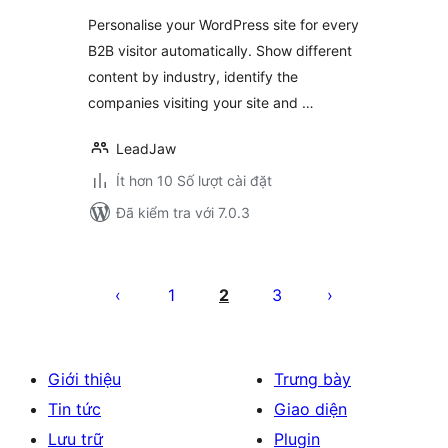
Personalise your WordPress site for every
B2B visitor automatically. Show different
content by industry, identify the
companies visiting your site and …
LeadJaw
Ít hơn 10 Số lượt cài đặt
Đã kiểm tra với 7.0.3
Phân
trang
1
2
3
bài
viết
Giới thiệu
Trưng bày
Tin tức
Giao diện
Lưu trữ
Plugin