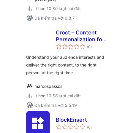
Ít hơn 10 Số lượt cài đặt
Đã kiểm tra với 6.8.7
Croct – Content
Personalization for
tổng
WordPress
(0
)
đánh
giá
Understand your audience interests and
deliver the right content, to the right
person, at the right time.
marcospassos
Ít hơn 10 Số lượt cài đặt
Đã kiểm tra với 5.5.19
BlockEnsert
tổng
(0
)
đánh
giá