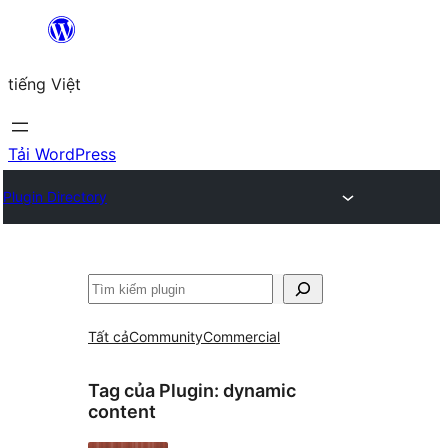
Chuyển
đến
tiếng Việt
phần
nội
dung
Tải WordPress
Plugin Directory
Tìm
kiếm
Tất cả
Community
Commercial
Tag của Plugin:
dynamic
content