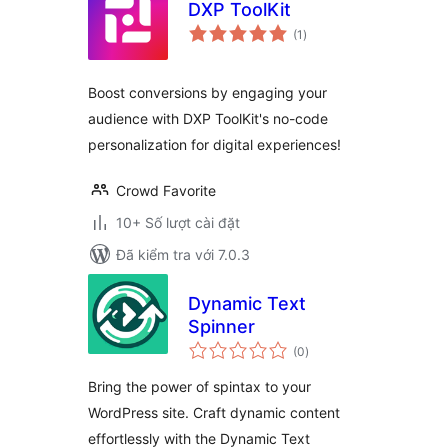
DXP ToolKit
tổng
(1
)
đánh
giá
Boost conversions by engaging your
audience with DXP ToolKit's no-code
personalization for digital experiences!
Crowd Favorite
10+ Số lượt cài đặt
Đã kiểm tra với 7.0.3
Dynamic Text
Spinner
tổng
(0
)
đánh
giá
Bring the power of spintax to your
WordPress site. Craft dynamic content
effortlessly with the Dynamic Text