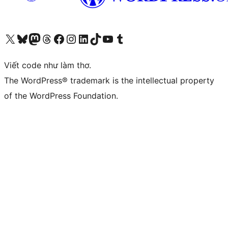
Truy cập tài khoản X (trước đây là Twitter) của chúng tôi
Visit our Bluesky account
Visit our Mastodon account
Visit our Threads account
Xem trang Facebook của chúng tôi
Truy cập tài khoản Instagram của chúng tôi
Truy cập tài khoản LinkedIn của chúng tôi
Visit our TikTok account
Truy cập kênh YouTube của chúng tôi
Visit our Tumblr account
Viết code như làm thơ.
The WordPress® trademark is the intellectual property
of the WordPress Foundation.