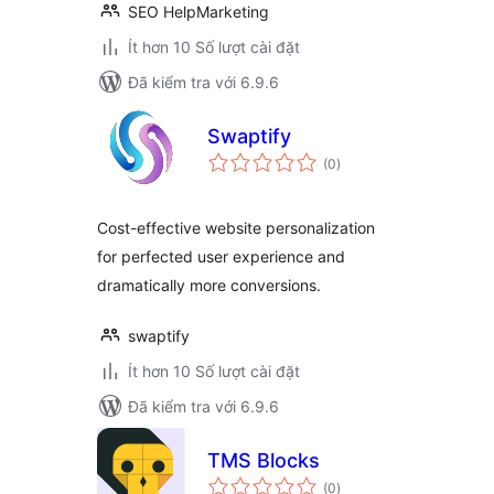
SEO HelpMarketing
Ít hơn 10 Số lượt cài đặt
Đã kiểm tra với 6.9.6
Swaptify
tổng
(0
)
đánh
giá
Cost-effective website personalization
for perfected user experience and
dramatically more conversions.
swaptify
Ít hơn 10 Số lượt cài đặt
Đã kiểm tra với 6.9.6
TMS Blocks
tổng
(0
)
đánh