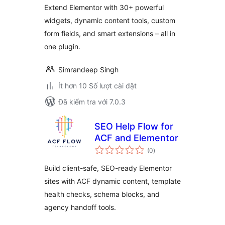
Extend Elementor with 30+ powerful
widgets, dynamic content tools, custom
form fields, and smart extensions – all in
one plugin.
Simrandeep Singh
Ít hơn 10 Số lượt cài đặt
Đã kiểm tra với 7.0.3
SEO Help Flow for
ACF and Elementor
tổng
(0
)
đánh
giá
Build client-safe, SEO-ready Elementor
sites with ACF dynamic content, template
health checks, schema blocks, and
agency handoff tools.