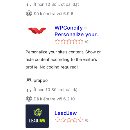
Ít hơn 10 Số lượt cài đặt
Đã kiểm tra với 6.9.6
WPCondify –
Personalize your
tổng
website contents
(0
)
đánh
giá
Personalize your site’s content. Show or
hide content according to the visitor’s
profile. No coding required!
prappo
Ít hơn 10 Số lượt cài đặt
Đã kiểm tra với 6.2.10
LeadJaw
tổng
(0
)
đánh
giá