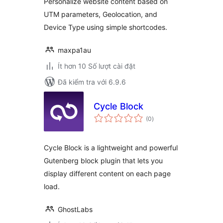
Personalize website content based on
UTM parameters, Geolocation, and
Device Type using simple shortcodes.
maxpa1au
Ít hơn 10 Số lượt cài đặt
Đã kiểm tra với 6.9.6
Cycle Block
tổng
(0
)
đánh
giá
Cycle Block is a lightweight and powerful
Gutenberg block plugin that lets you
display different content on each page
load.
GhostLabs