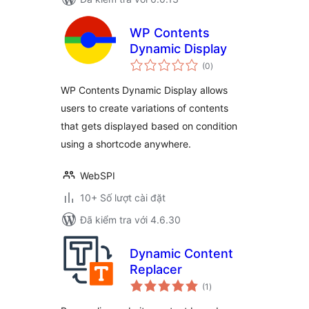
WP Contents
Dynamic Display
tổng
(0
)
đánh
giá
WP Contents Dynamic Display allows
users to create variations of contents
that gets displayed based on condition
using a shortcode anywhere.
WebSPI
10+ Số lượt cài đặt
Đã kiểm tra với 4.6.30
Dynamic Content
Replacer
tổng
(1
)
đánh
giá