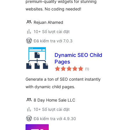
premium-quality widgets for stunning
websites. No coding needed!
Rejuan Ahamed
10+ Số lượt cài đặt
Đã kiểm tra với 7.0.3
Dynamic SEO Child
Pages
tổng
(1
)
đánh
giá
Generate a ton of SEO content instantly
with dynamic child pages.
8 Day Home Sale LLC
10+ Số lượt cài đặt
Đã kiểm tra với 4.9.30