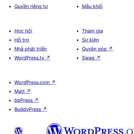
Quyền riêng tư
Mẫu khối
Học hỏi
Tham gia
Hỗ trợ
Sự kiện
Nhà phát triển
Quyên góp
↗
WordPress.tv
↗
Swag
↗
WordPress.com
↗
Matt
↗
bbPress
↗
BuddyPress
↗