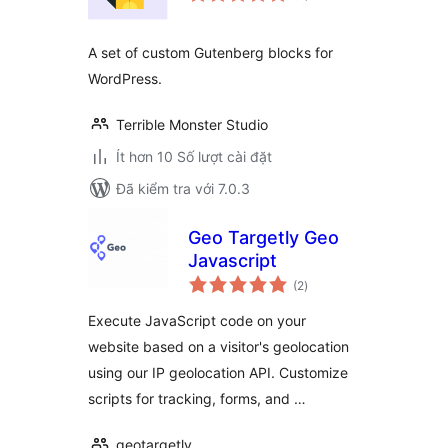
giá
A set of custom Gutenberg blocks for
WordPress.
Terrible Monster Studio
Ít hơn 10 Số lượt cài đặt
Đã kiểm tra với 7.0.3
Geo Targetly Geo
Javascript
tổng
(2
)
đánh
giá
Execute JavaScript code on your
website based on a visitor's geolocation
using our IP geolocation API. Customize
scripts for tracking, forms, and …
geotargetly