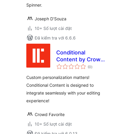
Spinner.
Joseph D’Souza
10+ Số lượt cài đặt
Đã kiểm tra với 6.6.6
Conditional
Content by Crowd
tổng
Favorite
(0
)
đánh
giá
Custom personalization matters!
Conditional Content is designed to
integrate seamlessly with your editing
experience!
Crowd Favorite
10+ Số lượt cài đặt
Đã kiểm tra với 6.0.13