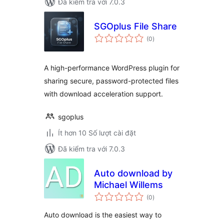
Đã kiểm tra với 7.0.3
SGOplus File Share
tổng
(0
)
đánh
giá
A high-performance WordPress plugin for
sharing secure, password-protected files
with download acceleration support.
sgoplus
Ít hơn 10 Số lượt cài đặt
Đã kiểm tra với 7.0.3
Auto download by
Michael Willems
tổng
(0
)
đánh
giá
Auto download is the easiest way to