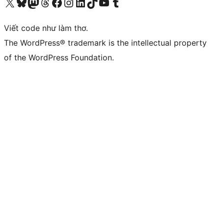
Truy cập tài khoản X (trước đây là Twitter) của chúng tôi
Visit our Bluesky account
Visit our Mastodon account
Visit our Threads account
Xem trang Facebook của chúng tôi
Truy cập tài khoản Instagram của chúng tôi
Truy cập tài khoản LinkedIn của chúng tôi
Visit our TikTok account
Truy cập kênh YouTube của chúng tôi
Visit our Tumblr account
Viết code như làm thơ.
The WordPress® trademark is the intellectual property
of the WordPress Foundation.