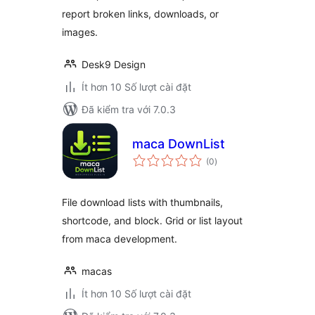
report broken links, downloads, or
images.
Desk9 Design
Ít hơn 10 Số lượt cài đặt
Đã kiểm tra với 7.0.3
maca DownList
tổng
(0
)
đánh
giá
File download lists with thumbnails,
shortcode, and block. Grid or list layout
from maca development.
macas
Ít hơn 10 Số lượt cài đặt