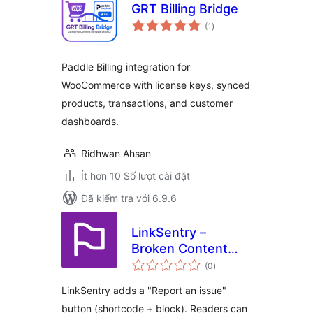
GRT Billing Bridge
tổng
(1
)
đánh
giá
Paddle Billing integration for
WooCommerce with license keys, synced
products, transactions, and customer
dashboards.
Ridhwan Ahsan
Ít hơn 10 Số lượt cài đặt
Đã kiểm tra với 6.9.6
LinkSentry –
Broken Content
tổng
Reporter
(0
)
đánh
giá
LinkSentry adds a "Report an issue"
button (shortcode + block). Readers can