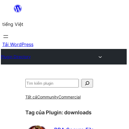
Chuyển
đến
tiếng Việt
phần
nội
dung
Tải WordPress
Plugin Directory
Tìm
kiếm
Tất cả
Community
Commercial
Tag của Plugin:
downloads