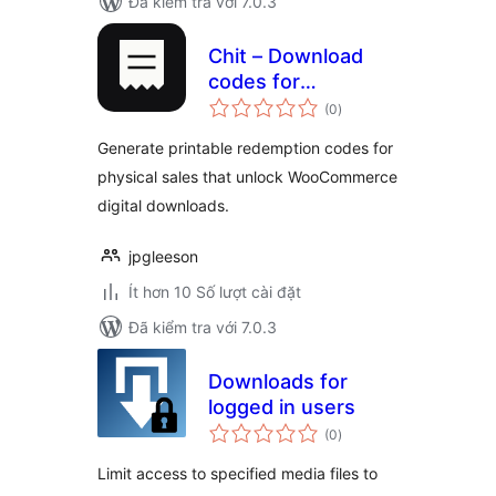
Đã kiểm tra với 7.0.3
Chit – Download
codes for
tổng
WooCommerce
(0
)
đánh
giá
Generate printable redemption codes for
physical sales that unlock WooCommerce
digital downloads.
jpgleeson
Ít hơn 10 Số lượt cài đặt
Đã kiểm tra với 7.0.3
Downloads for
logged in users
tổng
(0
)
đánh
giá
Limit access to specified media files to