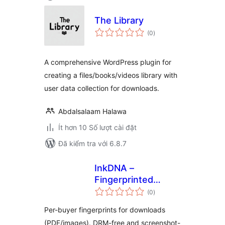
The Library
tổng
(0
)
đánh
giá
A comprehensive WordPress plugin for
creating a files/books/videos library with
user data collection for downloads.
Abdalsalaam Halawa
Ít hơn 10 Số lượt cài đặt
Đã kiểm tra với 6.8.7
InkDNA –
Fingerprinted
tổng
Downloads
(0
)
đánh
giá
Per-buyer fingerprints for downloads
(PDF/images). DRM-free and screenshot-