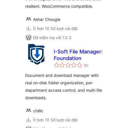
resilient. WooCommerce compatible.
Ashar Chougle
Ít hơn 10 Số lượt cài đặt
Đã kiểm tra với 7.0.3
I-Soft File Manager:
Foundation
tổng
(0
)
đánh
giá
Document and download manager with
real on-disk folder organization, per-
department access control, and multi-file
downloads.
chillic
Ít hơn 10 Số lượt cài đặt