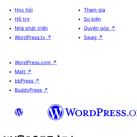
Học hỏi
Tham gia
Hỗ trợ
Sự kiện
Nhà phát triển
Quyên góp
↗
WordPress.tv
↗
Swag
↗
WordPress.com
↗
Matt
↗
bbPress
↗
BuddyPress
↗