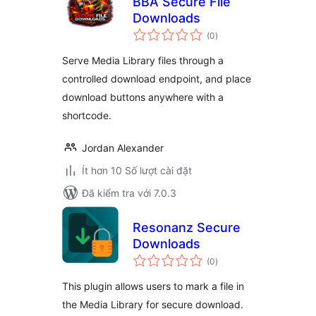
BBA Secure File
Downloads
tổng
(0
)
đánh
giá
Serve Media Library files through a
controlled download endpoint, and place
download buttons anywhere with a
shortcode.
Jordan Alexander
Ít hơn 10 Số lượt cài đặt
Đã kiểm tra với 7.0.3
Resonanz Secure
Downloads
tổng
(0
)
đánh
giá
This plugin allows users to mark a file in
the Media Library for secure download.