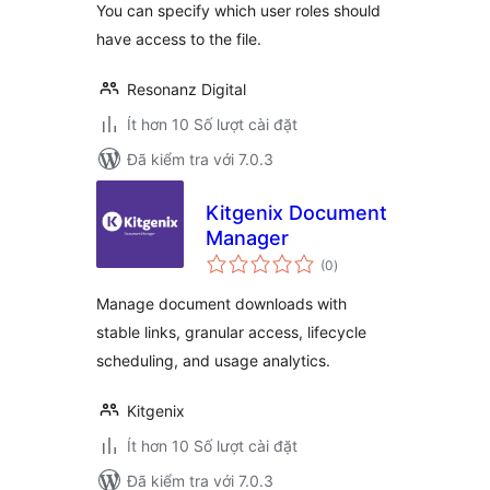
You can specify which user roles should
have access to the file.
Resonanz Digital
Ít hơn 10 Số lượt cài đặt
Đã kiểm tra với 7.0.3
Kitgenix Document
Manager
tổng
(0
)
đánh
giá
Manage document downloads with
stable links, granular access, lifecycle
scheduling, and usage analytics.
Kitgenix
Ít hơn 10 Số lượt cài đặt
Đã kiểm tra với 7.0.3