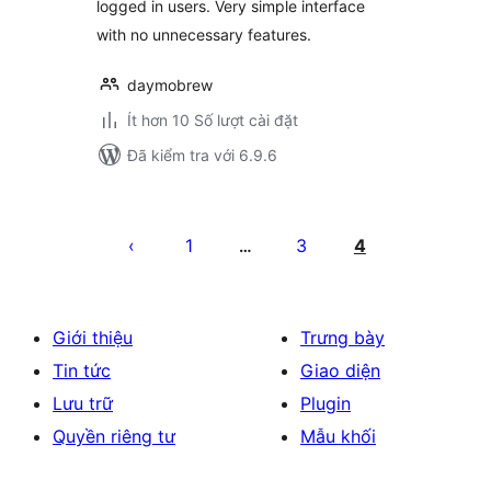
logged in users. Very simple interface
with no unnecessary features.
daymobrew
Ít hơn 10 Số lượt cài đặt
Đã kiểm tra với 6.9.6
Phân
trang
1
3
4
…
bài
viết
Giới thiệu
Trưng bày
Tin tức
Giao diện
Lưu trữ
Plugin
Quyền riêng tư
Mẫu khối