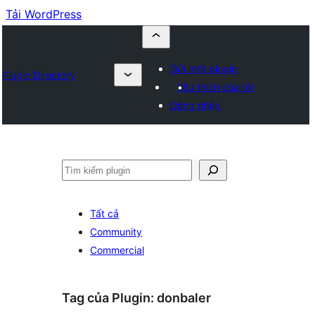
Tải WordPress
Gửi một plugin
Plugin Directory
Yêu thích của tôi
Đăng nhập
Tìm
kiếm
Tất cả
Community
Commercial
Tag của Plugin:
donbaler