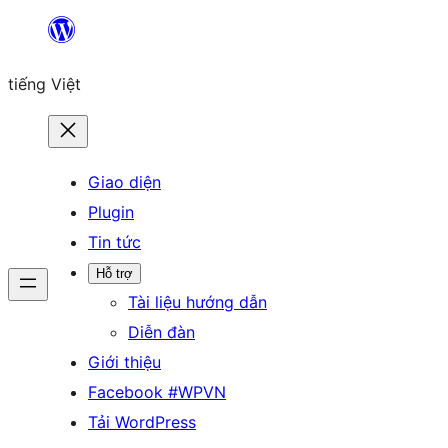
Chuyển
đến
tiếng Việt
phần
nội
dung
Giao diện
Plugin
Tin tức
Hỗ trợ
Tài liệu hướng dẫn
Diễn đàn
Giới thiệu
Facebook #WPVN
Tải WordPress