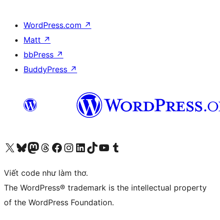
WordPress.com
↗
Matt
↗
bbPress
↗
BuddyPress
↗
Truy cập tài khoản X (trước đây là Twitter) của chúng tôi
Visit our Bluesky account
Visit our Mastodon account
Visit our Threads account
Xem trang Facebook của chúng tôi
Truy cập tài khoản Instagram của chúng tôi
Truy cập tài khoản LinkedIn của chúng tôi
Visit our TikTok account
Truy cập kênh YouTube của chúng tôi
Visit our Tumblr account
Viết code như làm thơ.
The WordPress® trademark is the intellectual property
of the WordPress Foundation.