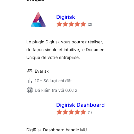
Digirisk
tổng
(2
)
đánh
giá
Le plugin Digirisk vous pourrez réaliser,
de façon simple et intuitive, le Document
Unique de votre entreprise.
Evarisk
10+ Số lượt cài đặt
Đã kiểm tra với 6.0.12
Digirisk Dashboard
tổng
(1
)
đánh
giá
DigiRisk Dashboard handle MU