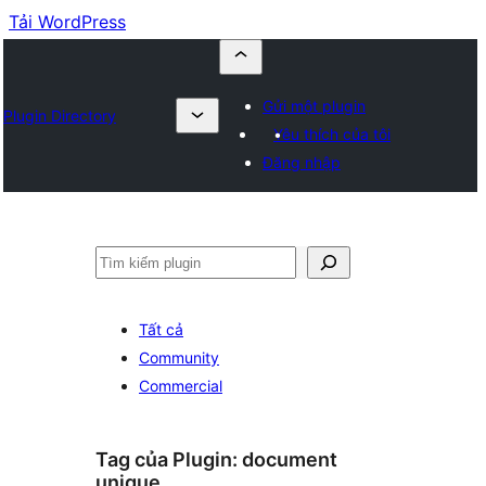
Tải WordPress
Gửi một plugin
Plugin Directory
Yêu thích của tôi
Đăng nhập
Tìm
kiếm
Tất cả
Community
Commercial
Tag của Plugin:
document
unique