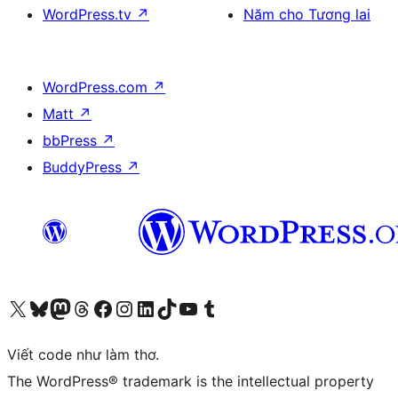
WordPress.tv
↗
Năm cho Tương lai
WordPress.com
↗
Matt
↗
bbPress
↗
BuddyPress
↗
Truy cập tài khoản X (trước đây là Twitter) của chúng tôi
Visit our Bluesky account
Visit our Mastodon account
Visit our Threads account
Xem trang Facebook của chúng tôi
Truy cập tài khoản Instagram của chúng tôi
Truy cập tài khoản LinkedIn của chúng tôi
Visit our TikTok account
Truy cập kênh YouTube của chúng tôi
Visit our Tumblr account
Viết code như làm thơ.
The WordPress® trademark is the intellectual property