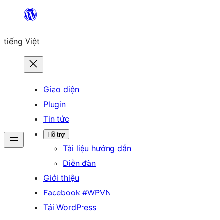
Chuyển
đến
tiếng Việt
phần
nội
dung
Giao diện
Plugin
Tin tức
Hỗ trợ
Tài liệu hướng dẫn
Diễn đàn
Giới thiệu
Facebook #WPVN
Tải WordPress