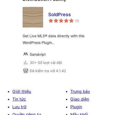
SoldPress
tổng
(7
)
đánh
giá
Get Live MLS® data directly with this
WordPress Plugin..
Sanskript
30+ Số lượt cài đặt
Đã kiểm tra với 4.1.42
Giới thiệu
Trưng bày
Tin tức
Giao diện
Lưu trữ
Plugin
Quyền riêng tư
Mẫu khối