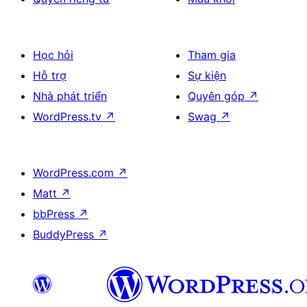
Học hỏi
Tham gia
Hỗ trợ
Sự kiện
Nhà phát triển
Quyên góp
↗
WordPress.tv
↗
Swag
↗
WordPress.com
↗
Matt
↗
bbPress
↗
BuddyPress
↗