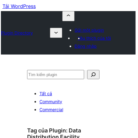
Tải WordPress
Gửi một plugin
Plugin Directory
Yêu thích của tôi
Đăng nhập
Tìm
kiếm
Tất cả
Community
Commercial
Tag của Plugin:
Data
Distribution Facility