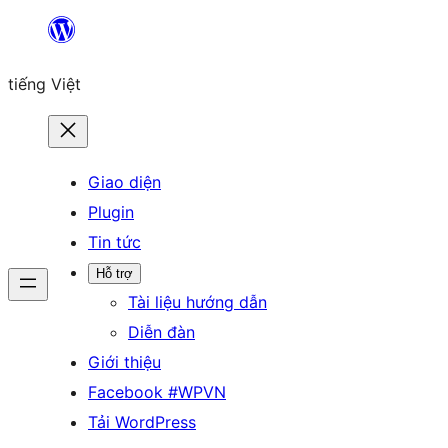
Chuyển
đến
tiếng Việt
phần
nội
dung
Giao diện
Plugin
Tin tức
Hỗ trợ
Tài liệu hướng dẫn
Diễn đàn
Giới thiệu
Facebook #WPVN
Tải WordPress