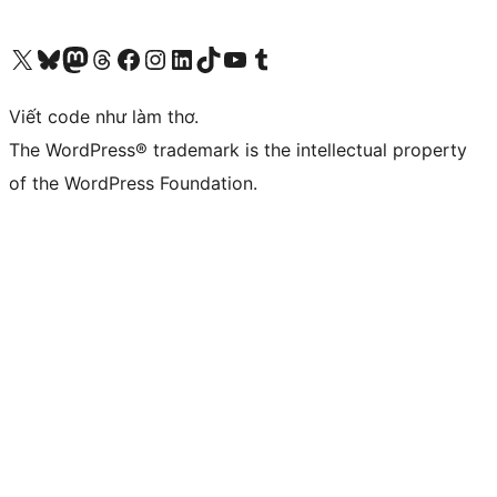
Truy cập tài khoản X (trước đây là Twitter) của chúng tôi
Visit our Bluesky account
Visit our Mastodon account
Visit our Threads account
Xem trang Facebook của chúng tôi
Truy cập tài khoản Instagram của chúng tôi
Truy cập tài khoản LinkedIn của chúng tôi
Visit our TikTok account
Truy cập kênh YouTube của chúng tôi
Visit our Tumblr account
Viết code như làm thơ.
The WordPress® trademark is the intellectual property
of the WordPress Foundation.