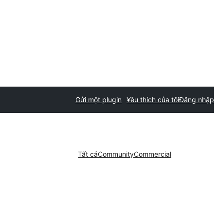
Gửi một plugin
Yêu thích của tôi
Đăng nhập
Tất cả
Community
Commercial