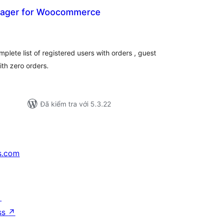
ager for Woocommerce
ổng
ánh
á
mplete list of registered users with orders , guest
th zero orders.
Đã kiểm tra với 5.3.22
s.com
↗
ss
↗