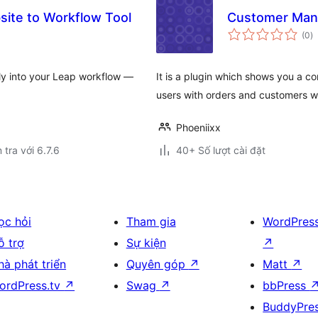
ite to Workflow Tool
Customer Man
t
(0
)
đ
gi
ly into your Leap workflow —
It is a plugin which shows you a co
users with orders and customers wi
Phoeniixx
 tra với 6.7.6
40+ Số lượt cài đặt
ọc hỏi
Tham gia
WordPres
ỗ trợ
Sự kiện
↗
hà phát triển
Quyên góp
↗
Matt
↗
ordPress.tv
↗
Swag
↗
bbPress
BuddyPre