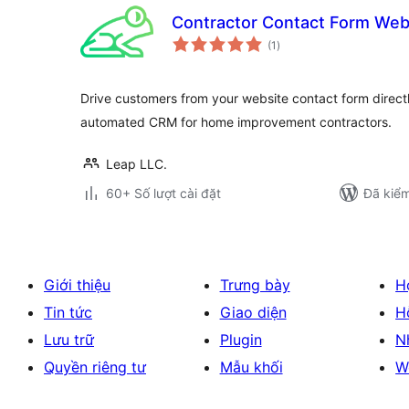
Contractor Contact Form Webs
tổng
(1
)
đánh
giá
Drive customers from your website contact form direct
automated CRM for home improvement contractors.
Leap LLC.
60+ Số lượt cài đặt
Đã kiểm
Giới thiệu
Trưng bày
H
Tin tức
Giao diện
H
Lưu trữ
Plugin
N
Quyền riêng tư
Mẫu khối
W