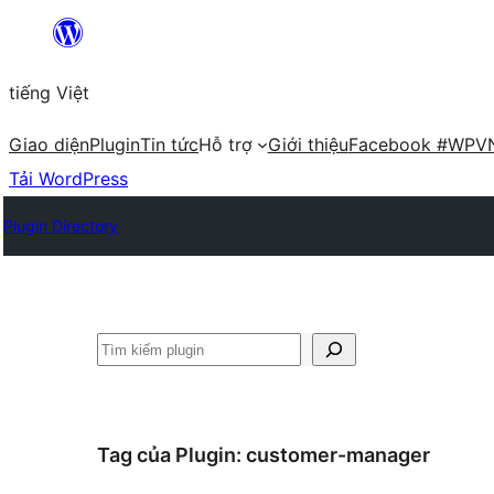
Chuyển
đến
tiếng Việt
phần
nội
Giao diện
Plugin
Tin tức
Hỗ trợ
Giới thiệu
Facebook #WPV
dung
Tải WordPress
Plugin Directory
Tìm
kiếm
Tag của Plugin:
customer-manager