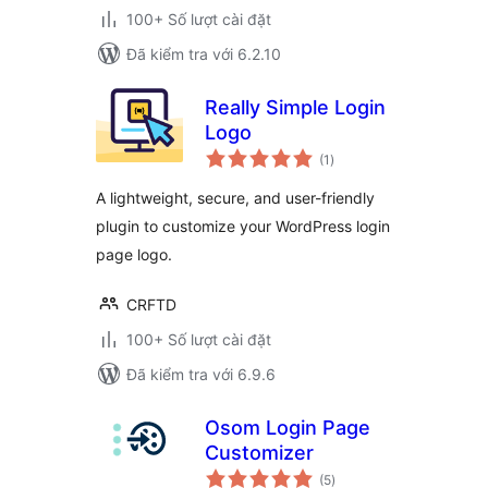
100+ Số lượt cài đặt
Đã kiểm tra với 6.2.10
Really Simple Login
Logo
tổng
(1
)
đánh
giá
A lightweight, secure, and user-friendly
plugin to customize your WordPress login
page logo.
CRFTD
100+ Số lượt cài đặt
Đã kiểm tra với 6.9.6
Osom Login Page
Customizer
tổng
(5
)
đánh