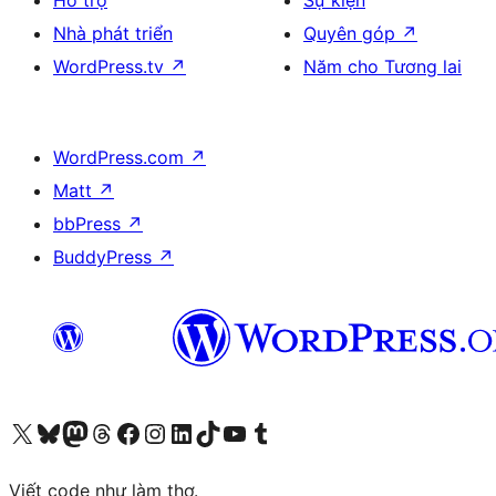
Hỗ trợ
Sự kiện
Nhà phát triển
Quyên góp
↗
WordPress.tv
↗
Năm cho Tương lai
WordPress.com
↗
Matt
↗
bbPress
↗
BuddyPress
↗
Truy cập tài khoản X (trước đây là Twitter) của chúng tôi
Visit our Bluesky account
Visit our Mastodon account
Visit our Threads account
Xem trang Facebook của chúng tôi
Truy cập tài khoản Instagram của chúng tôi
Truy cập tài khoản LinkedIn của chúng tôi
Visit our TikTok account
Truy cập kênh YouTube của chúng tôi
Visit our Tumblr account
Viết code như làm thơ.