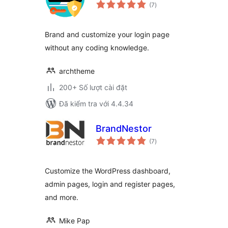
tổng
(7
)
đánh
giá
Brand and customize your login page
without any coding knowledge.
archtheme
200+ Số lượt cài đặt
Đã kiểm tra với 4.4.34
BrandNestor
tổng
(7
)
đánh
giá
Customize the WordPress dashboard,
admin pages, login and register pages,
and more.
Mike Pap