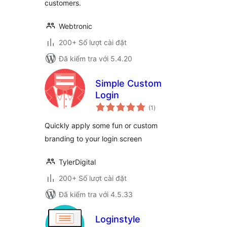
customers.
Webtronic
200+ Số lượt cài đặt
Đã kiểm tra với 5.4.20
Simple Custom
Login
tổng
(1
)
đánh
giá
Quickly apply some fun or custom
branding to your login screen
TylerDigital
200+ Số lượt cài đặt
Đã kiểm tra với 4.5.33
Loginstyle