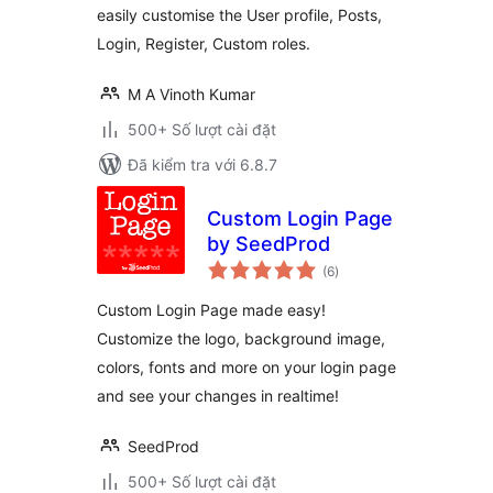
easily customise the User profile, Posts,
Login, Register, Custom roles.
M A Vinoth Kumar
500+ Số lượt cài đặt
Đã kiểm tra với 6.8.7
Custom Login Page
by SeedProd
tổng
(6
)
đánh
giá
Custom Login Page made easy!
Customize the logo, background image,
colors, fonts and more on your login page
and see your changes in realtime!
SeedProd
500+ Số lượt cài đặt