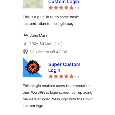
Custom Login
tổng
(1
)
đánh
giá
This is a plug-in to do some basic
customization to the login page.
John Mann
100+ Số lượt cài đặt
Đã kiểm tra với 4.0.38
Super Custom
Login
tổng
(1
)
đánh
giá
This plugin enables users to personalize
their WordPress login screen by replacing
the default WordPress logo with their own
custom logo.