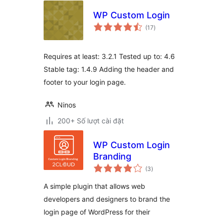
WP Custom Login
tổng
(17
)
đánh
giá
Requires at least: 3.2.1 Tested up to: 4.6
Stable tag: 1.4.9 Adding the header and
footer to your login page.
Ninos
200+ Số lượt cài đặt
WP Custom Login
Branding
tổng
(3
)
đánh
giá
A simple plugin that allows web
developers and designers to brand the
login page of WordPress for their