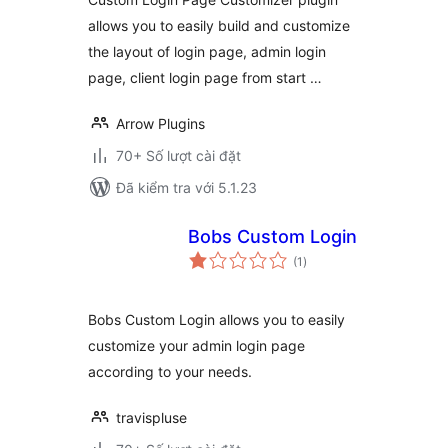
password
allows you to easily build and customize
forms/pages
the layout of login page, admin login
page, client login page from start …
Arrow Plugins
70+ Số lượt cài đặt
Đã kiểm tra với 5.1.23
Bobs Custom Login
tổng
(1
)
đánh
giá
Bobs Custom Login allows you to easily
customize your admin login page
according to your needs.
travispluse