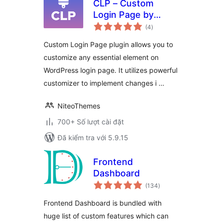
CLP – Custom
Login Page by
tổng
NiteoThemes
(4
)
đánh
giá
Custom Login Page plugin allows you to
customize any essential element on
WordPress login page. It utilizes powerful
customizer to implement changes i …
NiteoThemes
700+ Số lượt cài đặt
Đã kiểm tra với 5.9.15
Frontend
Dashboard
tổng
(134
)
đánh
giá
Frontend Dashboard is bundled with
huge list of custom features which can