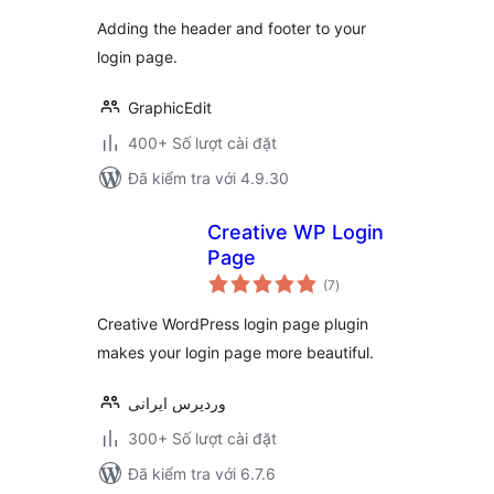
Adding the header and footer to your
login page.
GraphicEdit
400+ Số lượt cài đặt
Đã kiểm tra với 4.9.30
Creative WP Login
Page
tổng
(7
)
đánh
giá
Creative WordPress login page plugin
makes your login page more beautiful.
وردپرس ایرانی
300+ Số lượt cài đặt
Đã kiểm tra với 6.7.6