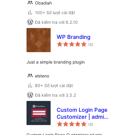
Obadiah
100+ Số lượt cài đặt
Đã kiểm tra với 6.2.10
WP Branding
tổng
(3
)
đánh
giá
Just a simple branding plugin
elsteno
80+ Số lượt cài đặt
Đã kiểm tra với 3.5.2
Custom Login Page
Customizer | admin
tổng
login, client login
(3
)
đánh
giá
and forgot
Custom Login Page Customizer plugin