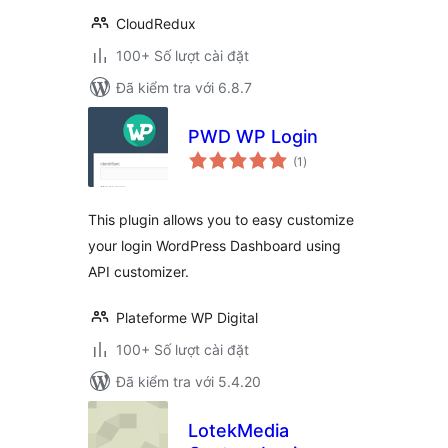
CloudRedux
100+ Số lượt cài đặt
Đã kiểm tra với 6.8.7
PWD WP Login
tổng
(1
)
đánh
giá
This plugin allows you to easy customize
your login WordPress Dashboard using
API customizer.
Plateforme WP Digital
100+ Số lượt cài đặt
Đã kiểm tra với 5.4.20
LotekMedia