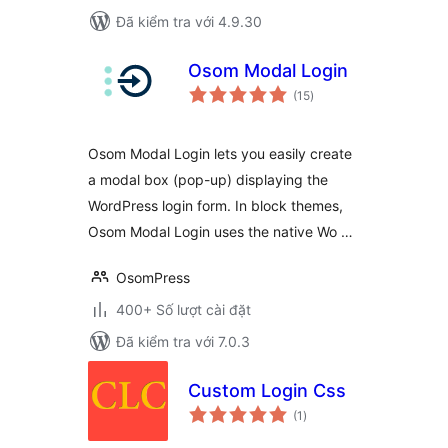
Đã kiểm tra với 4.9.30
Osom Modal Login
tổng
(15
)
đánh
giá
Osom Modal Login lets you easily create
a modal box (pop-up) displaying the
WordPress login form. In block themes,
Osom Modal Login uses the native Wo …
OsomPress
400+ Số lượt cài đặt
Đã kiểm tra với 7.0.3
Custom Login Css
tổng
(1
)
đánh
giá