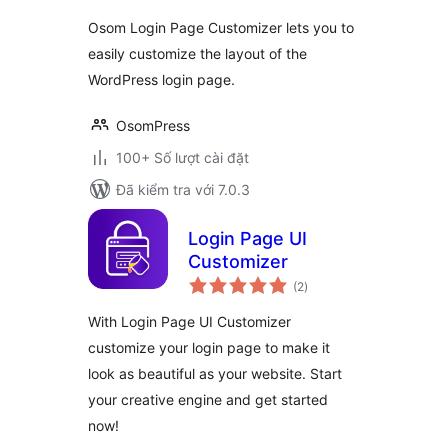
giá
Osom Login Page Customizer lets you to
easily customize the layout of the
WordPress login page.
OsomPress
100+ Số lượt cài đặt
Đã kiểm tra với 7.0.3
Login Page UI
Customizer
tổng
(2
)
đánh
giá
With Login Page UI Customizer
customize your login page to make it
look as beautiful as your website. Start
your creative engine and get started
now!