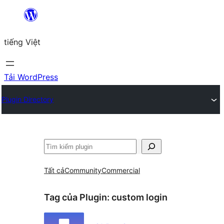
Chuyển
đến
tiếng Việt
phần
nội
dung
Tải WordPress
Plugin Directory
Tìm
kiếm
Tất cả
Community
Commercial
Tag của Plugin:
custom login