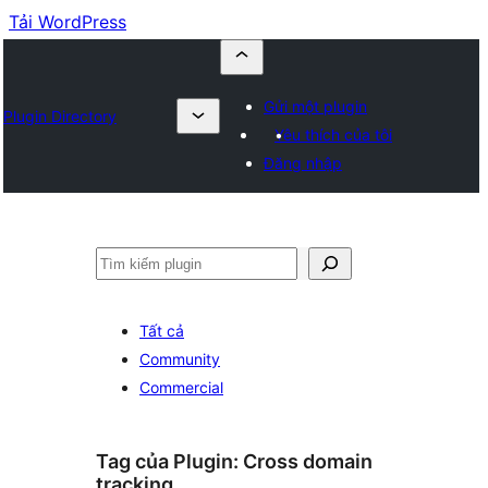
Tải WordPress
Gửi một plugin
Plugin Directory
Yêu thích của tôi
Đăng nhập
Tìm
kiếm
Tất cả
Community
Commercial
Tag của Plugin:
Cross domain
tracking