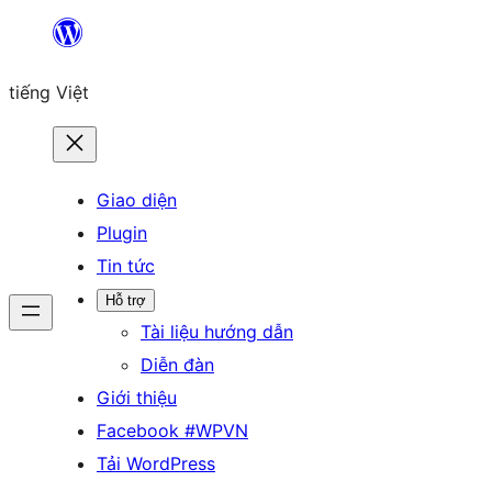
Chuyển
đến
tiếng Việt
phần
nội
dung
Giao diện
Plugin
Tin tức
Hỗ trợ
Tài liệu hướng dẫn
Diễn đàn
Giới thiệu
Facebook #WPVN
Tải WordPress