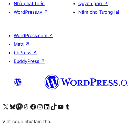
Nhà phát triển
Quyên góp
↗
WordPress.tv
↗
Năm cho Tương lai
WordPress.com
↗
Matt
↗
bbPress
↗
BuddyPress
↗
Truy cập tài khoản X (trước đây là Twitter) của chúng tôi
Visit our Bluesky account
Visit our Mastodon account
Visit our Threads account
Xem trang Facebook của chúng tôi
Truy cập tài khoản Instagram của chúng tôi
Truy cập tài khoản LinkedIn của chúng tôi
Visit our TikTok account
Truy cập kênh YouTube của chúng tôi
Visit our Tumblr account
Viết code như làm thơ.