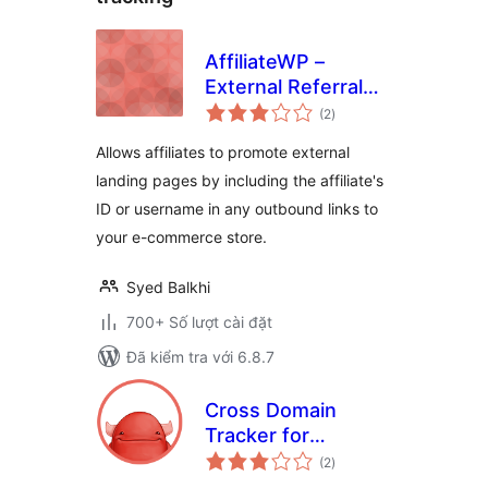
AffiliateWP –
External Referral
tổng
Links
(2
)
đánh
giá
Allows affiliates to promote external
landing pages by including the affiliate's
ID or username in any outbound links to
your e-commerce store.
Syed Balkhi
700+ Số lượt cài đặt
Đã kiểm tra với 6.8.7
Cross Domain
Tracker for
tổng
AffiliateWP
(2
)
đánh
giá