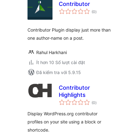
Contributor
tổng
(0
)
đánh
giá
Contributor Plugin display just more than
one author-name on a post.
Rahul Harkhani
Ít hơn 10 Số lượt cài đặt
Đã kiểm tra với 5.9.15
Contributor
Highlights
tổng
(0
)
đánh
giá
Display WordPress.org contributor
profiles on your site using a block or
shortcode.