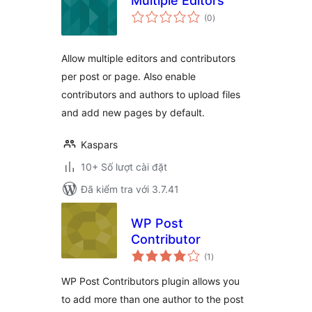
Multiple Editors
tổng
(0
)
đánh
giá
Allow multiple editors and contributors
per post or page. Also enable
contributors and authors to upload files
and add new pages by default.
Kaspars
10+ Số lượt cài đặt
Đã kiểm tra với 3.7.41
WP Post
Contributor
tổng
(1
)
đánh
giá
WP Post Contributors plugin allows you
to add more than one author to the post