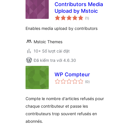
Contributors Media
Upload by Mstoic
tổng
(1
)
đánh
giá
Enables media upload by contributors
Mstoic Themes
10+ Số lượt cài đặt
Đã kiểm tra với 4.6.30
WP Compteur
tổng
(0
)
đánh
giá
Compte le nombre d'articles refusés pour
chaque contributeur et passe les
contributeurs trop souvent refusés en
abonnés.