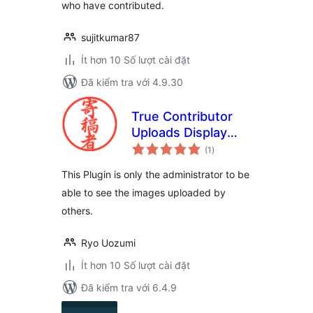
who have contributed.
sujitkumar87
Ít hơn 10 Số lượt cài đặt
Đã kiểm tra với 4.9.30
True Contributor
Uploads Display
tổng
Administrator
(1
)
đánh
giá
This Plugin is only the administrator to be
able to see the images uploaded by
others.
Ryo Uozumi
Ít hơn 10 Số lượt cài đặt
Đã kiểm tra với 6.4.9