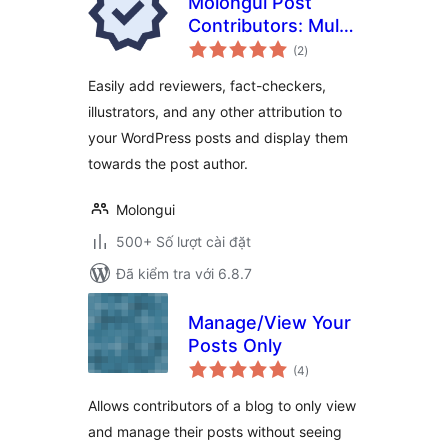
Molongui Post
Contributors: Multi-
tổng
Role Contributor
(2
)
đánh
giá
Attribution
Easily add reviewers, fact-checkers,
illustrators, and any other attribution to
your WordPress posts and display them
towards the post author.
Molongui
500+ Số lượt cài đặt
Đã kiểm tra với 6.8.7
Manage/View Your
Posts Only
tổng
(4
)
đánh
giá
Allows contributors of a blog to only view
and manage their posts without seeing