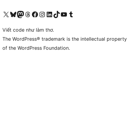
Truy cập tài khoản X (trước đây là Twitter) của chúng tôi
Visit our Bluesky account
Visit our Mastodon account
Visit our Threads account
Xem trang Facebook của chúng tôi
Truy cập tài khoản Instagram của chúng tôi
Truy cập tài khoản LinkedIn của chúng tôi
Visit our TikTok account
Truy cập kênh YouTube của chúng tôi
Visit our Tumblr account
Viết code như làm thơ.
The WordPress® trademark is the intellectual property
of the WordPress Foundation.