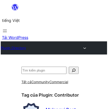
Chuyển
đến
tiếng Việt
phần
nội
dung
Tải WordPress
Plugin Directory
Tìm
kiếm
Tất cả
Community
Commercial
Tag của Plugin:
Contributor