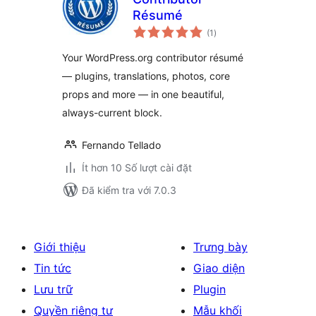
Résumé
tổng
(1
)
đánh
giá
Your WordPress.org contributor résumé
— plugins, translations, photos, core
props and more — in one beautiful,
always-current block.
Fernando Tellado
Ít hơn 10 Số lượt cài đặt
Đã kiểm tra với 7.0.3
Giới thiệu
Trưng bày
Tin tức
Giao diện
Lưu trữ
Plugin
Quyền riêng tư
Mẫu khối