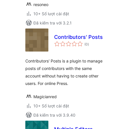
resoneo
10+ Số lượt cài đặt
Đã kiểm tra với 3.2.1
Contributors' Posts
tổng
(0
)
đánh
giá
Contributors' Posts is a plugin to manage
posts of contributors with the same
account without having to create other
users. For online Press.
Magicianred
10+ Số lượt cài đặt
Đã kiểm tra với 3.9.40