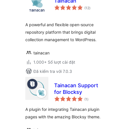
Tainacan
tổng
(12
)
đánh
giá
A powerful and flexible open-source
repository platform that brings digital
collection management to WordPress.
tainacan
1.000+ Số lượt cài đặt
Đã kiểm tra với 7.0.3
Tainacan Support
for Blocksy
tổng
(1
)
đánh
giá
A plugin for integrating Tainacan plugin
pages with the amazing Blocksy theme.