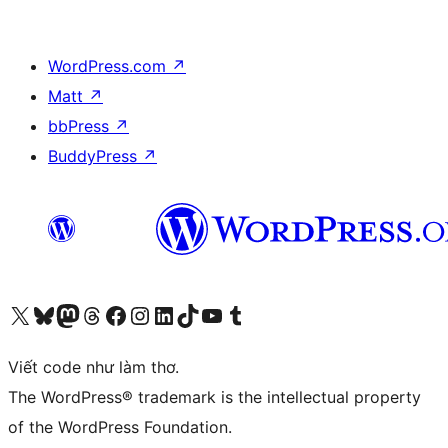
WordPress.com
↗
Matt
↗
bbPress
↗
BuddyPress
↗
Truy cập tài khoản X (trước đây là Twitter) của chúng tôi
Visit our Bluesky account
Visit our Mastodon account
Visit our Threads account
Xem trang Facebook của chúng tôi
Truy cập tài khoản Instagram của chúng tôi
Truy cập tài khoản LinkedIn của chúng tôi
Visit our TikTok account
Truy cập kênh YouTube của chúng tôi
Visit our Tumblr account
Viết code như làm thơ.
The WordPress® trademark is the intellectual property
of the WordPress Foundation.