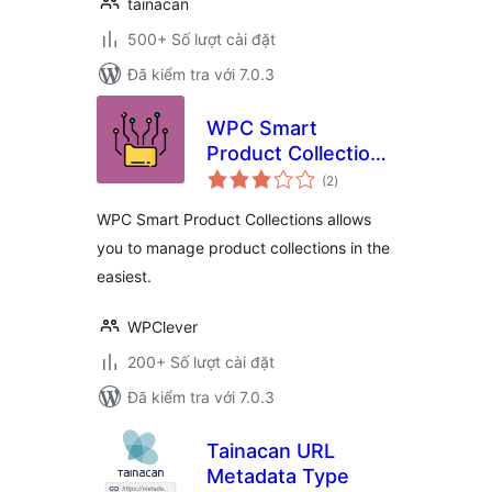
tainacan
500+ Số lượt cài đặt
Đã kiểm tra với 7.0.3
WPC Smart
Product Collections
tổng
for WooCommerce
(2
)
đánh
giá
WPC Smart Product Collections allows
you to manage product collections in the
easiest.
WPClever
200+ Số lượt cài đặt
Đã kiểm tra với 7.0.3
Tainacan URL
Metadata Type