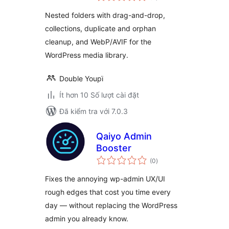
giá
Collections & WebP
Nested folders with drag-and-drop,
collections, duplicate and orphan
cleanup, and WebP/AVIF for the
WordPress media library.
Double Youpï
Ít hơn 10 Số lượt cài đặt
Đã kiểm tra với 7.0.3
Qaiyo Admin
Booster
tổng
(0
)
đánh
giá
Fixes the annoying wp-admin UX/UI
rough edges that cost you time every
day — without replacing the WordPress
admin you already know.