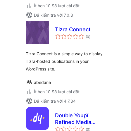
Ít hơn 10 Số lượt cài đặt
Đã kiểm tra với 7.0.3
Tizra Connect
tổng
(0
)
đánh
giá
Tizra Connect is a simple way to display
Tizra-hosted publications in your
WordPress site.
abedane
Ít hơn 10 Số lượt cài đặt
Đã kiểm tra với 4.7.34
Double Youpï
Refined Media
tổng
Library – Folders,
(0
)
đánh