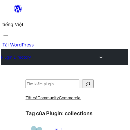
Chuyển
đến
tiếng Việt
phần
nội
dung
Tải WordPress
Plugin Directory
Tìm
kiếm
Tất cả
Community
Commercial
Tag của Plugin:
collections