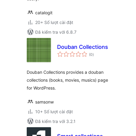
catalogit
20+ Số lượt cài đặt
Đã kiểm tra với 6.8.7
Douban Collections
tổng
(0
)
đánh
giá
Douban Collections provides a douban
collections (books, movies, musics) page
for WordPress.
samsonw
10+ Số lượt cài đặt
Đã kiểm tra với 3.2.1