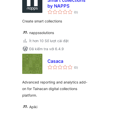
Smart collections
by NAPPS
tổng
(0
)
đánh
giá
Create smart collections
nappssolutions
Ít hơn 10 Số lượt cài đặt
Đã kiểm tra với 6.4.9
Casaca
tổng
(0
)
đánh
giá
Advanced reporting and analytics add-
on for Tainacan digital collections
platform.
Apiki