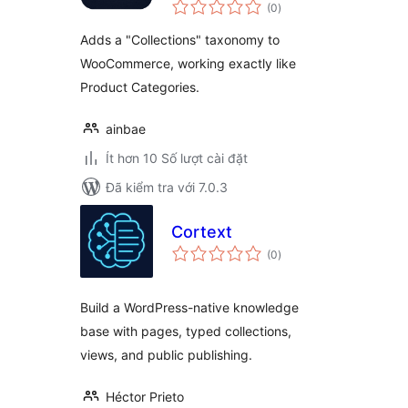
tổng
WooCommerce
(0
)
đánh
giá
Adds a "Collections" taxonomy to
WooCommerce, working exactly like
Product Categories.
ainbae
Ít hơn 10 Số lượt cài đặt
Đã kiểm tra với 7.0.3
Cortext
tổng
(0
)
đánh
giá
Build a WordPress-native knowledge
base with pages, typed collections,
views, and public publishing.
Héctor Prieto