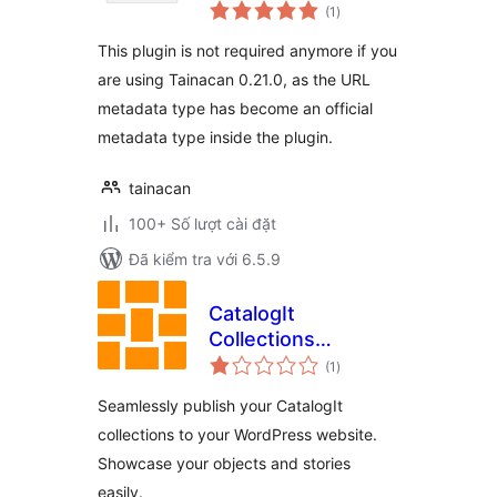
tổng
(1
)
đánh
giá
This plugin is not required anymore if you
are using Tainacan 0.21.0, as the URL
metadata type has become an official
metadata type inside the plugin.
tainacan
100+ Số lượt cài đặt
Đã kiểm tra với 6.5.9
CatalogIt
Collections
tổng
Publisher
(1
)
đánh
giá
Seamlessly publish your CatalogIt
collections to your WordPress website.
Showcase your objects and stories
easily.