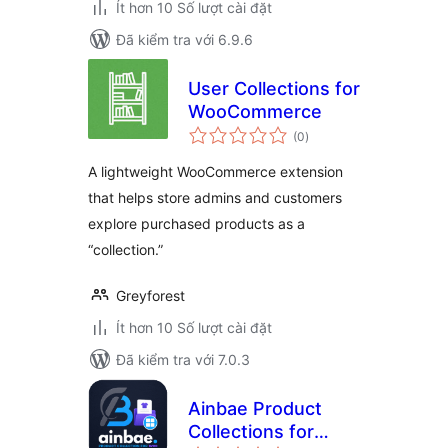
Ít hơn 10 Số lượt cài đặt
Đã kiểm tra với 6.9.6
User Collections for
WooCommerce
tổng
(0
)
đánh
giá
A lightweight WooCommerce extension
that helps store admins and customers
explore purchased products as a
“collection.”
Greyforest
Ít hơn 10 Số lượt cài đặt
Đã kiểm tra với 7.0.3
Ainbae Product
Collections for