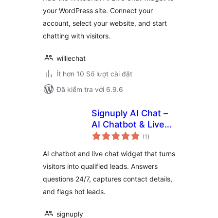
your WordPress site. Connect your
account, select your website, and start
chatting with visitors.
williechat
Ít hơn 10 Số lượt cài đặt
Đã kiểm tra với 6.9.6
Signuply AI Chat –
AI Chatbot & Live
tổng
Chat for Lead
(1
)
đánh
giá
Generation
AI chatbot and live chat widget that turns
visitors into qualified leads. Answers
questions 24/7, captures contact details,
and flags hot leads.
signuply