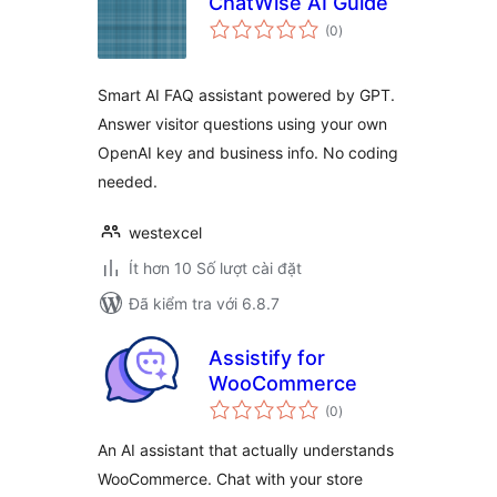
ChatWise AI Guide
tổng
(0
)
đánh
giá
Smart AI FAQ assistant powered by GPT.
Answer visitor questions using your own
OpenAI key and business info. No coding
needed.
westexcel
Ít hơn 10 Số lượt cài đặt
Đã kiểm tra với 6.8.7
Assistify for
WooCommerce
tổng
(0
)
đánh
giá
An AI assistant that actually understands
WooCommerce. Chat with your store