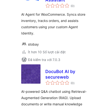
tổng
(0
)
đánh
giá
AI Agent for WooCommerce. Syncs store
inventory, tracks orders, and assists
customers using your custom Agent
Identity.
stobay
Ít hơn 10 Số lượt cài đặt
Đã kiểm tra với 7.0.3
DocuBot AI by
secureweb
tổng
(0
)
đánh
giá
AI-powered Q&A chatbot using Retrieval-
Augmented Generation (RAG). Upload
documents or write manual knowledge