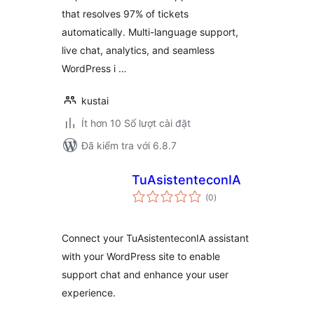
that resolves 97% of tickets
automatically. Multi-language support,
live chat, analytics, and seamless
WordPress i …
kustai
Ít hơn 10 Số lượt cài đặt
Đã kiểm tra với 6.8.7
TuAsistenteconIA
tổng
(0
)
đánh
giá
Connect your TuAsistenteconIA assistant
with your WordPress site to enable
support chat and enhance your user
experience.