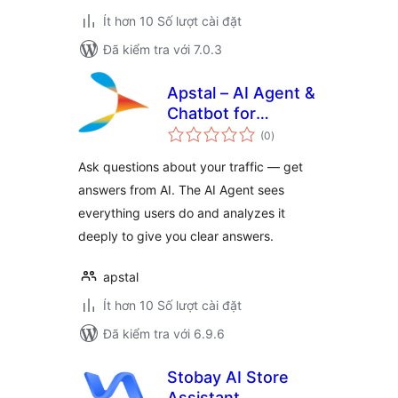
Ít hơn 10 Số lượt cài đặt
Đã kiểm tra với 7.0.3
Apstal – AI Agent &
Chatbot for
tổng
Website Analytics
(0
)
đánh
giá
Ask questions about your traffic — get
answers from AI. The AI Agent sees
everything users do and analyzes it
deeply to give you clear answers.
apstal
Ít hơn 10 Số lượt cài đặt
Đã kiểm tra với 6.9.6
Stobay AI Store
Assistant