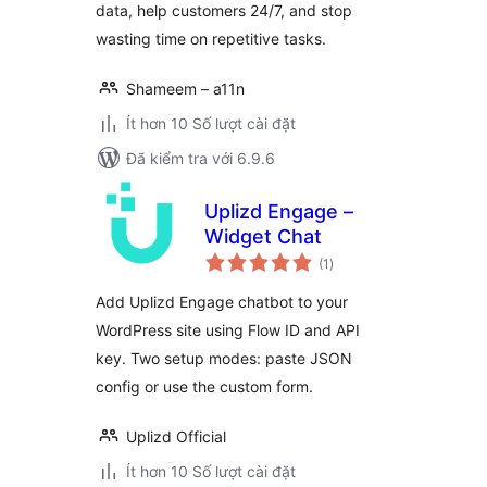
data, help customers 24/7, and stop
wasting time on repetitive tasks.
Shameem – a11n
Ít hơn 10 Số lượt cài đặt
Đã kiểm tra với 6.9.6
Uplizd Engage –
Widget Chat
tổng
(1
)
đánh
giá
Add Uplizd Engage chatbot to your
WordPress site using Flow ID and API
key. Two setup modes: paste JSON
config or use the custom form.
Uplizd Official
Ít hơn 10 Số lượt cài đặt