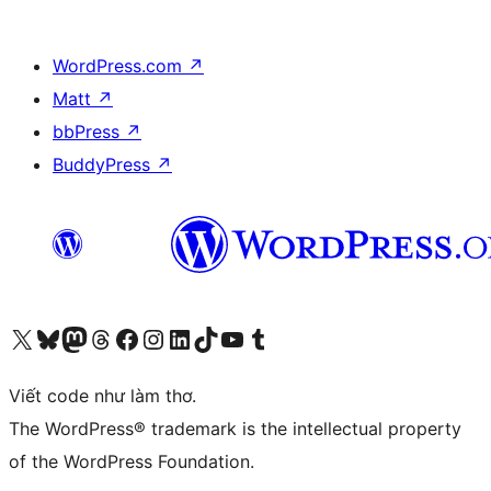
WordPress.com
↗
Matt
↗
bbPress
↗
BuddyPress
↗
Truy cập tài khoản X (trước đây là Twitter) của chúng tôi
Visit our Bluesky account
Visit our Mastodon account
Visit our Threads account
Xem trang Facebook của chúng tôi
Truy cập tài khoản Instagram của chúng tôi
Truy cập tài khoản LinkedIn của chúng tôi
Visit our TikTok account
Truy cập kênh YouTube của chúng tôi
Visit our Tumblr account
Viết code như làm thơ.
The WordPress® trademark is the intellectual property
of the WordPress Foundation.