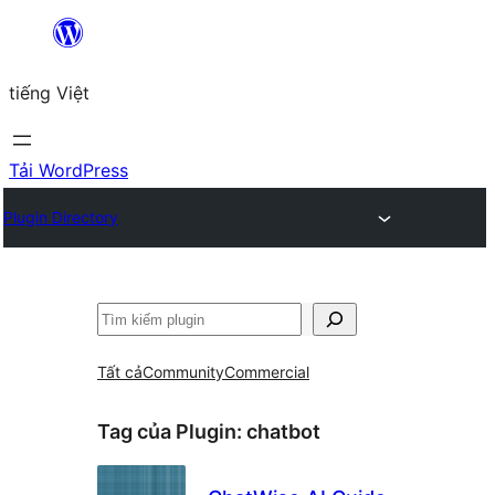
Chuyển
đến
tiếng Việt
phần
nội
dung
Tải WordPress
Plugin Directory
Tìm
kiếm
Tất cả
Community
Commercial
Tag của Plugin:
chatbot