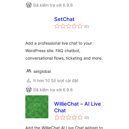
Đã kiểm tra với 6.9.6
SetChat
tổng
(0
)
đánh
giá
Add a professional live chat to your
WordPress site. FAQ chatbot,
conversational flows, ticketing and more.
setglobal
Ít hơn 10 Số lượt cài đặt
Đã kiểm tra với 6.9.6
WillieChat – AI Live
Chat
tổng
(0
)
đánh
giá
Add the WillieChat AI Live Chat widget to