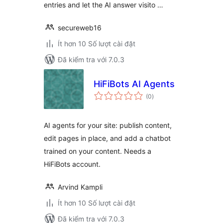
entries and let the AI answer visito …
secureweb16
Ít hơn 10 Số lượt cài đặt
Đã kiểm tra với 7.0.3
HiFiBots AI Agents
tổng
(0
)
đánh
giá
AI agents for your site: publish content,
edit pages in place, and add a chatbot
trained on your content. Needs a
HiFiBots account.
Arvind Kampli
Ít hơn 10 Số lượt cài đặt
Đã kiểm tra với 7.0.3