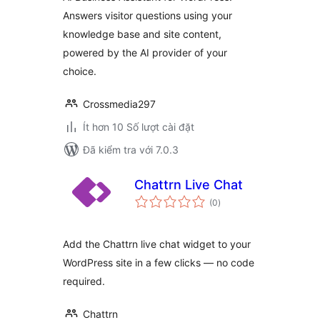
Answers visitor questions using your
knowledge base and site content,
powered by the AI provider of your
choice.
Crossmedia297
Ít hơn 10 Số lượt cài đặt
Đã kiểm tra với 7.0.3
Chattrn Live Chat
tổng
(0
)
đánh
giá
Add the Chattrn live chat widget to your
WordPress site in a few clicks — no code
required.
Chattrn