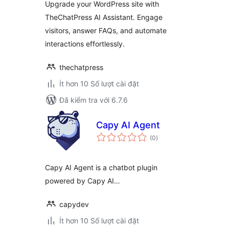
Upgrade your WordPress site with
TheChatPress AI Assistant. Engage
visitors, answer FAQs, and automate
interactions effortlessly.
thechatpress
Ít hơn 10 Số lượt cài đặt
Đã kiểm tra với 6.7.6
Capy AI Agent
tổng
(0
)
đánh
giá
Capy AI Agent is a chatbot plugin
powered by Capy AI…
capydev
Ít hơn 10 Số lượt cài đặt