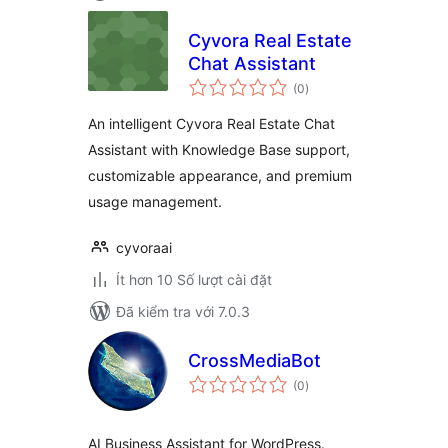
Cyvora Real Estate
Chat Assistant
tổng
(0
)
đánh
giá
An intelligent Cyvora Real Estate Chat
Assistant with Knowledge Base support,
customizable appearance, and premium
usage management.
cyvoraai
Ít hơn 10 Số lượt cài đặt
Đã kiểm tra với 7.0.3
CrossMediaBot
tổng
(0
)
đánh
giá
AI Business Assistant for WordPress.