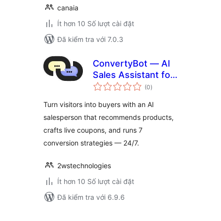
canaia
Ít hơn 10 Số lượt cài đặt
Đã kiểm tra với 7.0.3
ConvertyBot — AI
Sales Assistant for
tổng
WooCommerce
(0
)
đánh
giá
Turn visitors into buyers with an AI
salesperson that recommends products,
crafts live coupons, and runs 7
conversion strategies — 24/7.
2wstechnologies
Ít hơn 10 Số lượt cài đặt
Đã kiểm tra với 6.9.6