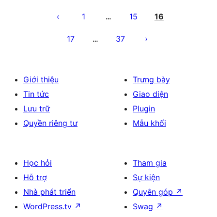
Phân
trang
1
15
16
…
bài
17
37
…
viết
Giới thiệu
Trưng bày
Tin tức
Giao diện
Lưu trữ
Plugin
Quyền riêng tư
Mẫu khối
Học hỏi
Tham gia
Hỗ trợ
Sự kiện
Nhà phát triển
Quyên góp
↗
WordPress.tv
↗
Swag
↗