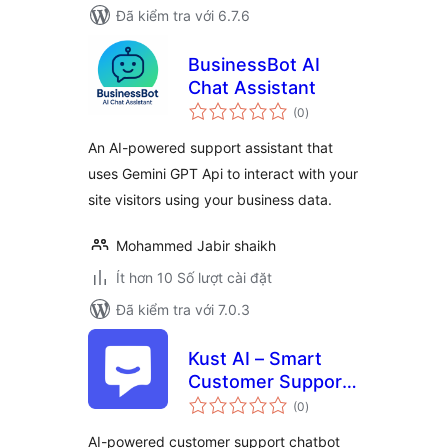
Đã kiểm tra với 6.7.6
BusinessBot AI
Chat Assistant
tổng
(0
)
đánh
giá
An AI-powered support assistant that
uses Gemini GPT Api to interact with your
site visitors using your business data.
Mohammed Jabir shaikh
Ít hơn 10 Số lượt cài đặt
Đã kiểm tra với 7.0.3
Kust AI – Smart
Customer Support
tổng
Chatbot & Help
(0
)
đánh
giá
Desk
AI-powered customer support chatbot