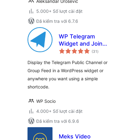
Aleksandar Urošević
5.000+ Số lượt cài đặt
Đã kiểm tra với 6.7.6
WP Telegram
Widget and Join
tổng
Link
(31
)
đánh
giá
Display the Telegram Public Channel or
Group Feed in a WordPress widget or
anywhere you want using a simple
shortcode.
WP Socio
4.000+ Số lượt cài đặt
Đã kiểm tra với 6.9.6
Meks Video