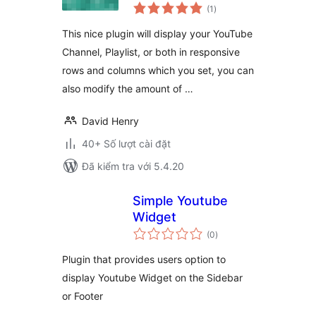
tổng
(1
)
đánh
giá
This nice plugin will display your YouTube
Channel, Playlist, or both in responsive
rows and columns which you set, you can
also modify the amount of …
David Henry
40+ Số lượt cài đặt
Đã kiểm tra với 5.4.20
Simple Youtube
Widget
tổng
(0
)
đánh
giá
Plugin that provides users option to
display Youtube Widget on the Sidebar
or Footer