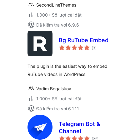
SecondLineThemes
1.000+ Số lượt cài đặt
Đã kiểm tra với 6.9.6
Bg RuTube Embed
tổng
(3
)
đánh
giá
The plugin is the easiest way to embed
RuTube videos in WordPress.
Vadim Bogaiskov
1.000+ Số lượt cài đặt
Đã kiểm tra với 6.1.11
Telegram Bot &
Channel
tổng
(22
)