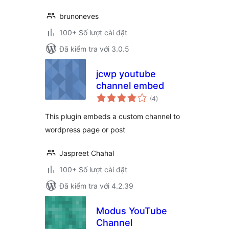
brunoneves
100+ Số lượt cài đặt
Đã kiểm tra với 3.0.5
jcwp youtube
channel embed
tổng
(4
)
đánh
giá
This plugin embeds a custom channel to
wordpress page or post
Jaspreet Chahal
100+ Số lượt cài đặt
Đã kiểm tra với 4.2.39
Modus YouTube
Channel