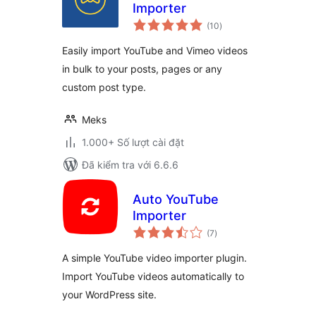
Importer
tổng
(10
)
đánh
giá
Easily import YouTube and Vimeo videos
in bulk to your posts, pages or any
custom post type.
Meks
1.000+ Số lượt cài đặt
Đã kiểm tra với 6.6.6
Auto YouTube
Importer
tổng
(7
)
đánh
giá
A simple YouTube video importer plugin.
Import YouTube videos automatically to
your WordPress site.