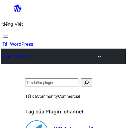
Chuyển
đến
tiếng Việt
phần
nội
dung
Tải WordPress
Plugin Directory
Tìm
kiếm
Tất cả
Community
Commercial
Tag của Plugin:
channel