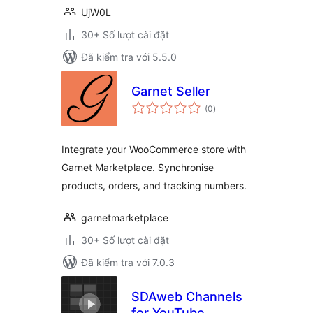
UjW0L
30+ Số lượt cài đặt
Đã kiểm tra với 5.5.0
Garnet Seller
tổng
(0
)
đánh
giá
Integrate your WooCommerce store with
Garnet Marketplace. Synchronise
products, orders, and tracking numbers.
garnetmarketplace
30+ Số lượt cài đặt
Đã kiểm tra với 7.0.3
SDAweb Channels
for YouTube