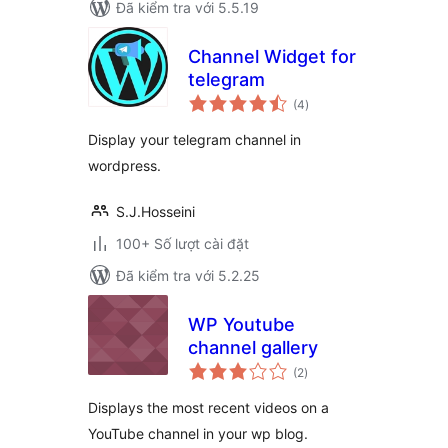
Đã kiểm tra với 5.5.19
Channel Widget for
telegram
tổng
(4
)
đánh
giá
Display your telegram channel in
wordpress.
S.J.Hosseini
100+ Số lượt cài đặt
Đã kiểm tra với 5.2.25
WP Youtube
channel gallery
tổng
(2
)
đánh
giá
Displays the most recent videos on a
YouTube channel in your wp blog.