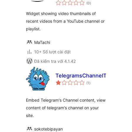
tổng
Widget
(0
)
đánh
giá
Widget showing video thumbnails of
recent videos from a YouTube channel or
playlist.
MaTachi
10+ Số lượt cài đặt
Đã kiểm tra với 4.1.42
TelegramsChannelToWP
tổng
(1
)
đánh
giá
Embed Telegram's Channel content, view
content of telegram's channel on your
site.
sokotebipayan