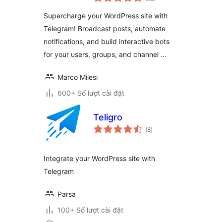
đánh
giá
Supercharge your WordPress site with
Telegram! Broadcast posts, automate
notifications, and build interactive bots
for your users, groups, and channel …
Marco Milesi
600+ Số lượt cài đặt
Teligro
tổng
(8
)
đánh
giá
Integrate your WordPress site with
Telegram
Parsa
100+ Số lượt cài đặt