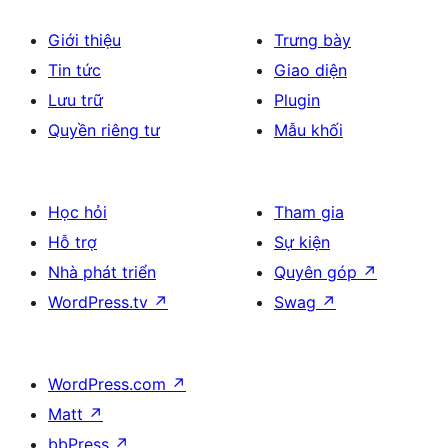
viết
Giới thiệu
Trưng bày
Tin tức
Giao diện
Lưu trữ
Plugin
Quyền riêng tư
Mẫu khối
Học hỏi
Tham gia
Hỗ trợ
Sự kiện
Nhà phát triển
Quyên góp
↗
WordPress.tv
↗
Swag
↗
WordPress.com
↗
Matt
↗
bbPress
↗