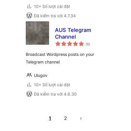
10+ Số lượt cài đặt
Đã kiểm tra với 4.7.34
AUS Telegram
Channel
tổng
(6
)
đánh
giá
Broadcast Wordpress posts on your
Telegram channel
Ulugov
10+ Số lượt cài đặt
Đã kiểm tra với 4.6.30
Phân
trang
1
2
bài