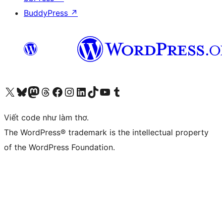
BuddyPress
↗
Truy cập tài khoản X (trước đây là Twitter) của chúng tôi
Visit our Bluesky account
Visit our Mastodon account
Visit our Threads account
Xem trang Facebook của chúng tôi
Truy cập tài khoản Instagram của chúng tôi
Truy cập tài khoản LinkedIn của chúng tôi
Visit our TikTok account
Truy cập kênh YouTube của chúng tôi
Visit our Tumblr account
Viết code như làm thơ.
The WordPress® trademark is the intellectual property
of the WordPress Foundation.