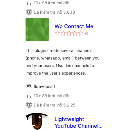
10+ Số lượt cài đặt
Đã kiểm tra với 5.6.18
Wp Contact Me
tổng
(0
)
đánh
giá
This plugin create several channels
(phone, whatsapp, email) between you
and your users. Use this channels to
improve the user's experiences.
fldevopsart
10+ Số lượt cài đặt
Đã kiểm tra với 5.2.25
Lightweight
YouTube Channel