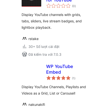
tổng
(0
)
đánh
giá
Display YouTube channels with grids,
tabs, sliders, live stream badges, and
lightbox playback.
rstake
30+ Số lượt cài đặt
Đã kiểm tra với 7.0.3
WP YouTube
Embed
tổng
(1
)
đánh
giá
Display YouTube Channels, Playlists and
Videos as a Grid, List or Carousel!
nakunakifi