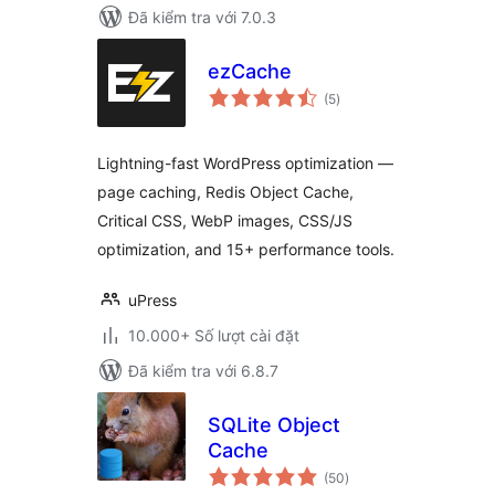
Đã kiểm tra với 7.0.3
ezCache
tổng
(5
)
đánh
giá
Lightning-fast WordPress optimization —
page caching, Redis Object Cache,
Critical CSS, WebP images, CSS/JS
optimization, and 15+ performance tools.
uPress
10.000+ Số lượt cài đặt
Đã kiểm tra với 6.8.7
SQLite Object
Cache
tổng
(50
)
đánh