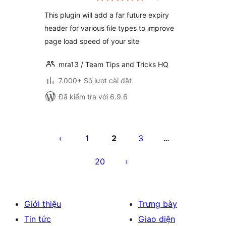
giá
This plugin will add a far future expiry
header for various file types to improve
page load speed of your site
mra13 / Team Tips and Tricks HQ
7.000+ Số lượt cài đặt
Đã kiểm tra với 6.9.6
Phân
trang
1
2
3
…
bài
20
viết
Giới thiệu
Trưng bày
Tin tức
Giao diện