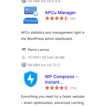
Đã kiểm tra với 6.9.6
APCu Manager
tổng
(20
)
đánh
giá
APCu statistics and management right in
the WordPress admin dashboard.
Pierre Lannoy
10.000+ Số lượt cài đặt
Đã kiểm tra với 7.0.3
WP Compress –
Instant
tổng
Performance &
(155
)
đánh
giá
Speed Optimization
Everything you need for a faster website
– smart optimization, advanced caching,