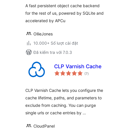
giá
A fast persistent object cache backend
for the rest of us, powered by SQLite and
accelerated by APCu
OllieJones
10.000+ Số lượt cài đặt
Đã kiểm tra với 7.0.3
CLP Varnish Cache
tổng
(7
)
đánh
giá
CLP Varnish Cache lets you configure the
cache lifetime, paths, and parameters to
exclude from caching. You can purge
single urls or cache entries by …
CloudPanel