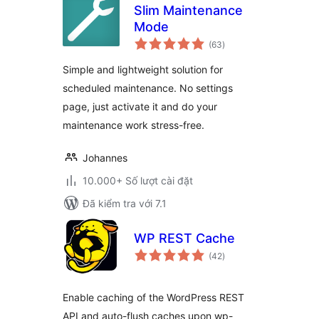
Slim Maintenance
Mode
tổng
(63
)
đánh
giá
Simple and lightweight solution for
scheduled maintenance. No settings
page, just activate it and do your
maintenance work stress-free.
Johannes
10.000+ Số lượt cài đặt
Đã kiểm tra với 7.1
WP REST Cache
tổng
(42
)
đánh
giá
Enable caching of the WordPress REST
API and auto-flush caches upon wp-