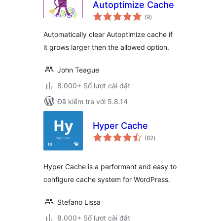
Autoptimize Cache
tổng
(9
)
đánh
giá
Automatically clear Autoptimize cache if
it grows larger then the allowed option.
John Teague
8.000+ Số lượt cài đặt
Đã kiểm tra với 5.8.14
Hyper Cache
tổng
(82
)
đánh
giá
Hyper Cache is a performant and easy to
configure cache system for WordPress.
Stefano Lissa
8.000+ Số lượt cài đặt