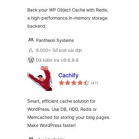
Back your WP Object Cache with Redis,
a high-performance in-memory storage
backend.
Pantheon Systems
9.000+ Số lượt cài đặt
Đã kiểm tra với 6.9.6
Cachify
tổng
(47
)
đánh
giá
Smart, efficient cache solution for
WordPress. Use DB, HDD, Redis or
Memcached for storing your blog pages.
Make WordPress faster!