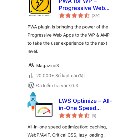
PWA for WP –
Progressive Web
tổng
Apps Made Simple
(229
)
đánh
giá
PWA plugin is bringing the power of the
Progressive Web Apps to the WP & AMP
to take the user experience to the next
level.
Magazine3
20.000+ Số lượt cài đặt
Đã kiểm tra với 7.0.3
LWS Optimize – All-
in-One Speed
tổng
Booster & Cache
(9
)
đánh
giá
Tools
All-in-one speed optimization: caching,
WebP/AVIF, Critical CSS, lazy loading,