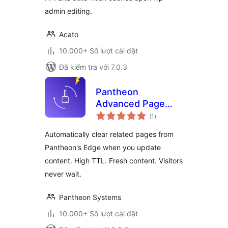
admin editing.
Acato
10.000+ Số lượt cài đặt
Đã kiểm tra với 7.0.3
Pantheon
Advanced Page
tổng
Cache
(1
)
đánh
giá
Automatically clear related pages from
Pantheon's Edge when you update
content. High TTL. Fresh content. Visitors
never wait.
Pantheon Systems
10.000+ Số lượt cài đặt