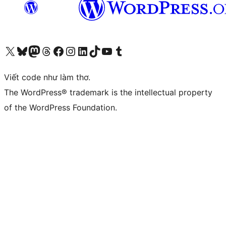
Truy cập tài khoản X (trước đây là Twitter) của chúng tôi
Visit our Bluesky account
Visit our Mastodon account
Visit our Threads account
Xem trang Facebook của chúng tôi
Truy cập tài khoản Instagram của chúng tôi
Truy cập tài khoản LinkedIn của chúng tôi
Visit our TikTok account
Truy cập kênh YouTube của chúng tôi
Visit our Tumblr account
Viết code như làm thơ.
The WordPress® trademark is the intellectual property
of the WordPress Foundation.