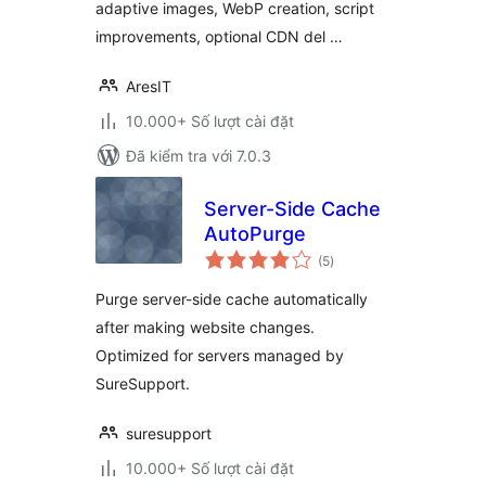
adaptive images, WebP creation, script
improvements, optional CDN del …
AresIT
10.000+ Số lượt cài đặt
Đã kiểm tra với 7.0.3
Server-Side Cache
AutoPurge
tổng
(5
)
đánh
giá
Purge server-side cache automatically
after making website changes.
Optimized for servers managed by
SureSupport.
suresupport
10.000+ Số lượt cài đặt