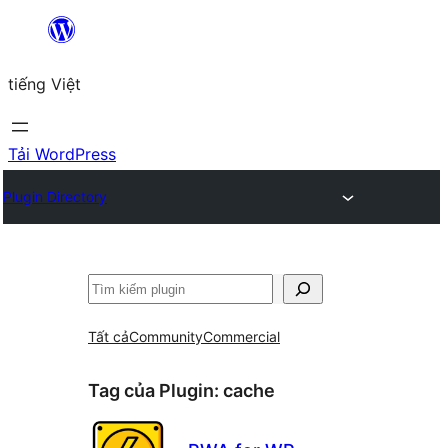
Chuyển
đến
tiếng Việt
phần
nội
dung
Tải WordPress
Plugin Directory
Tìm
kiếm
Tất cả
Community
Commercial
Tag của Plugin:
cache