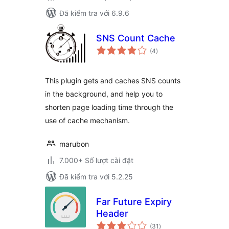
Đã kiểm tra với 6.9.6
SNS Count Cache
tổng
(4
)
đánh
giá
This plugin gets and caches SNS counts
in the background, and help you to
shorten page loading time through the
use of cache mechanism.
marubon
7.000+ Số lượt cài đặt
Đã kiểm tra với 5.2.25
Far Future Expiry
Header
tổng
(31
)
đánh