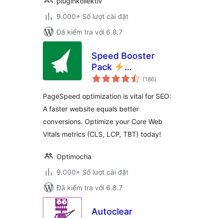
pluginkollektiv
9.000+ Số lượt cài đặt
Đã kiểm tra với 6.8.7
Speed Booster
Pack
tổng
PageSpeed
(186
)
đánh
giá
Optimization Suite
PageSpeed optimization is vital for SEO:
A faster website equals better
conversions. Optimize your Core Web
Vitals metrics (CLS, LCP, TBT) today!
Optimocha
9.000+ Số lượt cài đặt
Đã kiểm tra với 6.8.7
Autoclear