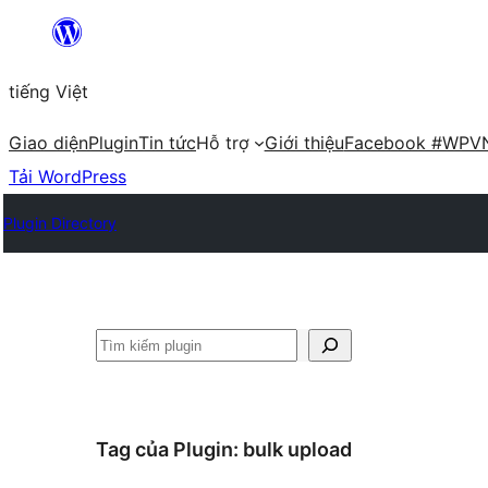
Chuyển
đến
tiếng Việt
phần
nội
Giao diện
Plugin
Tin tức
Hỗ trợ
Giới thiệu
Facebook #WPV
dung
Tải WordPress
Plugin Directory
Tìm
kiếm
Tag của Plugin:
bulk upload