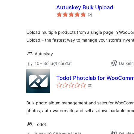
Autuskey Bulk Upload
tổng
(2
)
đánh
giá
Upload multiple products from a single page in WooC
Upload – the fastest way to manage your store's invent
Autuskey
10+ Số lượt cài đặt
Đã kiểm
Todot Photolab for WooCom
tổng
(0
)
đánh
giá
Bulk photo album management and sales for WooComm
photos, auto-watermark, and sell as downloadable pro
Todot
Ít hơn 10 Số lượt cài đặt
Đã kiểm