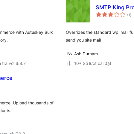
SMTP King Pr
tổ
(1
)
đá
gi
ommerce with Autuskey Bulk
Overrides the standard wp_mail fu
ory.
send you site mail
Ash Durham
 tra với 6.8.7
10+ Số lượt cài đặt
merce
erce. Upload thousands of
ducts.
 tra với 7.0.3