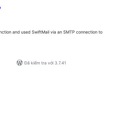
o
ng
nh
á
nction and used SwiftMail via an SMTP connection to
Đã kiểm tra với 3.7.41