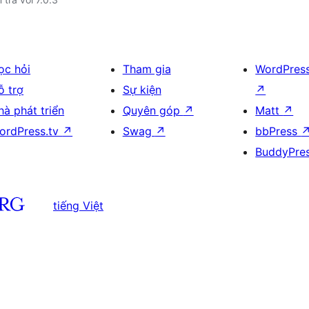
ọc hỏi
Tham gia
WordPres
ỗ trợ
Sự kiện
↗
hà phát triển
Quyên góp
↗
Matt
↗
ordPress.tv
↗
Swag
↗
bbPress
BuddyPre
tiếng Việt