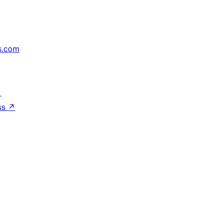
s.com
↗
ss
↗