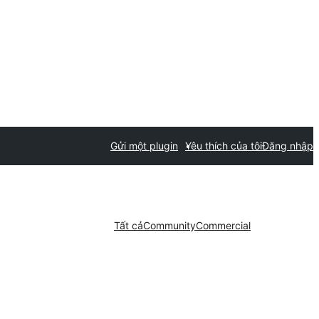
Gửi một plugin
Yêu thích của tôi
Đăng nhập
Tất cả
Community
Commercial