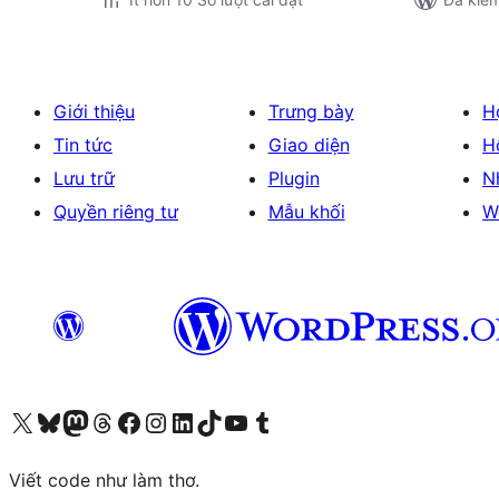
Giới thiệu
Trưng bày
H
Tin tức
Giao diện
H
Lưu trữ
Plugin
N
Quyền riêng tư
Mẫu khối
W
Truy cập tài khoản X (trước đây là Twitter) của chúng tôi
Visit our Bluesky account
Visit our Mastodon account
Visit our Threads account
Xem trang Facebook của chúng tôi
Truy cập tài khoản Instagram của chúng tôi
Truy cập tài khoản LinkedIn của chúng tôi
Visit our TikTok account
Truy cập kênh YouTube của chúng tôi
Visit our Tumblr account
Viết code như làm thơ.