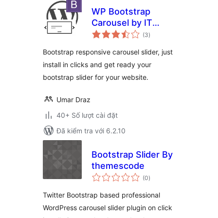
WP Bootstrap
Carousel by IT
tổng
Pixelz
(3
)
đánh
giá
Bootstrap responsive carousel slider, just
install in clicks and get ready your
bootstrap slider for your website.
Umar Draz
40+ Số lượt cài đặt
Đã kiểm tra với 6.2.10
Bootstrap Slider By
themescode
tổng
(0
)
đánh
giá
Twitter Bootstrap based professional
WordPress carousel slider plugin on click