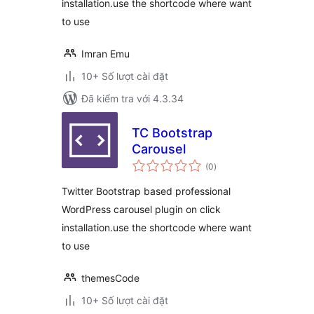
installation.use the shortcode where want
to use
Imran Emu
10+ Số lượt cài đặt
Đã kiểm tra với 4.3.34
TC Bootstrap
Carousel
tổng
(0
)
đánh
giá
Twitter Bootstrap based professional
WordPress carousel plugin on click
installation.use the shortcode where want
to use
themesCode
10+ Số lượt cài đặt