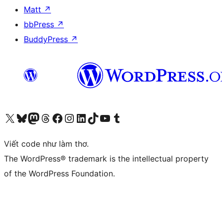
Matt
↗
bbPress
↗
BuddyPress
↗
Truy cập tài khoản X (trước đây là Twitter) của chúng tôi
Visit our Bluesky account
Visit our Mastodon account
Visit our Threads account
Xem trang Facebook của chúng tôi
Truy cập tài khoản Instagram của chúng tôi
Truy cập tài khoản LinkedIn của chúng tôi
Visit our TikTok account
Truy cập kênh YouTube của chúng tôi
Visit our Tumblr account
Viết code như làm thơ.
The WordPress® trademark is the intellectual property
of the WordPress Foundation.