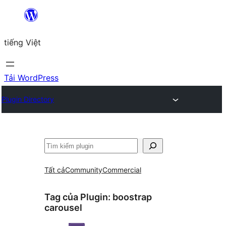
Chuyển
đến
tiếng Việt
phần
nội
dung
Tải WordPress
Plugin Directory
Tìm
kiếm
Tất cả
Community
Commercial
Tag của Plugin:
boostrap
carousel