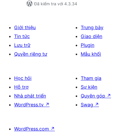
Đã kiểm tra với 4.3.34
Giới thiệu
Trưng bày
Tin tức
Giao diện
Lưu trữ
Plugin
Quyền riêng tư
Mẫu khối
Học hỏi
Tham gia
Hỗ trợ
Sự kiện
Nhà phát triển
Quyên góp
↗
WordPress.tv
↗
Swag
↗
WordPress.com
↗