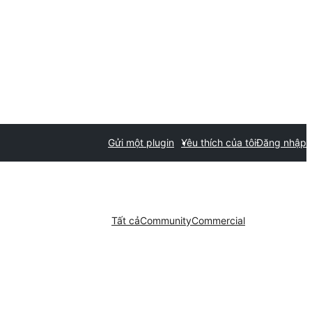
Gửi một plugin
Yêu thích của tôi
Đăng nhập
Tất cả
Community
Commercial