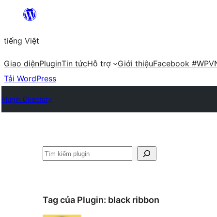
Chuyển
đến
tiếng Việt
phần
nội
Giao diện
Plugin
Tin tức
Hỗ trợ
Giới thiệu
Facebook #WPV
dung
Tải WordPress
Plugin Directory
Tìm
kiếm
Tag của Plugin:
black ribbon