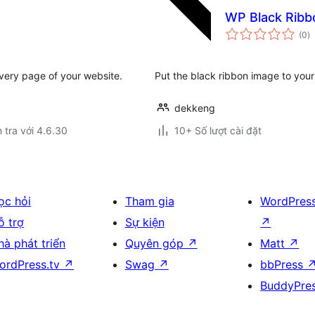
WP Black Ribb
t
(0
)
đ
gi
very page of your website.
Put the black ribbon image to you
dekkeng
 tra với 4.6.30
10+ Số lượt cài đặt
ọc hỏi
Tham gia
WordPres
ỗ trợ
Sự kiện
↗
hà phát triển
Quyên góp
↗
Matt
↗
ordPress.tv
↗
Swag
↗
bbPress
BuddyPre