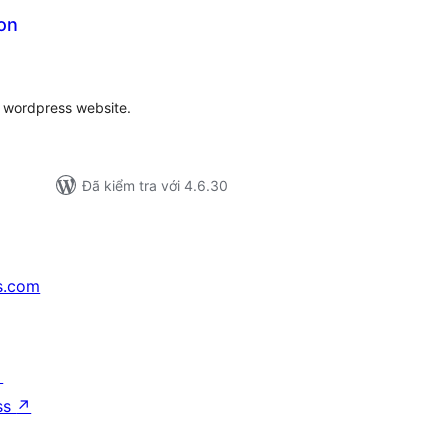
on
ổng
ánh
á
r wordpress website.
Đã kiểm tra với 4.6.30
s.com
↗
ss
↗