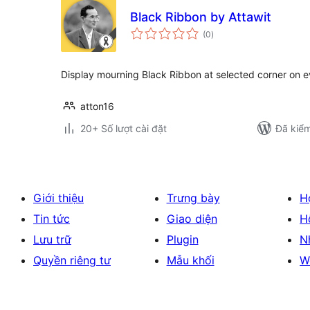
Black Ribbon by Attawit
tổng
(0
)
đánh
giá
Display mourning Black Ribbon at selected corner on e
atton16
20+ Số lượt cài đặt
Đã kiểm
Giới thiệu
Trưng bày
H
Tin tức
Giao diện
H
Lưu trữ
Plugin
N
Quyền riêng tư
Mẫu khối
W