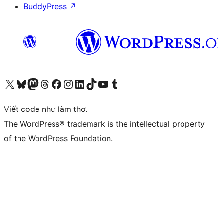
BuddyPress
↗
Truy cập tài khoản X (trước đây là Twitter) của chúng tôi
Visit our Bluesky account
Visit our Mastodon account
Visit our Threads account
Xem trang Facebook của chúng tôi
Truy cập tài khoản Instagram của chúng tôi
Truy cập tài khoản LinkedIn của chúng tôi
Visit our TikTok account
Truy cập kênh YouTube của chúng tôi
Visit our Tumblr account
Viết code như làm thơ.
The WordPress® trademark is the intellectual property
of the WordPress Foundation.