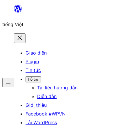
Chuyển
đến
tiếng Việt
phần
nội
dung
Giao diện
Plugin
Tin tức
Hỗ trợ
Tài liệu hướng dẫn
Diễn đàn
Giới thiệu
Facebook #WPVN
Tải WordPress