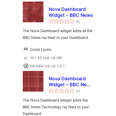
Nova Dashboard
Widget – BBC News
tổng
(0
)
đánh
giá
The Nova Dashboard widget adds all the
BBC News rss feed to your Dashboard
Conor Lyons
10+ Số lượt cài đặt
Đã kiểm tra với 3.6.1
Nova Dashboard
Widget – BBC News
tổng
– Technology
(0
)
đánh
giá
The Nova Dashboard widget adds the
BBC News Technology rss feed to your
Dashboard