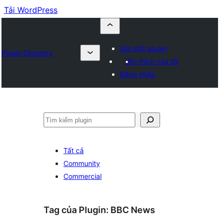
Tải WordPress
Gửi một plugin
Plugin Directory
Yêu thích của tôi
Đăng nhập
Tìm
kiếm
Tất cả
Community
Commercial
Tag của Plugin:
BBC News