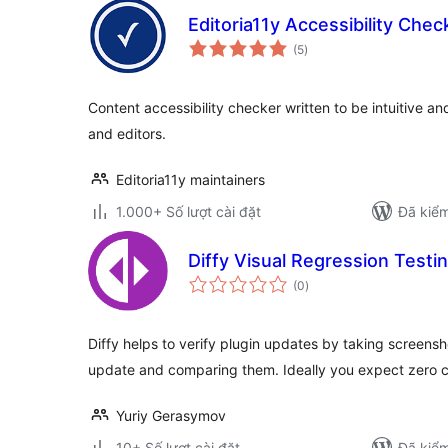
Editoria11y Accessibility Chec
tổng
(5
)
đánh
giá
Content accessibility checker written to be intuitive an
and editors.
Editoria11y maintainers
1.000+ Số lượt cài đặt
Đã kiểm
Diffy Visual Regression Testi
tổng
(0
)
đánh
giá
Diffy helps to verify plugin updates by taking screensh
update and comparing them. Ideally you expect zero 
Yuriy Gerasymov
10+ Số lượt cài đặt
Đã kiểm