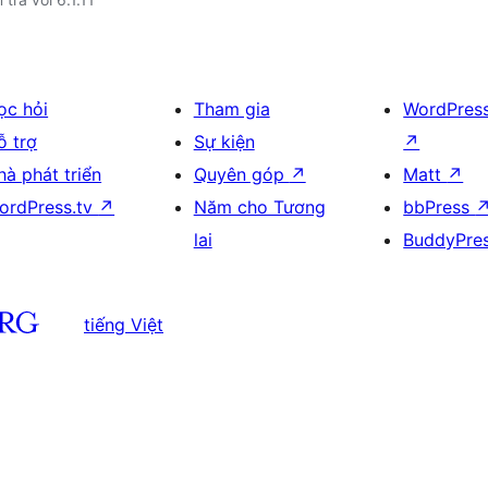
ọc hỏi
Tham gia
WordPres
ỗ trợ
Sự kiện
↗
hà phát triển
Quyên góp
↗
Matt
↗
ordPress.tv
↗
Năm cho Tương
bbPress
lai
BuddyPre
tiếng Việt