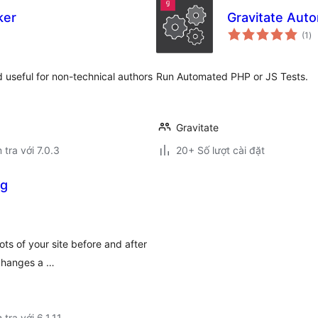
ker
Gravitate Aut
tổ
(1
)
đá
gi
d useful for non-technical authors
Run Automated PHP or JS Tests.
Gravitate
 tra với 7.0.3
20+ Số lượt cài đặt
ng
ots of your site before and after
changes a …
 tra với 6.1.11