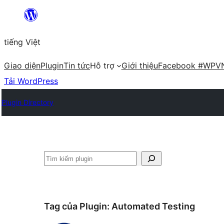
Chuyển
đến
tiếng Việt
phần
nội
Giao diện
Plugin
Tin tức
Hỗ trợ
Giới thiệu
Facebook #WPV
dung
Tải WordPress
Plugin Directory
Tìm
kiếm
Tag của Plugin:
Automated Testing