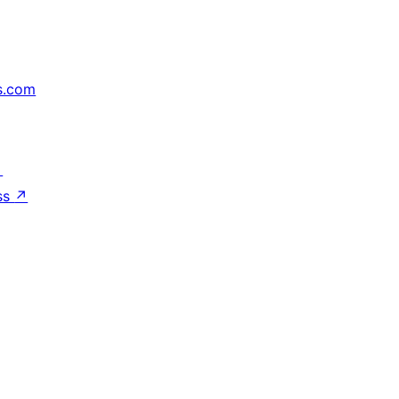
s.com
↗
ss
↗