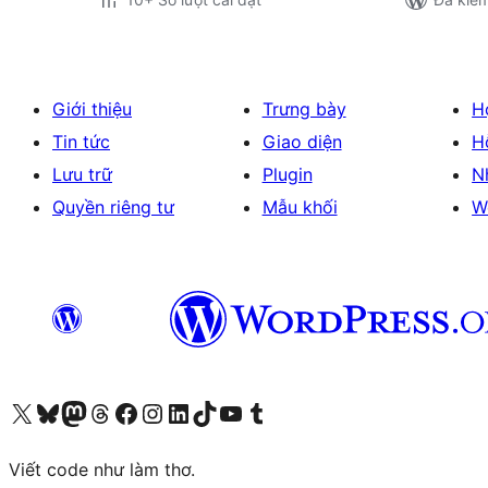
Giới thiệu
Trưng bày
H
Tin tức
Giao diện
H
Lưu trữ
Plugin
N
Quyền riêng tư
Mẫu khối
W
Truy cập tài khoản X (trước đây là Twitter) của chúng tôi
Visit our Bluesky account
Visit our Mastodon account
Visit our Threads account
Xem trang Facebook của chúng tôi
Truy cập tài khoản Instagram của chúng tôi
Truy cập tài khoản LinkedIn của chúng tôi
Visit our TikTok account
Truy cập kênh YouTube của chúng tôi
Visit our Tumblr account
Viết code như làm thơ.