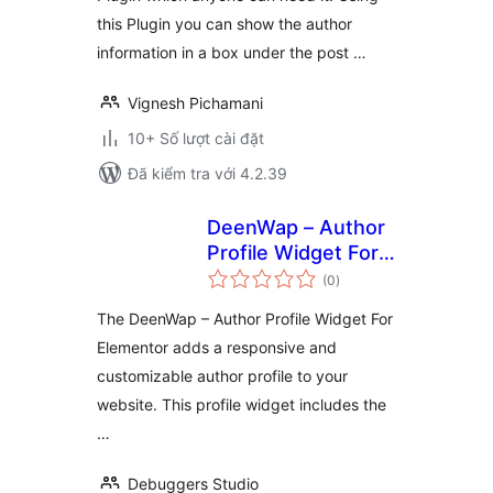
this Plugin you can show the author
information in a box under the post …
Vignesh Pichamani
10+ Số lượt cài đặt
Đã kiểm tra với 4.2.39
DeenWap – Author
Profile Widget For
tổng
Elementor
(0
)
đánh
giá
The DeenWap – Author Profile Widget For
Elementor adds a responsive and
customizable author profile to your
website. This profile widget includes the
…
Debuggers Studio