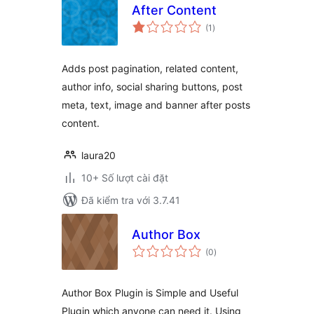
After Content
tổng
(1
)
đánh
giá
Adds post pagination, related content,
author info, social sharing buttons, post
meta, text, image and banner after posts
content.
laura20
10+ Số lượt cài đặt
Đã kiểm tra với 3.7.41
Author Box
tổng
(0
)
đánh
giá
Author Box Plugin is Simple and Useful
Plugin which anyone can need it. Using