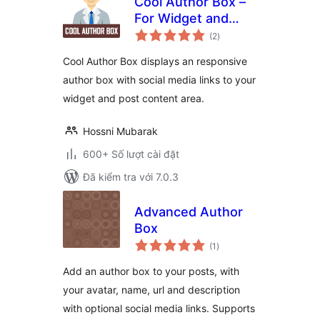
Cool Author Box –
For Widget and
tổng
Post Content
(2
)
đánh
giá
Cool Author Box displays an responsive
author box with social media links to your
widget and post content area.
Hossni Mubarak
600+ Số lượt cài đặt
Đã kiểm tra với 7.0.3
Advanced Author
Box
tổng
(1
)
đánh
giá
Add an author box to your posts, with
your avatar, name, url and description
with optional social media links. Supports