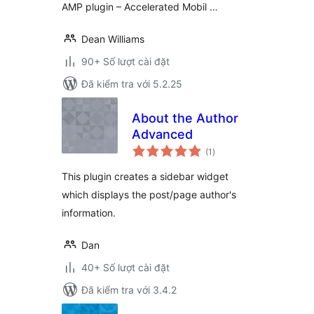
AMP plugin – Accelerated Mobil …
Dean Williams
90+ Số lượt cài đặt
Đã kiểm tra với 5.2.25
About the Author
Advanced
tổng
(1
)
đánh
giá
This plugin creates a sidebar widget
which displays the post/page author's
information.
Dan
40+ Số lượt cài đặt
Đã kiểm tra với 3.4.2