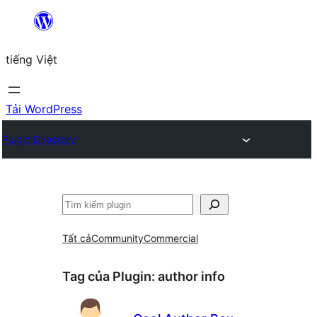
Chuyển
đến
tiếng Việt
phần
nội
dung
Tải WordPress
Plugin Directory
Tìm
kiếm
Tất cả
Community
Commercial
Tag của Plugin:
author info