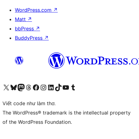
WordPress.com
↗
Matt
↗
bbPress
↗
BuddyPress
↗
Truy cập tài khoản X (trước đây là Twitter) của chúng tôi
Visit our Bluesky account
Visit our Mastodon account
Visit our Threads account
Xem trang Facebook của chúng tôi
Truy cập tài khoản Instagram của chúng tôi
Truy cập tài khoản LinkedIn của chúng tôi
Visit our TikTok account
Truy cập kênh YouTube của chúng tôi
Visit our Tumblr account
Viết code như làm thơ.
The WordPress® trademark is the intellectual property
of the WordPress Foundation.