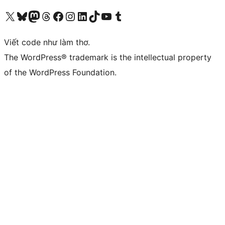
Truy cập tài khoản X (trước đây là Twitter) của chúng tôi
Visit our Bluesky account
Visit our Mastodon account
Visit our Threads account
Xem trang Facebook của chúng tôi
Truy cập tài khoản Instagram của chúng tôi
Truy cập tài khoản LinkedIn của chúng tôi
Visit our TikTok account
Truy cập kênh YouTube của chúng tôi
Visit our Tumblr account
Viết code như làm thơ.
The WordPress® trademark is the intellectual property
of the WordPress Foundation.