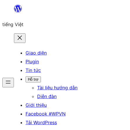
Chuyển
đến
tiếng Việt
phần
nội
dung
Giao diện
Plugin
Tin tức
Hỗ trợ
Tài liệu hướng dẫn
Diễn đàn
Giới thiệu
Facebook #WPVN
Tải WordPress