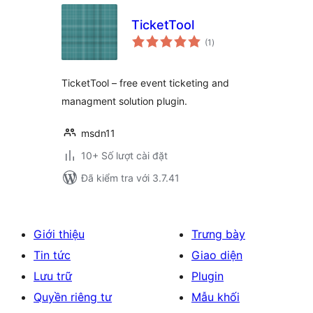
TicketTool
tổng
(1
)
đánh
giá
TicketTool – free event ticketing and
managment solution plugin.
msdn11
10+ Số lượt cài đặt
Đã kiểm tra với 3.7.41
Giới thiệu
Trưng bày
Tin tức
Giao diện
Lưu trữ
Plugin
Quyền riêng tư
Mẫu khối