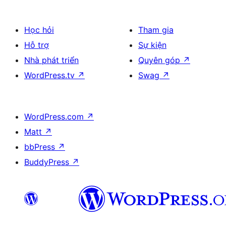
Học hỏi
Tham gia
Hỗ trợ
Sự kiện
Nhà phát triển
Quyên góp
↗
WordPress.tv
↗
Swag
↗
WordPress.com
↗
Matt
↗
bbPress
↗
BuddyPress
↗