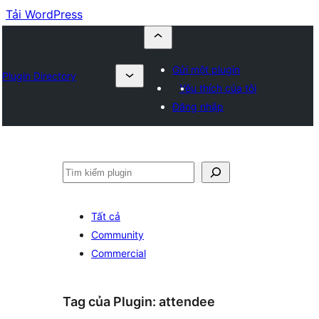
Tải WordPress
Gửi một plugin
Plugin Directory
Yêu thích của tôi
Đăng nhập
Tìm
kiếm
Tất cả
Community
Commercial
Tag của Plugin:
attendee