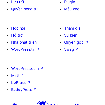
Lưu trữ
Plugin
Quyền riêng tư
Mẫu khối
Học hỏi
Tham gia
Hỗ trợ
Sự kiện
Nhà phát triển
Quyên góp
↗
WordPress.tv
↗
Swag
↗
WordPress.com
↗
Matt
↗
bbPress
↗
BuddyPress
↗