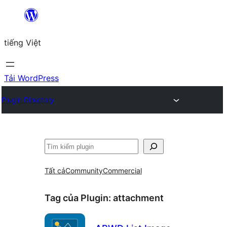
Chuyển
đến
tiếng Việt
phần
nội
dung
Tải WordPress
Plugin Directory
Tìm
kiếm
Tất cả
Community
Commercial
Tag của Plugin:
attachment