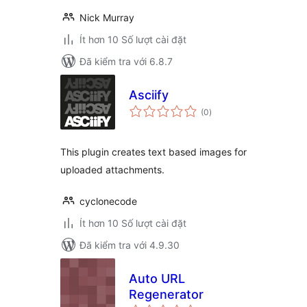
Nick Murray
Ít hơn 10 Số lượt cài đặt
Đã kiểm tra với 6.8.7
Asciify
tổng
(0
)
đánh
giá
This plugin creates text based images for
uploaded attachments.
cyclonecode
Ít hơn 10 Số lượt cài đặt
Đã kiểm tra với 4.9.30
Auto URL
Regenerator
tổng