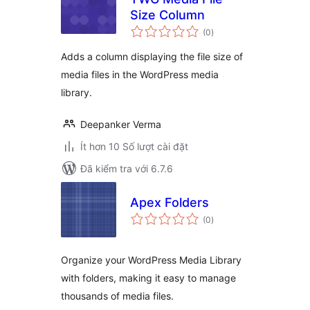
Size Column
tổng
(0
)
đánh
giá
Adds a column displaying the file size of
media files in the WordPress media
library.
Deepanker Verma
Ít hơn 10 Số lượt cài đặt
Đã kiểm tra với 6.7.6
Apex Folders
tổng
(0
)
đánh
giá
Organize your WordPress Media Library
with folders, making it easy to manage
thousands of media files.