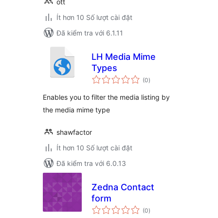
ott
Ít hơn 10 Số lượt cài đặt
Đã kiểm tra với 6.1.11
LH Media Mime
Types
tổng
(0
)
đánh
giá
Enables you to filter the media listing by
the media mime type
shawfactor
Ít hơn 10 Số lượt cài đặt
Đã kiểm tra với 6.0.13
Zedna Contact
form
tổng
(0
)
đánh