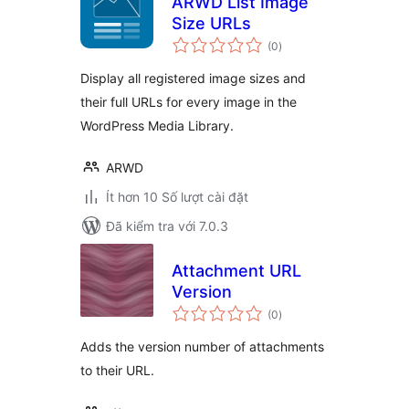
ARWD List Image
Size URLs
tổng
(0
)
đánh
giá
Display all registered image sizes and
their full URLs for every image in the
WordPress Media Library.
ARWD
Ít hơn 10 Số lượt cài đặt
Đã kiểm tra với 7.0.3
Attachment URL
Version
tổng
(0
)
đánh
giá
Adds the version number of attachments
to their URL.