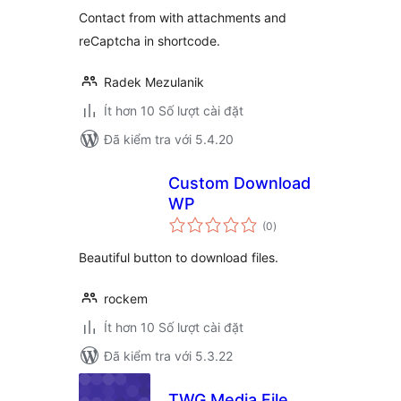
giá
Contact from with attachments and
reCaptcha in shortcode.
Radek Mezulanik
Ít hơn 10 Số lượt cài đặt
Đã kiểm tra với 5.4.20
Custom Download
WP
tổng
(0
)
đánh
giá
Beautiful button to download files.
rockem
Ít hơn 10 Số lượt cài đặt
Đã kiểm tra với 5.3.22
TWG Media File