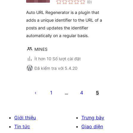
(0
)
đánh
giá
Auto URL Regenerator is a plugin that
adds a unique identifier to the URL of a
posts and updates the identifier
automatically on a regular basis.
MINES
Ít hơn 10 Số lượt cài đặt
Đã kiểm tra với 5.4.20
Phân
trang
1
4
5
…
bài
viết
Giới thiệu
Trưng bày
Tin tức
Giao diện