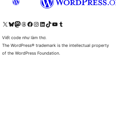
Truy cập tài khoản X (trước đây là Twitter) của chúng tôi
Visit our Bluesky account
Visit our Mastodon account
Visit our Threads account
Xem trang Facebook của chúng tôi
Truy cập tài khoản Instagram của chúng tôi
Truy cập tài khoản LinkedIn của chúng tôi
Visit our TikTok account
Truy cập kênh YouTube của chúng tôi
Visit our Tumblr account
Viết code như làm thơ.
The WordPress® trademark is the intellectual property
of the WordPress Foundation.