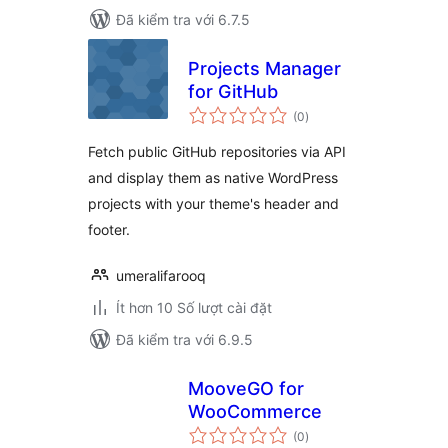
Đã kiểm tra với 6.7.5
Projects Manager
for GitHub
tổng
(0
)
đánh
giá
Fetch public GitHub repositories via API
and display them as native WordPress
projects with your theme's header and
footer.
umeralifarooq
Ít hơn 10 Số lượt cài đặt
Đã kiểm tra với 6.9.5
MooveGO for
WooCommerce
tổng
(0
)
đánh