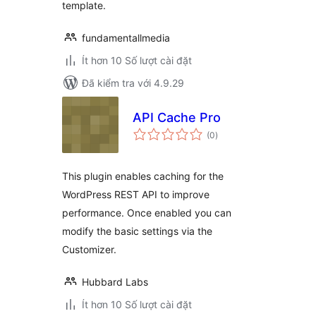
template.
fundamentallmedia
Ít hơn 10 Số lượt cài đặt
Đã kiểm tra với 4.9.29
API Cache Pro
tổng
(0
)
đánh
giá
This plugin enables caching for the
WordPress REST API to improve
performance. Once enabled you can
modify the basic settings via the
Customizer.
Hubbard Labs
Ít hơn 10 Số lượt cài đặt