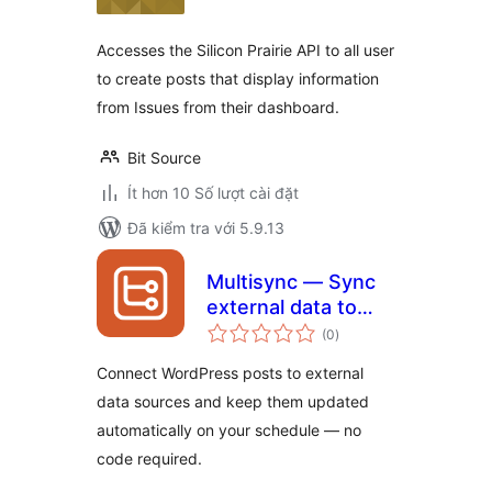
giá
Accesses the Silicon Prairie API to all user
to create posts that display information
from Issues from their dashboard.
Bit Source
Ít hơn 10 Số lượt cài đặt
Đã kiểm tra với 5.9.13
Multisync — Sync
external data to
tổng
custom fields to
(0
)
đánh
giá
turn static sites
Connect WordPress posts to external
into dynamic hubs
data sources and keep them updated
automatically on your schedule — no
code required.