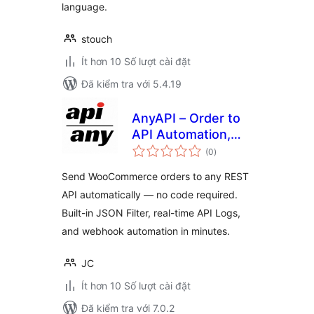
language.
stouch
Ít hơn 10 Số lượt cài đặt
Đã kiểm tra với 5.4.19
AnyAPI – Order to
API Automation,
tổng
Webhooks & No-
(0
)
đánh
giá
Code REST API
Send WooCommerce orders to any REST
Integration for
API automatically — no code required.
WooCommerce
Built-in JSON Filter, real-time API Logs,
and webhook automation in minutes.
JC
Ít hơn 10 Số lượt cài đặt
Đã kiểm tra với 7.0.2