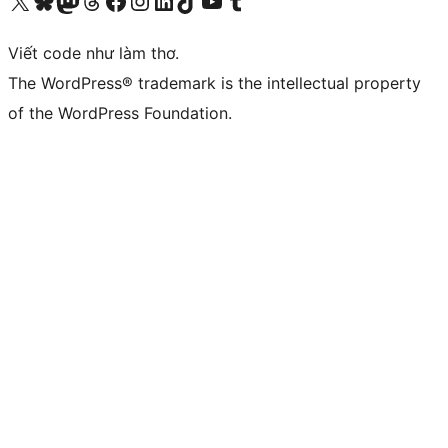
Truy cập tài khoản X (trước đây là Twitter) của chúng tôi
Visit our Bluesky account
Visit our Mastodon account
Visit our Threads account
Xem trang Facebook của chúng tôi
Truy cập tài khoản Instagram của chúng tôi
Truy cập tài khoản LinkedIn của chúng tôi
Visit our TikTok account
Truy cập kênh YouTube của chúng tôi
Visit our Tumblr account
Viết code như làm thơ.
The WordPress® trademark is the intellectual property
of the WordPress Foundation.