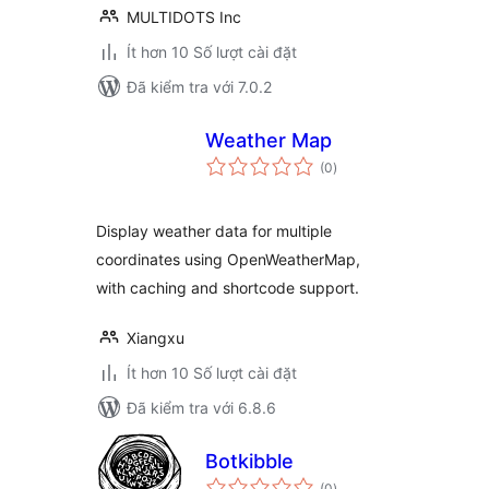
MULTIDOTS Inc
Ít hơn 10 Số lượt cài đặt
Đã kiểm tra với 7.0.2
Weather Map
tổng
(0
)
đánh
giá
Display weather data for multiple
coordinates using OpenWeatherMap,
with caching and shortcode support.
Xiangxu
Ít hơn 10 Số lượt cài đặt
Đã kiểm tra với 6.8.6
Botkibble
tổng
(0
)