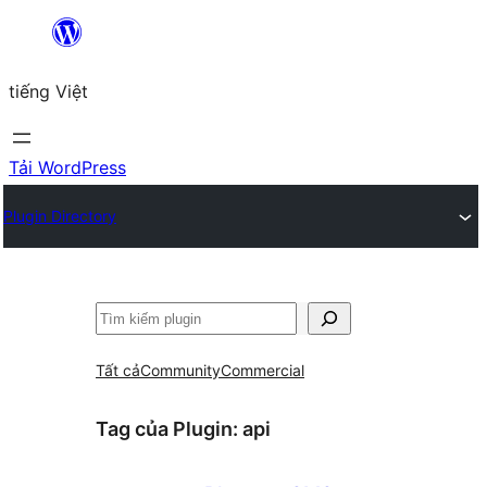
Chuyển
đến
tiếng Việt
phần
nội
dung
Tải WordPress
Plugin Directory
Tìm
kiếm
Tất cả
Community
Commercial
Tag của Plugin:
api