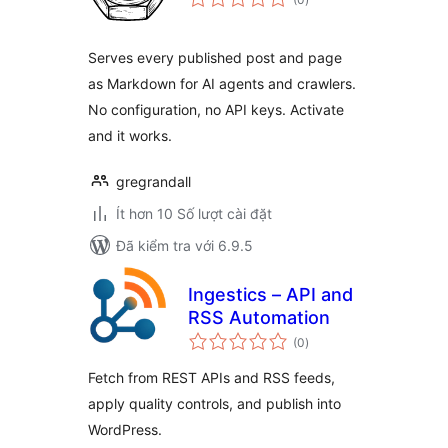
đánh
giá
Serves every published post and page
as Markdown for AI agents and crawlers.
No configuration, no API keys. Activate
and it works.
gregrandall
Ít hơn 10 Số lượt cài đặt
Đã kiểm tra với 6.9.5
Ingestics – API and
RSS Automation
tổng
(0
)
đánh
giá
Fetch from REST APIs and RSS feeds,
apply quality controls, and publish into
WordPress.