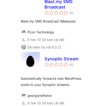
Blast.my SMS
Broadcast
tổng
(0
)
đánh
giá
Blast.my SMS Broadcast (Malaysia).
Ifcon Technology
Ít hơn 10 Số lượt cài đặt
Đã kiểm tra với 6.0.12
Synoptic Stream
tổng
(0
)
đánh
giá
Automatically forwards new WordPress
posts to your Synoptic streams.
georgiynefedov
Ít hơn 10 Số lượt cài đặt