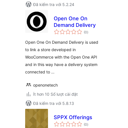
Đã kiểm tra với 5.2.24
Open One On
Demand Delivery
tổng
(0
)
đánh
giá
Open One On Demand Delivery is used
to link a store developed in
WooCommerce with the Open One API
and in this way have a delivery system
connected to …
openonetech
Ít hơn 10 Số lượt cài đặt
Đã kiểm tra với 5.8.13
SPPX Offerings
tổng
(0
)
đánh