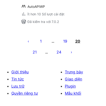
AutoAPIWP
Ít hơn 10 Số lượt cài đặt
Đã kiểm tra với 7.0.2
Phân
trang
1
19
20
…
bài
21
24
…
viết
Giới thiệu
Trưng bày
Tin tức
Giao diện
Lưu trữ
Plugin
Quyền riêng tư
Mẫu khối