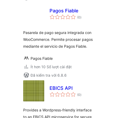
Pagos Fiable
tổng
(0
)
đánh
giá
Pasarela de pago segura integrada con
WooCommerce. Permite procesar pagos
mediante el servicio de Pagos Fiable.
Pagos Fiable
Ít hơn 10 Số lượt cài đặt
Đã kiểm tra với 6.8.6
EBICS API
tổng
(0
)
đánh
giá
Provides a Wordpress-friendly interface
to an EBICS API microservice for secure