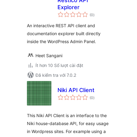
Restico API
Explorer
tổng
(0
)
đánh
giá
An interactive REST API client and
documentation explorer built directly
inside the WordPress Admin Panel.
Heet Sangani
Ít hơn 10 Số lượt cài đặt
Đã kiểm tra với 7.0.2
Niki API Client
tổng
(0
)
đánh
giá
This Niki API Client is an interface to the
Niki house-database API, for easy usage
in Wordpress sites. For example using a