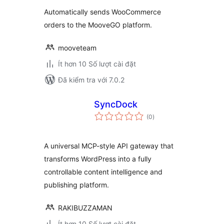
giá
Automatically sends WooCommerce
orders to the MooveGO platform.
mooveteam
Ít hơn 10 Số lượt cài đặt
Đã kiểm tra với 7.0.2
SyncDock
tổng
(0
)
đánh
giá
A universal MCP-style API gateway that
transforms WordPress into a fully
controllable content intelligence and
publishing platform.
RAKIBUZZAMAN
Ít hơn 10 Số lượt cài đặt