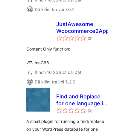
Đã kiểm tra với 7.0.2
JustAwesome
Woocommerce2App
tổng
(0
)
đánh
giá
Content Only function:
maG66
Ít hơn 10 Số lượt cài đặt
Đã kiểm tra với 5.2.0
Find and Replace
for one language in
tổng
WPML
(0
)
đánh
giá
A small plugin for running a find/replace
on your WordPress database for one