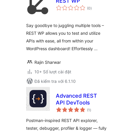
REST WP
tổng
(0
)
đánh
giá
Say goodbye to juggling multiple tools –
REST WP allows you to test and utilize
APIs with ease, all from within your
WordPress dashboard! Effortlessly …
Rajin Sharwar
10+ Số lượt cài đặt
Đã kiểm tra với 6.1.10
Advanced REST
API DevTools
tổng
(1
)
đánh
giá
Postman-inspired REST API explorer,
tester, debugger, profiler & logger — fully