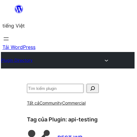
Chuyển
đến
tiếng Việt
phần
nội
dung
Tải WordPress
Plugin Directory
Tìm
kiếm
Tất cả
Community
Commercial
Tag của Plugin:
api-testing