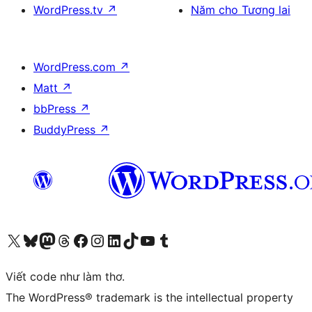
WordPress.tv
↗
Năm cho Tương lai
WordPress.com
↗
Matt
↗
bbPress
↗
BuddyPress
↗
Truy cập tài khoản X (trước đây là Twitter) của chúng tôi
Visit our Bluesky account
Visit our Mastodon account
Visit our Threads account
Xem trang Facebook của chúng tôi
Truy cập tài khoản Instagram của chúng tôi
Truy cập tài khoản LinkedIn của chúng tôi
Visit our TikTok account
Truy cập kênh YouTube của chúng tôi
Visit our Tumblr account
Viết code như làm thơ.
The WordPress® trademark is the intellectual property