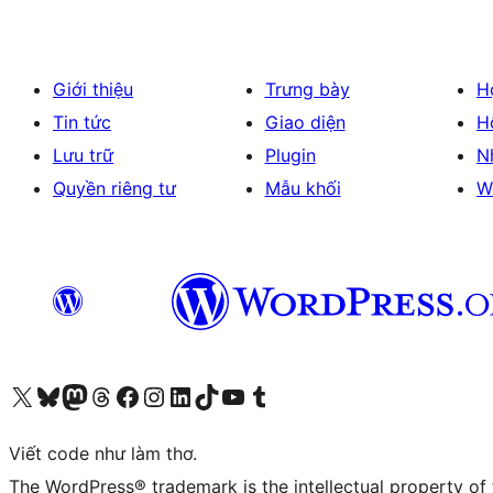
Giới thiệu
Trưng bày
H
Tin tức
Giao diện
H
Lưu trữ
Plugin
N
Quyền riêng tư
Mẫu khối
W
Truy cập tài khoản X (trước đây là Twitter) của chúng tôi
Visit our Bluesky account
Visit our Mastodon account
Visit our Threads account
Xem trang Facebook của chúng tôi
Truy cập tài khoản Instagram của chúng tôi
Truy cập tài khoản LinkedIn của chúng tôi
Visit our TikTok account
Truy cập kênh YouTube của chúng tôi
Visit our Tumblr account
Viết code như làm thơ.
The WordPress® trademark is the intellectual property of