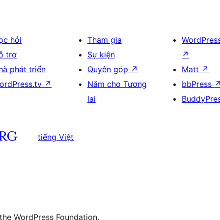
ọc hỏi
Tham gia
WordPres
ỗ trợ
Sự kiện
↗
hà phát triển
Quyên góp
↗
Matt
↗
ordPress.tv
↗
Năm cho Tương
bbPress
lai
BuddyPre
tiếng Việt
 the WordPress Foundation.