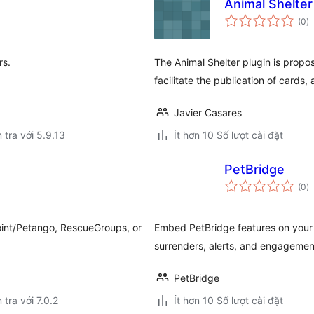
Animal Shelter
t
(0
)
đ
gi
rs.
The Animal Shelter plugin is propo
facilitate the publication of cards
Javier Casares
 tra với 5.9.13
Ít hơn 10 Số lượt cài đặt
PetBridge
t
(0
)
đ
gi
oint/Petango, RescueGroups, or
Embed PetBridge features on your 
surrenders, alerts, and engagemen
PetBridge
 tra với 7.0.2
Ít hơn 10 Số lượt cài đặt