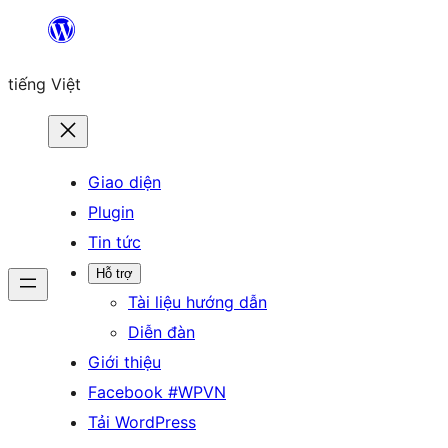
Chuyển
đến
tiếng Việt
phần
nội
dung
Giao diện
Plugin
Tin tức
Hỗ trợ
Tài liệu hướng dẫn
Diễn đàn
Giới thiệu
Facebook #WPVN
Tải WordPress