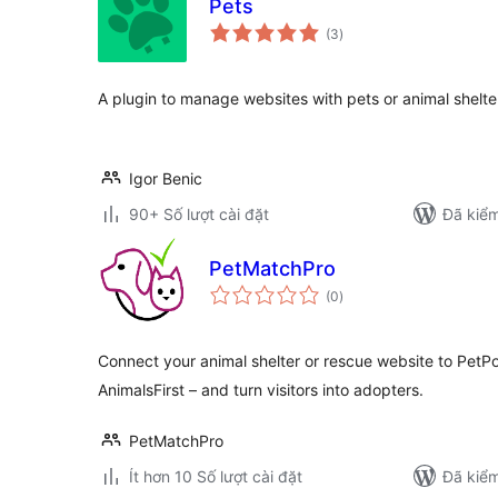
Pets
tổng
(3
)
đánh
giá
A plugin to manage websites with pets or animal shelte
Igor Benic
90+ Số lượt cài đặt
Đã kiểm
PetMatchPro
tổng
(0
)
đánh
giá
Connect your animal shelter or rescue website to PetP
AnimalsFirst – and turn visitors into adopters.
PetMatchPro
Ít hơn 10 Số lượt cài đặt
Đã kiểm