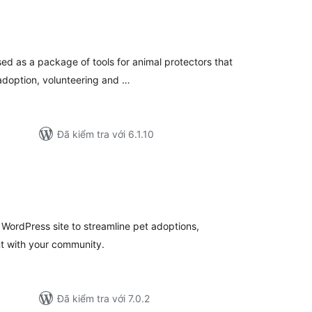
ổng
ánh
á
sed as a package of tools for animal protectors that
, adoption, volunteering and …
Đã kiểm tra với 6.1.10
ổng
ánh
á
WordPress site to streamline pet adoptions,
t with your community.
Đã kiểm tra với 7.0.2