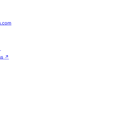
s.com
↗
ss
↗