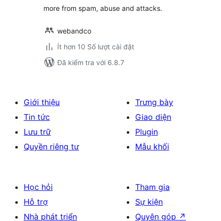
more from spam, abuse and attacks.
webandco
Ít hơn 10 Số lượt cài đặt
Đã kiểm tra với 6.8.7
Giới thiệu
Trưng bày
Tin tức
Giao diện
Lưu trữ
Plugin
Quyền riêng tư
Mẫu khối
Học hỏi
Tham gia
Hỗ trợ
Sự kiện
Nhà phát triển
Quyên góp
↗