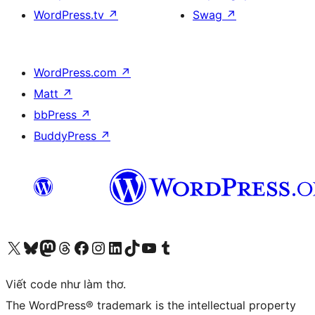
WordPress.tv
↗
Swag
↗
WordPress.com
↗
Matt
↗
bbPress
↗
BuddyPress
↗
Truy cập tài khoản X (trước đây là Twitter) của chúng tôi
Visit our Bluesky account
Visit our Mastodon account
Visit our Threads account
Xem trang Facebook của chúng tôi
Truy cập tài khoản Instagram của chúng tôi
Truy cập tài khoản LinkedIn của chúng tôi
Visit our TikTok account
Truy cập kênh YouTube của chúng tôi
Visit our Tumblr account
Viết code như làm thơ.
The WordPress® trademark is the intellectual property