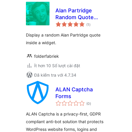
Alan Partridge
Random Quote
tổng
Widget
(1
)
đánh
giá
Display a random Alan Partridge quote
inside a widget.
folderfabriek
Ít hơn 10 Số lượt cài đặt
Đã kiểm tra với 4.7.34
ALAN Captcha
Forms
tổng
(0
)
đánh
giá
ALAN Captcha is a privacy-first, GDPR
compliant anti-bot solution that protects
WordPress website forms, logins and