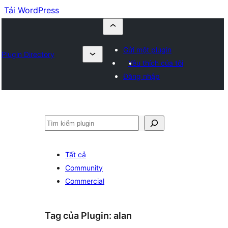
Tải WordPress
Gửi một plugin
Plugin Directory
Yêu thích của tôi
Đăng nhập
Tìm
kiếm
Tất cả
Community
Commercial
Tag của Plugin:
alan