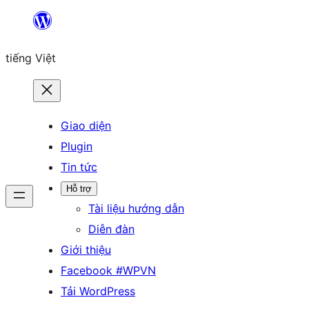
Chuyển
đến
tiếng Việt
phần
nội
dung
Giao diện
Plugin
Tin tức
Hỗ trợ
Tài liệu hướng dẫn
Diễn đàn
Giới thiệu
Facebook #WPVN
Tải WordPress