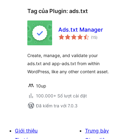
Tag của Plugin:
ads.txt
Ads.txt Manager
tổng
(15
)
đánh
giá
Create, manage, and validate your
ads.txt and app-ads.txt from within
WordPress, like any other content asset.
10up
100.000+ Số lượt cài đặt
Đã kiểm tra với 7.0.3
Giới thiệu
Trưng bày