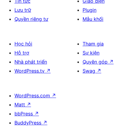
Tin tức
Giao diện
Lưu trữ
Plugin
Quyền riêng tư
Mẫu khối
Học hỏi
Tham gia
Hỗ trợ
Sự kiện
Nhà phát triển
Quyên góp
↗
WordPress.tv
↗
Swag
↗
WordPress.com
↗
Matt
↗
bbPress
↗
BuddyPress
↗