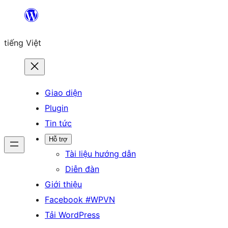
Chuyển
đến
tiếng Việt
phần
nội
dung
Giao diện
Plugin
Tin tức
Hỗ trợ
Tài liệu hướng dẫn
Diễn đàn
Giới thiệu
Facebook #WPVN
Tải WordPress