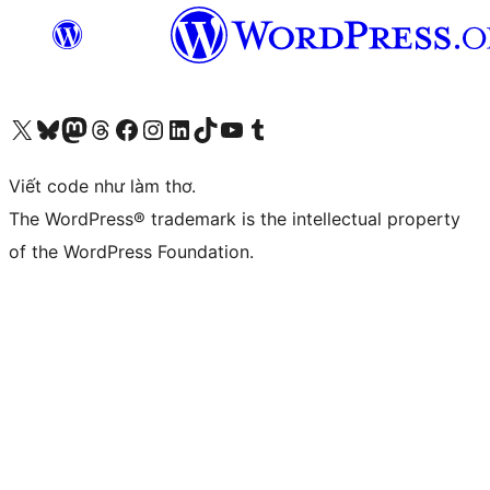
Truy cập tài khoản X (trước đây là Twitter) của chúng tôi
Visit our Bluesky account
Visit our Mastodon account
Visit our Threads account
Xem trang Facebook của chúng tôi
Truy cập tài khoản Instagram của chúng tôi
Truy cập tài khoản LinkedIn của chúng tôi
Visit our TikTok account
Truy cập kênh YouTube của chúng tôi
Visit our Tumblr account
Viết code như làm thơ.
The WordPress® trademark is the intellectual property
of the WordPress Foundation.