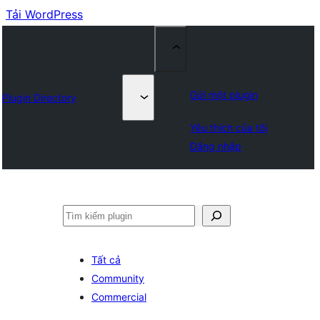
Tải WordPress
Gửi một plugin
Plugin Directory
Yêu thích của tôi
Đăng nhập
Tìm
kiếm
Tất cả
Community
Commercial