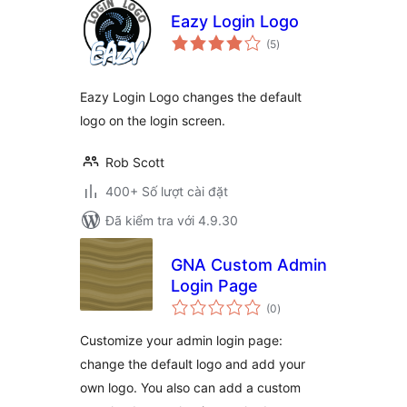
Eazy Login Logo
tổng
(5
)
đánh
giá
Eazy Login Logo changes the default
logo on the login screen.
Rob Scott
400+ Số lượt cài đặt
Đã kiểm tra với 4.9.30
GNA Custom Admin
Login Page
tổng
(0
)
đánh
giá
Customize your admin login page:
change the default logo and add your
own logo. You also can add a custom