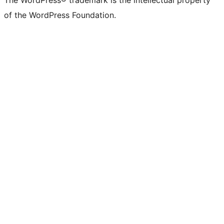
The WordPress® trademark is the intellectual property
of the WordPress Foundation.