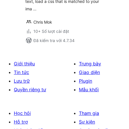
text, load a css that is matched to your
ima …
Chris Mok
10+ Số lượt cài đặt
Đã kiểm tra với 4.7.34
Giới thiệu
Trưng bày
Tin tức
Giao diện
Lưu trữ
Plugin
Quyền riêng tư
Mẫu khối
Học hỏi
Tham gia
Hỗ trợ
Sự kiện