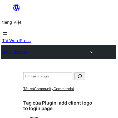
Chuyển
đến
tiếng Việt
phần
nội
dung
Tải WordPress
Plugin Directory
Tìm
kiếm
Tất cả
Community
Commercial
Tag của Plugin:
add client logo
to login page