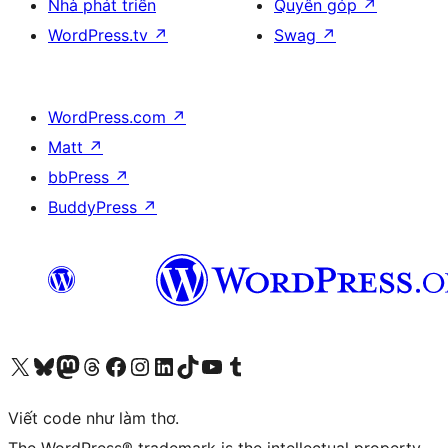
Nhà phát triển
Quyên góp
↗
WordPress.tv
↗
Swag
↗
WordPress.com
↗
Matt
↗
bbPress
↗
BuddyPress
↗
Truy cập tài khoản X (trước đây là Twitter) của chúng tôi
Visit our Bluesky account
Visit our Mastodon account
Visit our Threads account
Xem trang Facebook của chúng tôi
Truy cập tài khoản Instagram của chúng tôi
Truy cập tài khoản LinkedIn của chúng tôi
Visit our TikTok account
Truy cập kênh YouTube của chúng tôi
Visit our Tumblr account
Viết code như làm thơ.