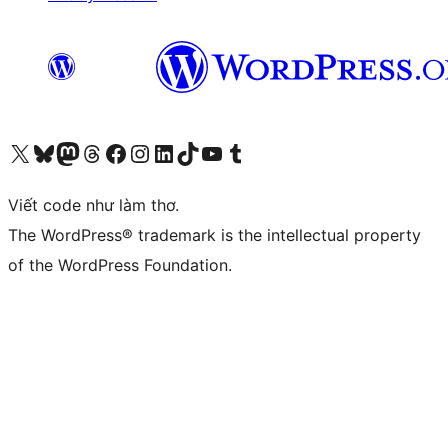
Truy cập tài khoản X (trước đây là Twitter) của chúng tôi
Visit our Bluesky account
Visit our Mastodon account
Visit our Threads account
Xem trang Facebook của chúng tôi
Truy cập tài khoản Instagram của chúng tôi
Truy cập tài khoản LinkedIn của chúng tôi
Visit our TikTok account
Truy cập kênh YouTube của chúng tôi
Visit our Tumblr account
Viết code như làm thơ.
The WordPress® trademark is the intellectual property
of the WordPress Foundation.