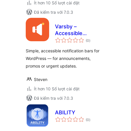
Ít hơn 10 Số lượt cài đặt
Đã kiểm tra với 7.0.3
Varsby –
Accessible
tổng
Notification &
(0
)
đánh
giá
Announcement Bar
Simple, accessible notification bars for
WordPress — for announcements,
promos or urgent updates.
Steven
Ít hơn 10 Số lượt cài đặt
Đã kiểm tra với 7.0.3
ABILITY
tổng
(0
)
đánh
giá