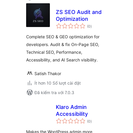
ZS SEO Audit and
Optimization
tổng
(0
)
đánh
giá
Complete SEO & GEO optimization for
developers. Audit & fix On-Page SEO,
Technical SEO, Performance,
Accessibility, and AI Search visibility.
Satish Thakor
Ít hơn 10 Số lượt cài đặt
Đã kiểm tra với 7.0.3
Klaro Admin
Accessibility
tổng
(0
)
đánh
giá
Makes the WordPress admin more