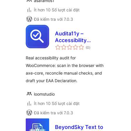
asafamos1
Ít hơn 10 Số lượt cài đặt
Đã kiểm tra với 7.0.3
Audita11y –
Accessibility
tổng
Auditor for
(0
)
đánh
giá
WooCommerce
Real accessibility audit for
WooCommerce: scan in the browser with
axe-core, reconcile manual checks, and
draft your EAA Declaration.
loomstudio
Ít hơn 10 Số lượt cài đặt
Đã kiểm tra với 7.0.3
BeyondSky Text to