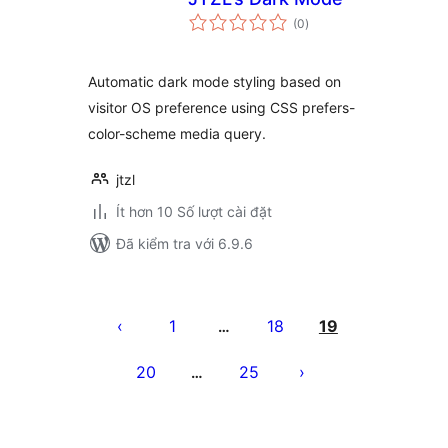
tổng
(0
)
đánh
giá
Automatic dark mode styling based on
visitor OS preference using CSS prefers-
color-scheme media query.
jtzl
Ít hơn 10 Số lượt cài đặt
Đã kiểm tra với 6.9.6
Phân
trang
1
18
19
…
bài
20
25
…
viết