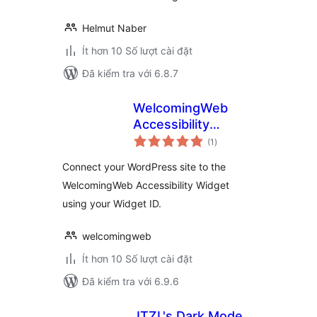
Helmut Naber
Ít hơn 10 Số lượt cài đặt
Đã kiểm tra với 6.8.7
WelcomingWeb
Accessibility
tổng
Widget
(1
)
đánh
giá
Connect your WordPress site to the
WelcomingWeb Accessibility Widget
using your Widget ID.
welcomingweb
Ít hơn 10 Số lượt cài đặt
Đã kiểm tra với 6.9.6
JTZL's Dark Mode