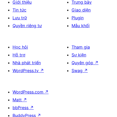
Giới thiệu
Trưng bày
Tin tức
Giao diện
Lưu trữ
Plugin
Quyền riêng tư
Mẫu khối
Học hỏi
Tham gia
Hỗ trợ
Sự kiện
Nhà phát triển
Quyên góp
↗
WordPress.tv
↗
Swag
↗
WordPress.com
↗
Matt
↗
bbPress
↗
BuddyPress
↗