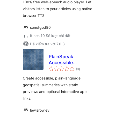
100% free web-speech audio player. Let
visitors listen to your articles using native
browser TTS.
sonofgod80
Ít hơn 10 Số lượt cài đặt
Đã kiểm tra với 7.0.3
PlainSpeak
Accessible
tổng
Geospatial
(0
)
đánh
giá
Companion
Create accessible, plain-language
geospatial summaries with static
previews and optional interactive app
links.
lewisrowley