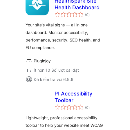
HealthSpark Site
Health Dashboard
tổng
(0
)
đánh
giá
Your site's vital signs — all in one
dashboard. Monitor accessibility,
performance, security, SEO health, and
EU compliance.
Pluginjoy
Ít hơn 10 Số lượt cài đặt
Đã kiểm tra với 6.9.6
PI Accessibility
Toolbar
tổng
(0
)
đánh
giá
Lightweight, professional accessibility
toolbar to help your website meet WCAG