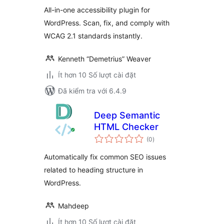
All-in-one accessibility plugin for
WordPress. Scan, fix, and comply with
WCAG 2.1 standards instantly.
Kenneth “Demetrius” Weaver
Ít hơn 10 Số lượt cài đặt
Đã kiểm tra với 6.4.9
Deep Semantic
HTML Checker
tổng
(0
)
đánh
giá
Automatically fix common SEO issues
related to heading structure in
WordPress.
Mahdeep
Ít hơn 10 Số lượt cài đặt