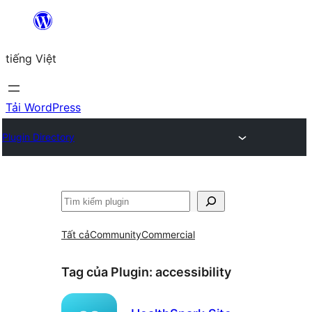
Chuyển
đến
tiếng Việt
phần
nội
dung
Tải WordPress
Plugin Directory
Tìm
kiếm
Tất cả
Community
Commercial
Tag của Plugin:
accessibility