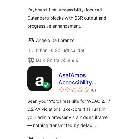
Keyboard-first, accessibility-focused
Gutenberg blocks with SSR output and
progressive enhancement.
Angelo De Lorenzo
Ít hơn 10 Số lượt cài đặt
Đã kiểm tra với 6.9.6
AsafAmos
Accessibility
tổng
Scanner
(0
)
đánh
giá
Scan your WordPress site for WCAG 2.1 /
2.2 AA violations. axe-core 4.11 runs in
your admin browser via a hidden iframe
— nothing transmitted by defau …