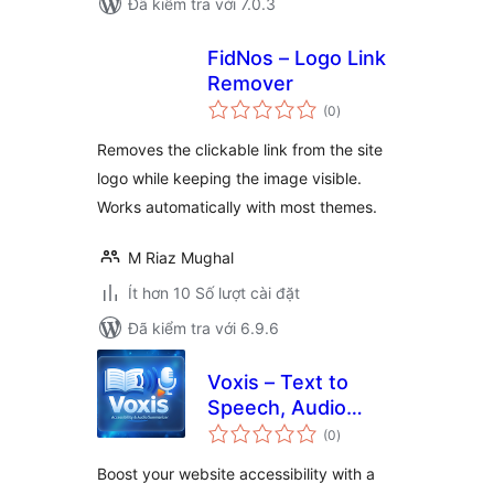
Đã kiểm tra với 7.0.3
FidNos – Logo Link
Remover
tổng
(0
)
đánh
giá
Removes the clickable link from the site
logo while keeping the image visible.
Works automatically with most themes.
M Riaz Mughal
Ít hơn 10 Số lượt cài đặt
Đã kiểm tra với 6.9.6
Voxis – Text to
Speech, Audio
tổng
Reader & Voice
(0
)
đánh
giá
Synthesizer
Boost your website accessibility with a