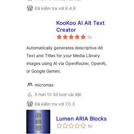
Đã kiểm tra với 6.4.9
KooKoo AI Alt Text
Creator
tổng
(1
)
đánh
giá
Automatically generates descriptive Alt
Text and Titles for your Media Library
images using AI via OpenRouter, OpenAI,
or Google Gemini.
micromax
Ít hơn 10 Số lượt cài đặt
Đã kiểm tra với 7.0.3
Lumen ARIA Blocks
tổng
(0
)
đánh
giá