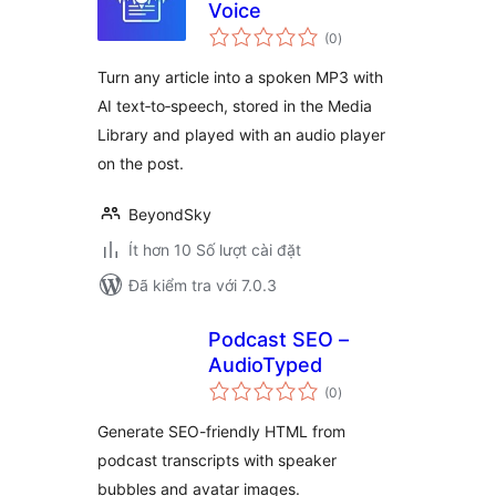
Voice
tổng
(0
)
đánh
giá
Turn any article into a spoken MP3 with
AI text‑to‑speech, stored in the Media
Library and played with an audio player
on the post.
BeyondSky
Ít hơn 10 Số lượt cài đặt
Đã kiểm tra với 7.0.3
Podcast SEO –
AudioTyped
tổng
(0
)
đánh
giá
Generate SEO-friendly HTML from
podcast transcripts with speaker
bubbles and avatar images.