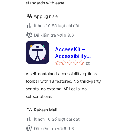
standards with ease.
wppluginisle
Ít hơn 10 Số lượt cài đặt
Đã kiểm tra với 6.9.6
AccessKit –
Accessibility
tổng
Options Toolbar
(0
)
đánh
giá
A self-contained accessibility options
toolbar with 13 features. No third-party
scripts, no external API calls, no
subscriptions.
Rakesh Mali
Ít hơn 10 Số lượt cài đặt
Đã kiểm tra với 6.9.6