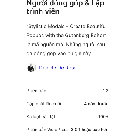
Người đóng góp & Lập
trình viên
“Stylistic Modals – Create Beautiful
Popups with the Gutenberg Editor”
là mã nguồn mở. Những người sau
đã đóng góp vào plugin này.
Những
Daniele De Rosa
người
đóng
Meta
Phiên bản
1.2
góp
Cập nhật lần cuối
4 năm
trước
Số lượt cài đặt
100+
Phiên bản WordPress
3.0.1 hoặc cao hơn