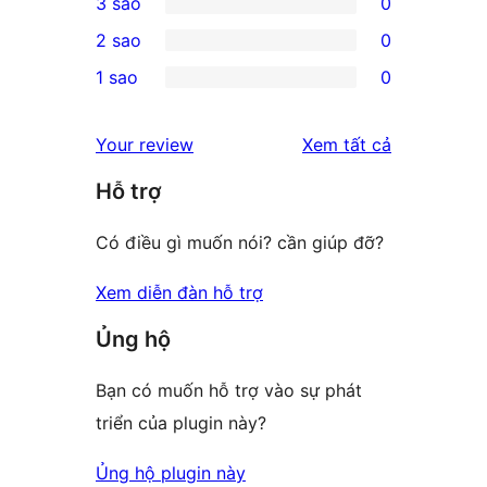
3 sao
0
star
4-
0
2 sao
0
reviews
star
3-
0
1 sao
0
reviews
star
2-
0
reviews
star
1-
đánh
Your review
Xem tất cả
reviews
star
giá
Hỗ trợ
reviews
Có điều gì muốn nói? cần giúp đỡ?
Xem diễn đàn hỗ trợ
Ủng hộ
Bạn có muốn hỗ trợ vào sự phát
triển của plugin này?
Ủng hộ plugin này