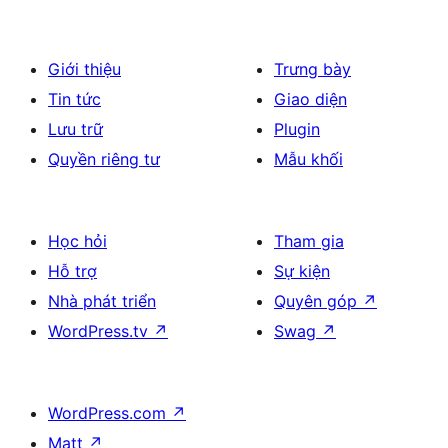
Giới thiệu
Trưng bày
Tin tức
Giao diện
Lưu trữ
Plugin
Quyền riêng tư
Mẫu khối
Học hỏi
Tham gia
Hỗ trợ
Sự kiện
Nhà phát triển
Quyên góp
↗
WordPress.tv
↗
Swag
↗
WordPress.com
↗
Matt
↗