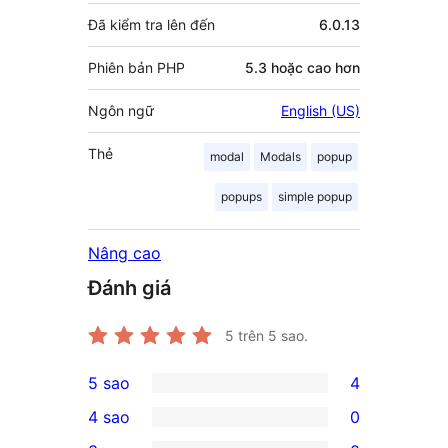
Đã kiểm tra lên đến
6.0.13
Phiên bản PHP
5.3 hoặc cao hơn
Ngôn ngữ
English (US)
Thẻ
modal
Modals
popup
popups
simple popup
Nâng cao
Đánh giá
5
trên 5 sao.
5 sao
4
4
4 sao
0
5-
0