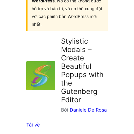
WordPress
. Nó có thể không được
hỗ trợ và bảo trì, và có thể xung đột
với các phiên bản WordPress mới
nhất.
Stylistic
Modals –
Create
Beautiful
Popups with
the
Gutenberg
Editor
Bởi
Daniele De Rosa
Tải về