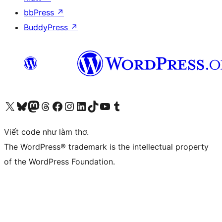
bbPress
↗
BuddyPress
↗
Truy cập tài khoản X (trước đây là Twitter) của chúng tôi
Visit our Bluesky account
Visit our Mastodon account
Visit our Threads account
Xem trang Facebook của chúng tôi
Truy cập tài khoản Instagram của chúng tôi
Truy cập tài khoản LinkedIn của chúng tôi
Visit our TikTok account
Truy cập kênh YouTube của chúng tôi
Visit our Tumblr account
Viết code như làm thơ.
The WordPress® trademark is the intellectual property
of the WordPress Foundation.