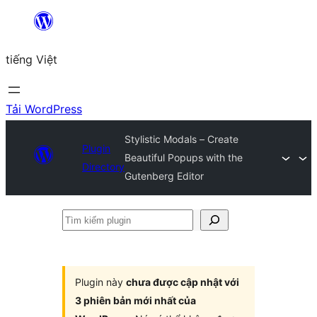
Chuyển
đến
tiếng Việt
phần
nội
dung
Tải WordPress
Stylistic Modals – Create
Plugin
Beautiful Popups with the
Directory
Gutenberg Editor
Tìm
kiếm
plugin
Plugin này
chưa được cập nhật với
3 phiên bản mới nhất của