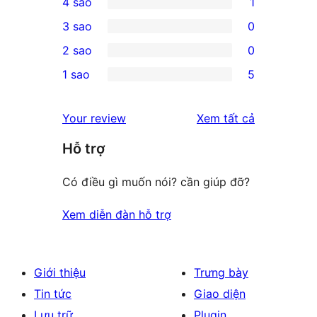
4 sao
1
5-
1
3 sao
0
star
4-
0
2 sao
0
reviews
star
3-
0
1 sao
5
review
star
2-
5
reviews
star
1-
đánh
Your review
Xem tất cả
reviews
star
giá
Hỗ trợ
reviews
Có điều gì muốn nói? cần giúp đỡ?
Xem diễn đàn hỗ trợ
Giới thiệu
Trưng bày
Tin tức
Giao diện
Lưu trữ
Plugin