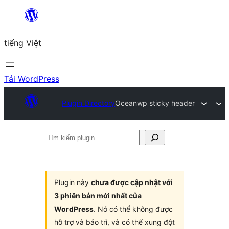
Chuyển
đến
tiếng Việt
phần
nội
dung
Tải WordPress
Plugin Directory
Oceanwp sticky header
Tìm
kiếm
plugin
Plugin này
chưa được cập nhật với
3 phiên bản mới nhất của
WordPress
. Nó có thể không được
hỗ trợ và bảo trì, và có thể xung đột