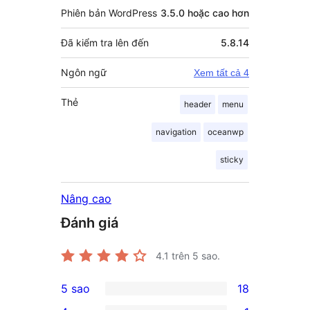
Phiên bản WordPress
3.5.0 hoặc cao hơn
Đã kiểm tra lên đến
5.8.14
Ngôn ngữ
Xem tất cả 4
Thẻ
header
menu
navigation
oceanwp
sticky
Nâng cao
Đánh giá
4.1
trên 5 sao.
5 sao
18
18