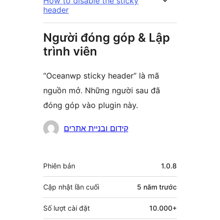
How to disable the sticky
header
Người đóng góp & Lập
trình viên
“Oceanwp sticky header” là mã
nguồn mở. Những người sau đã
đóng góp vào plugin này.
Những
קידום ובניית אתרים
người
đóng
Meta
Phiên bản
1.0.8
góp
Cập nhật lần cuối
5 năm
trước
Số lượt cài đặt
10.000+