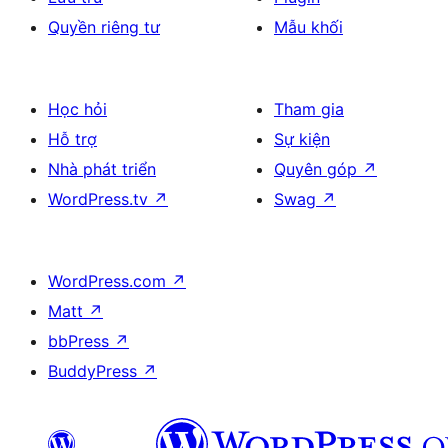
Quyền riêng tư
Mẫu khối
Học hỏi
Tham gia
Hỗ trợ
Sự kiện
Nhà phát triển
Quyên góp
↗
WordPress.tv
↗
Swag
↗
WordPress.com
↗
Matt
↗
bbPress
↗
BuddyPress
↗