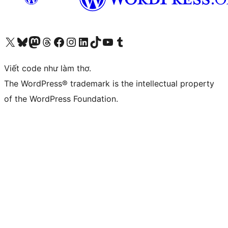
Truy cập tài khoản X (trước đây là Twitter) của chúng tôi
Visit our Bluesky account
Visit our Mastodon account
Visit our Threads account
Xem trang Facebook của chúng tôi
Truy cập tài khoản Instagram của chúng tôi
Truy cập tài khoản LinkedIn của chúng tôi
Visit our TikTok account
Truy cập kênh YouTube của chúng tôi
Visit our Tumblr account
Viết code như làm thơ.
The WordPress® trademark is the intellectual property
of the WordPress Foundation.