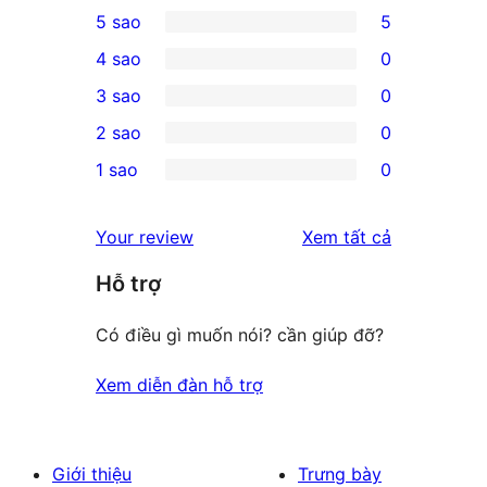
5 sao
5
5
4 sao
0
5-
0
3 sao
0
star
4-
0
2 sao
0
reviews
star
3-
0
1 sao
0
reviews
star
2-
0
reviews
star
1-
đánh
Your review
Xem tất cả
reviews
star
giá
Hỗ trợ
reviews
Có điều gì muốn nói? cần giúp đỡ?
Xem diễn đàn hỗ trợ
Giới thiệu
Trưng bày