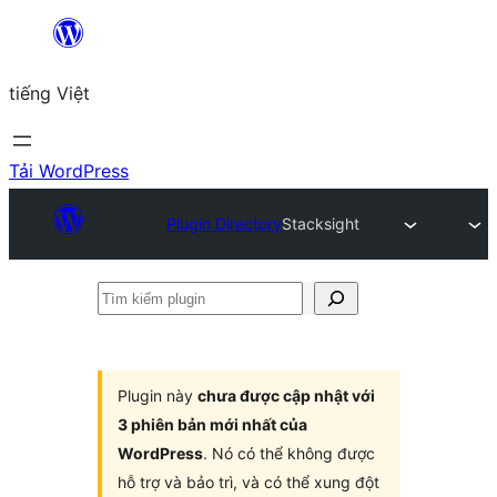
Chuyển
đến
tiếng Việt
phần
nội
dung
Tải WordPress
Plugin Directory
Stacksight
Tìm
kiếm
plugin
Plugin này
chưa được cập nhật với
3 phiên bản mới nhất của
WordPress
. Nó có thể không được
hỗ trợ và bảo trì, và có thể xung đột