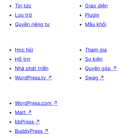
Tin tức
Giao diện
Lưu trữ
Plugin
Quyền riêng tư
Mẫu khối
Học hỏi
Tham gia
Hỗ trợ
Sự kiện
Nhà phát triển
Quyên góp
↗
WordPress.tv
↗
Swag
↗
WordPress.com
↗
Matt
↗
bbPress
↗
BuddyPress
↗