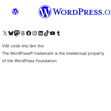
Truy cập tài khoản X (trước đây là Twitter) của chúng tôi
Visit our Bluesky account
Visit our Mastodon account
Visit our Threads account
Xem trang Facebook của chúng tôi
Truy cập tài khoản Instagram của chúng tôi
Truy cập tài khoản LinkedIn của chúng tôi
Visit our TikTok account
Truy cập kênh YouTube của chúng tôi
Visit our Tumblr account
Viết code như làm thơ.
The WordPress® trademark is the intellectual property
of the WordPress Foundation.