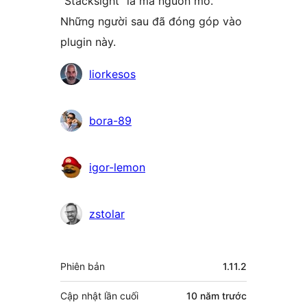
“Stacksight” là mã nguồn mở.
Những người sau đã đóng góp vào
plugin này.
Những
liorkesos
người
đóng
bora-89
góp
igor-lemon
zstolar
Meta
Phiên bản
1.11.2
Cập nhật lần cuối
10 năm
trước