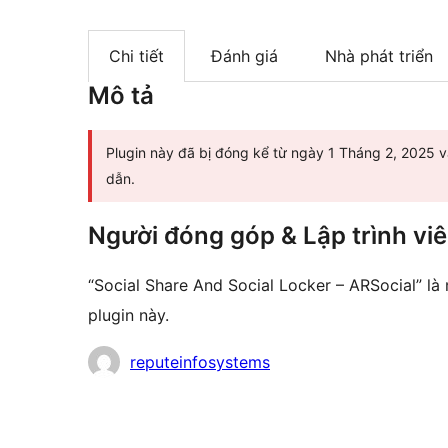
Chi tiết
Đánh giá
Nhà phát triển
Mô tả
Plugin này đã bị đóng kể từ ngày 1 Tháng 2, 2025 
dẫn.
Người đóng góp & Lập trình vi
“Social Share And Social Locker – ARSocial” 
plugin này.
Những
reputeinfosystems
người
đóng