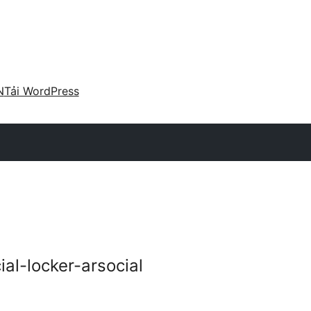
N
Tải WordPress
al-locker-arsocial