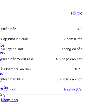
Hỗ trợ
Meta
Phiên bản
1.4.2
Cập nhật lần cuối
2 năm
trước
iới
Số lượt cài đặt
Không có sẵn
hiệu
in
Phiên bản WordPress
4.5 hoặc cao hơn
ức
Đã kiểm tra lên đến
6.7.5
ưu
Phiên bản PHP
5.6 hoặc cao hơn
rữ
uyền
Ngôn ngữ
English (US)
iêng
Nâng cao
ư