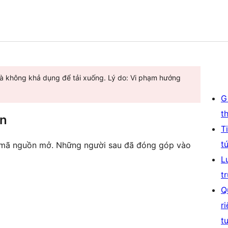
và không khả dụng để tải xuống. Lý do: Vi phạm hướng
G
t
ên
T
t
là mã nguồn mở. Những người sau đã đóng góp vào
L
t
Q
r
t