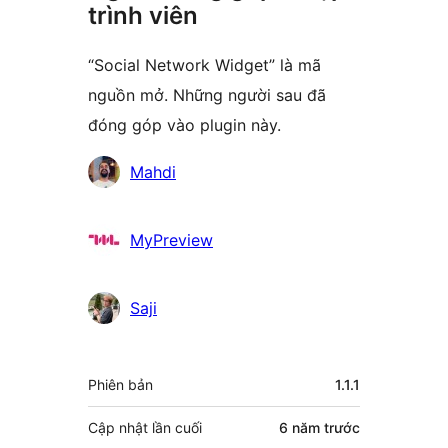
trình viên
“Social Network Widget” là mã
nguồn mở. Những người sau đã
đóng góp vào plugin này.
Những
Mahdi
người
đóng
MyPreview
góp
Saji
Meta
Phiên bản
1.1.1
Cập nhật lần cuối
6 năm
trước