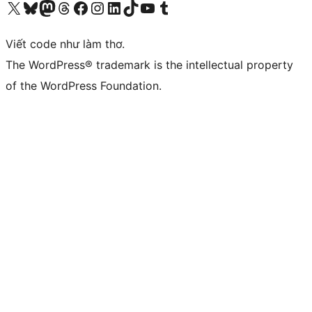
Truy cập tài khoản X (trước đây là Twitter) của chúng tôi
Visit our Bluesky account
Visit our Mastodon account
Visit our Threads account
Xem trang Facebook của chúng tôi
Truy cập tài khoản Instagram của chúng tôi
Truy cập tài khoản LinkedIn của chúng tôi
Visit our TikTok account
Truy cập kênh YouTube của chúng tôi
Visit our Tumblr account
Viết code như làm thơ.
The WordPress® trademark is the intellectual property
of the WordPress Foundation.