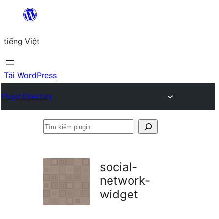
Chuyển
đến
tiếng Việt
phần
nội
dung
Tải WordPress
Plugin Directory
Tìm
kiếm
plugin
social-
network-
widget