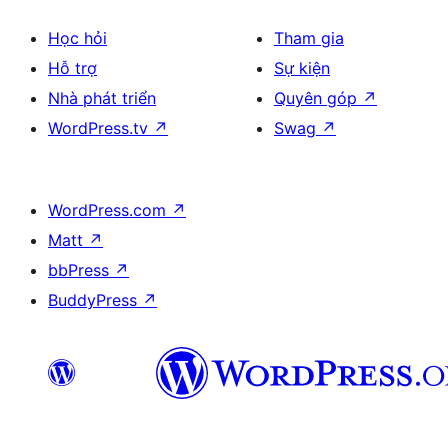
Học hỏi
Tham gia
Hỗ trợ
Sự kiện
Nhà phát triển
Quyên góp
↗
WordPress.tv
↗
Swag
↗
WordPress.com
↗
Matt
↗
bbPress
↗
BuddyPress
↗