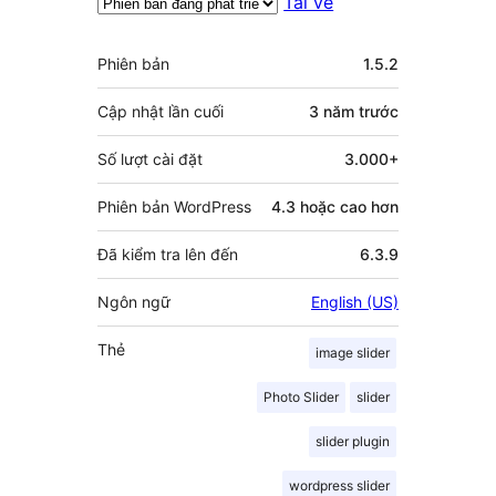
Tải về
Meta
Phiên bản
1.5.2
Cập nhật lần cuối
3 năm
trước
Số lượt cài đặt
3.000+
Phiên bản WordPress
4.3 hoặc cao hơn
Đã kiểm tra lên đến
6.3.9
Ngôn ngữ
English (US)
Thẻ
image slider
Photo Slider
slider
slider plugin
wordpress slider