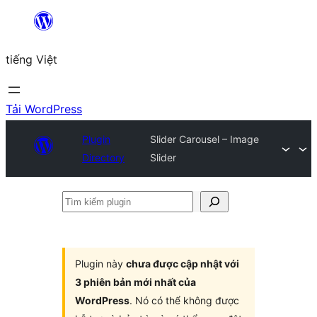
Chuyển
đến
tiếng Việt
phần
nội
dung
Tải WordPress
Plugin
Slider Carousel – Image
Directory
Slider
Tìm
kiếm
plugin
Plugin này
chưa được cập nhật với
3 phiên bản mới nhất của
WordPress
. Nó có thể không được