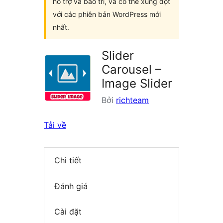
hỗ trợ và bảo trì, và có thể xung đột
với các phiên bản WordPress mới
nhất.
Slider
Carousel –
Image Slider
Bởi
richteam
Tải về
Chi tiết
Đánh giá
Cài đặt