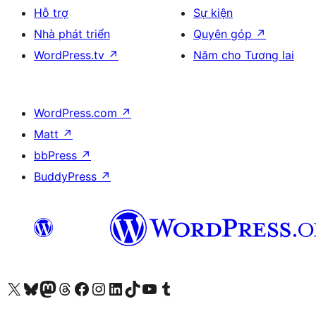
Hỗ trợ
Sự kiện
Nhà phát triển
Quyên góp
↗
WordPress.tv
↗
Năm cho Tương lai
WordPress.com
↗
Matt
↗
bbPress
↗
BuddyPress
↗
Truy cập tài khoản X (trước đây là Twitter) của chúng tôi
Visit our Bluesky account
Visit our Mastodon account
Visit our Threads account
Xem trang Facebook của chúng tôi
Truy cập tài khoản Instagram của chúng tôi
Truy cập tài khoản LinkedIn của chúng tôi
Visit our TikTok account
Truy cập kênh YouTube của chúng tôi
Visit our Tumblr account