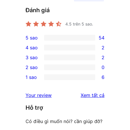
Đánh giá
4.5
trên 5 sao.
5 sao
54
54
4 sao
2
5-
2
3 sao
2
star
4-
2
2 sao
0
reviews
star
3-
0
1 sao
6
reviews
star
2-
6
reviews
star
1-
đánh
Your review
Xem tất cả
reviews
star
giá
Hỗ trợ
reviews
Có điều gì muốn nói? cần giúp đỡ?