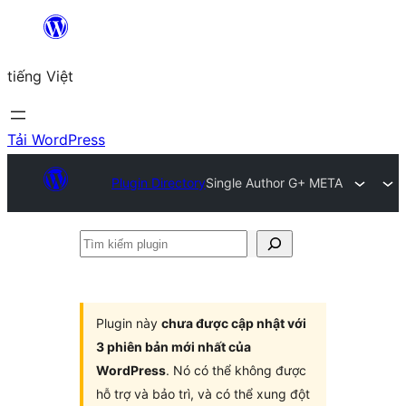
Chuyển
đến
tiếng Việt
phần
nội
dung
Tải WordPress
Plugin Directory
Single Author G+ META
Tìm
kiếm
plugin
Plugin này
chưa được cập nhật với
3 phiên bản mới nhất của
WordPress
. Nó có thể không được
hỗ trợ và bảo trì, và có thể xung đột