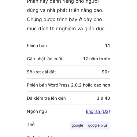
Phần này dành riêng cho người
dùng và nhà phát triển nâng cao.
Chúng được trình bày ở đây cho
mục đích thử nghiệm và giáo dục.
Meta
Phiên bản
1.1
Cập nhật lần cuối
12 năm
trước
Số lượt cài đặt
90+
Phiên bản WordPress
2.0.2 hoặc cao hơn
Đã kiểm tra lên đến
3.9.40
Ngôn ngữ
English (US)
Thẻ
google
google plus