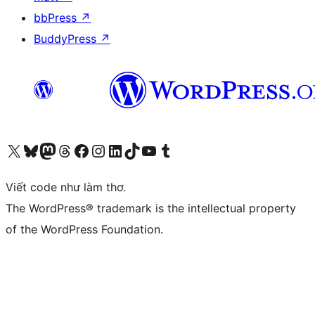
bbPress
↗
BuddyPress
↗
Truy cập tài khoản X (trước đây là Twitter) của chúng tôi
Visit our Bluesky account
Visit our Mastodon account
Visit our Threads account
Xem trang Facebook của chúng tôi
Truy cập tài khoản Instagram của chúng tôi
Truy cập tài khoản LinkedIn của chúng tôi
Visit our TikTok account
Truy cập kênh YouTube của chúng tôi
Visit our Tumblr account
Viết code như làm thơ.
The WordPress® trademark is the intellectual property
of the WordPress Foundation.