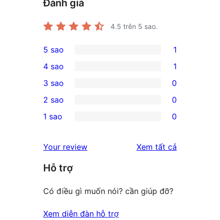
Đánh giá
4.5
trên 5 sao.
5 sao
1
1
4 sao
1
5-
1
3 sao
0
star
4-
0
2 sao
0
review
star
3-
0
1 sao
0
review
star
2-
0
reviews
star
1-
đánh
Your review
Xem tất cả
reviews
star
giá
Hỗ trợ
reviews
Có điều gì muốn nói? cần giúp đỡ?
Xem diễn đàn hỗ trợ