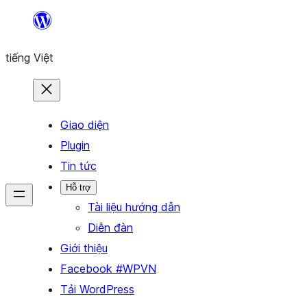
Chuyển
đến
tiếng Việt
phần
nội
dung
Giao diện
Plugin
Tin tức
Hỗ trợ
Tài liệu hướng dẫn
Diễn đàn
Giới thiệu
Facebook #WPVN
Tải WordPress