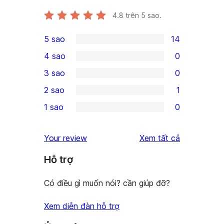
4.8
trên 5 sao.
5 sao
14
14
4 sao
0
5-
0
3 sao
0
star
4-
0
2 sao
1
reviews
star
3-
1
1 sao
0
reviews
star
2-
0
reviews
star
1-
đánh
Your review
Xem tất cả
review
star
giá
Hỗ trợ
reviews
Có điều gì muốn nói? cần giúp đỡ?
Xem diễn đàn hỗ trợ