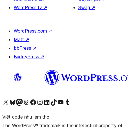
WordPress.tv
↗
Swag
↗
WordPress.com
↗
Matt
↗
bbPress
↗
BuddyPress
↗
Truy cập tài khoản X (trước đây là Twitter) của chúng tôi
Visit our Bluesky account
Visit our Mastodon account
Visit our Threads account
Xem trang Facebook của chúng tôi
Truy cập tài khoản Instagram của chúng tôi
Truy cập tài khoản LinkedIn của chúng tôi
Visit our TikTok account
Truy cập kênh YouTube của chúng tôi
Visit our Tumblr account
Viết code như làm thơ.
The WordPress® trademark is the intellectual property of