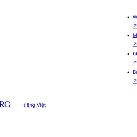
W
M
b
B
tiếng Việt