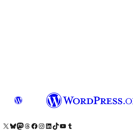
Truy cập tài khoản X (trước đây là Twitter) của chúng tôi
Visit our Bluesky account
Visit our Mastodon account
Visit our Threads account
Xem trang Facebook của chúng tôi
Truy cập tài khoản Instagram của chúng tôi
Truy cập tài khoản LinkedIn của chúng tôi
Visit our TikTok account
Truy cập kênh YouTube của chúng tôi
Visit our Tumblr account