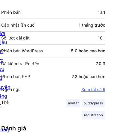
Meta
Phiên bản
1.1.1
Cập nhật lần cuối
1 tháng
trước
iới
Số lượt cài đặt
10+
hiệu
in
Phiên bản WordPress
5.0 hoặc cao hơn
ức
Đã kiểm tra lên đến
7.0.3
ưu
Phiên bản PHP
7.2 hoặc cao hơn
rữ
uyền
Ngôn ngữ
Xem tất cả 6
iêng
Thẻ
avatar
buddypress
ư
registration
Đánh giá
rưng