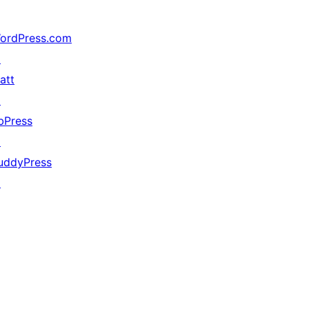
ordPress.com
↗
att
↗
bPress
↗
uddyPress
↗