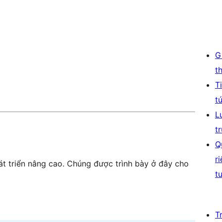
G
t
T
t
L
t
Q
r
t triển nâng cao. Chúng được trình bày ở đây cho
t
T