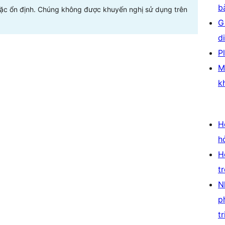
b
oặc ổn định. Chúng không được khuyến nghị sử dụng trên
G
d
P
M
k
H
h
H
t
N
p
tr