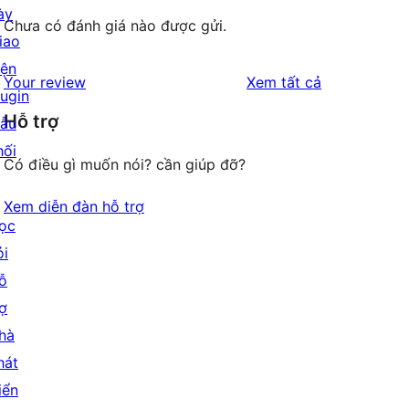
ày
Chưa có đánh giá nào được gửi.
iao
iện
đánh
Your review
Xem tất cả
lugin
giá
Hỗ trợ
ẫu
hối
Có điều gì muốn nói? cần giúp đỡ?
Xem diễn đàn hỗ trợ
ọc
ỏi
ỗ
rợ
hà
hát
iển