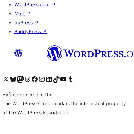
WordPress.com
↗
Matt
↗
bbPress
↗
BuddyPress
↗
Truy cập tài khoản X (trước đây là Twitter) của chúng tôi
Visit our Bluesky account
Visit our Mastodon account
Visit our Threads account
Xem trang Facebook của chúng tôi
Truy cập tài khoản Instagram của chúng tôi
Truy cập tài khoản LinkedIn của chúng tôi
Visit our TikTok account
Truy cập kênh YouTube của chúng tôi
Visit our Tumblr account
Viết code như làm thơ.
The WordPress® trademark is the intellectual property
of the WordPress Foundation.