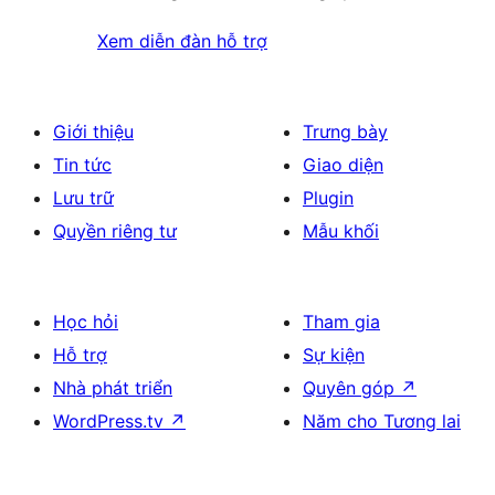
Xem diễn đàn hỗ trợ
Giới thiệu
Trưng bày
Tin tức
Giao diện
Lưu trữ
Plugin
Quyền riêng tư
Mẫu khối
Học hỏi
Tham gia
Hỗ trợ
Sự kiện
Nhà phát triển
Quyên góp
↗
WordPress.tv
↗
Năm cho Tương lai