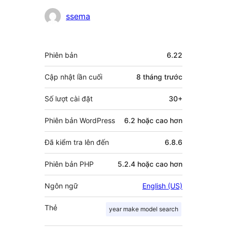
Những
ssema
người
đóng
Meta
Phiên bản
6.22
góp
Cập nhật lần cuối
8 tháng
trước
Số lượt cài đặt
30+
Phiên bản WordPress
6.2 hoặc cao hơn
Đã kiểm tra lên đến
6.8.6
Phiên bản PHP
5.2.4 hoặc cao hơn
Ngôn ngữ
English (US)
Thẻ
year make model search