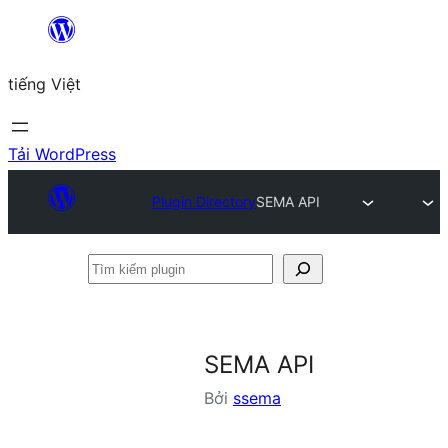
Chuyển
đến
tiếng Việt
phần
nội
dung
Tải WordPress
Plugin Directory
SEMA API
Tìm
kiếm
plugin
SEMA API
Bởi
ssema