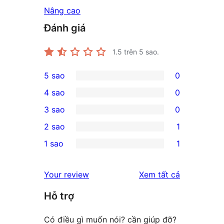
Nâng cao
Đánh giá
1.5
trên 5 sao.
5 sao
0
0
4 sao
0
5-
0
3 sao
0
star
4-
0
2 sao
1
reviews
star
3-
1
1 sao
1
reviews
star
2-
1
reviews
star
1-
đánh
Your review
Xem tất cả
review
star
giá
Hỗ trợ
review
Có điều gì muốn nói? cần giúp đỡ?