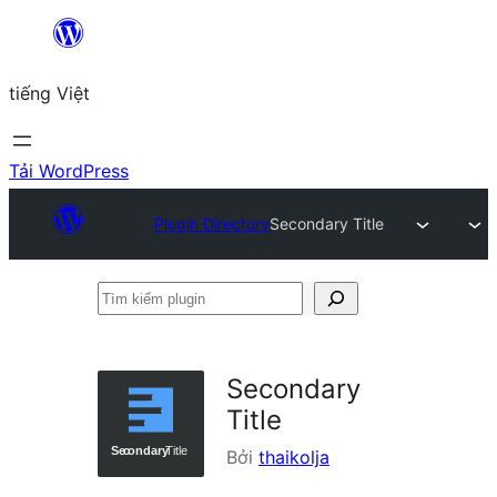
Chuyển
đến
tiếng Việt
phần
nội
dung
Tải WordPress
Plugin Directory
Secondary Title
Tìm
kiếm
plugin
Secondary
Title
Bởi
thaikolja