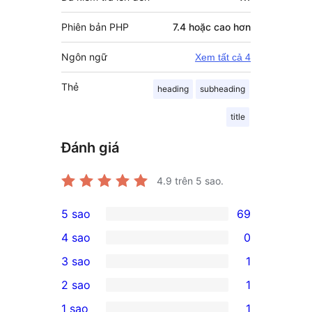
Phiên bản PHP
7.4 hoặc cao hơn
Ngôn ngữ
Xem tất cả 4
Thẻ
heading
subheading
title
Đánh giá
4.9
trên 5 sao.
5 sao
69
69
4 sao
0
5-
0
3 sao
1
star
4-
1
2 sao
1
reviews
star
3-
1
1 sao
1
reviews