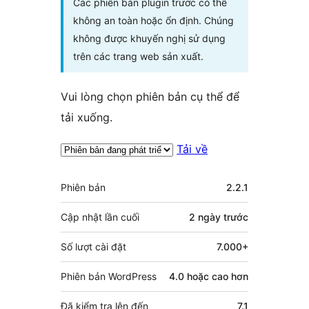
Các phiên bản plugin trước có thể
không an toàn hoặc ổn định. Chúng
không được khuyến nghị sử dụng
trên các trang web sản xuất.
Vui lòng chọn phiên bản cụ thể để
tải xuống.
Tải về
Meta
Phiên bản
2.2.1
Cập nhật lần cuối
2 ngày
trước
Số lượt cài đặt
7.000+
Phiên bản WordPress
4.0 hoặc cao hơn
Đã kiểm tra lên đến
7.1