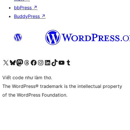
bbPress
↗
BuddyPress
↗
Truy cập tài khoản X (trước đây là Twitter) của chúng tôi
Visit our Bluesky account
Visit our Mastodon account
Visit our Threads account
Xem trang Facebook của chúng tôi
Truy cập tài khoản Instagram của chúng tôi
Truy cập tài khoản LinkedIn của chúng tôi
Visit our TikTok account
Truy cập kênh YouTube của chúng tôi
Visit our Tumblr account
Viết code như làm thơ.
The WordPress® trademark is the intellectual property
of the WordPress Foundation.