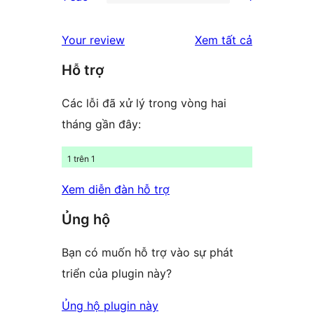
star
2-
1
review
star
1-
đánh
Your review
Xem tất cả
review
star
giá
Hỗ trợ
review
Các lỗi đã xử lý trong vòng hai
tháng gần đây:
1 trên 1
Xem diễn đàn hỗ trợ
Ủng hộ
Bạn có muốn hỗ trợ vào sự phát
triển của plugin này?
Ủng hộ plugin này