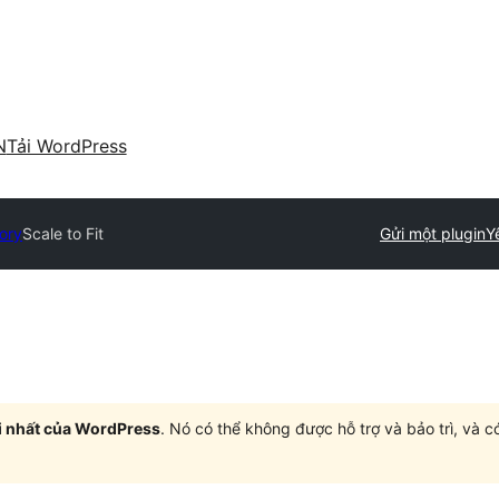
N
Tải WordPress
tory
Scale to Fit
Gửi một plugin
Y
i nhất của WordPress
. Nó có thể không được hỗ trợ và bảo trì, và 