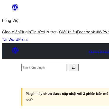
Chuyển
đến
tiếng Việt
phần
nội
Giao diện
Plugin
Tin tức
Hỗ trợ
Giới thiệu
Facebook #WPV
dung
Tải WordPress
Plugin Direc
Tìm
kiếm
plugin
Plugin này
chưa được cập nhật với 3 phiên bản mớ
nhất.