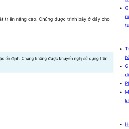
Q
r
t triển nâng cao. Chúng được trình bày ở đây cho
t
T
b
oặc ổn định. Chúng không được khuyến nghị sử dụng trên
G
d
P
M
k
H