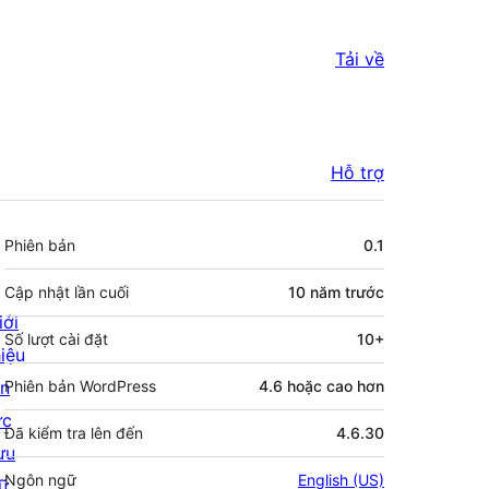
Tải về
Hỗ trợ
Meta
Phiên bản
0.1
Cập nhật lần cuối
10 năm
trước
iới
Số lượt cài đặt
10+
hiệu
in
Phiên bản WordPress
4.6 hoặc cao hơn
ức
Đã kiểm tra lên đến
4.6.30
ưu
Ngôn ngữ
English (US)
rữ