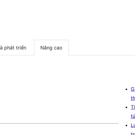
à phát triển
Nâng cao
G
t
T
t
L
t