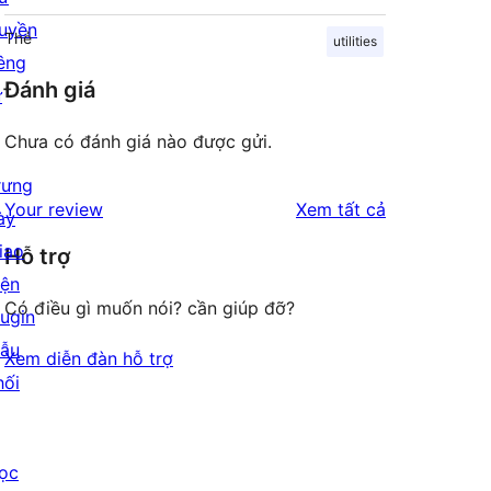
uyền
Thẻ
utilities
iêng
Đánh giá
ư
Chưa có đánh giá nào được gửi.
rưng
đánh
Your review
Xem tất cả
ày
giá
iao
Hỗ trợ
iện
Có điều gì muốn nói? cần giúp đỡ?
lugin
ẫu
Xem diễn đàn hỗ trợ
hối
ọc