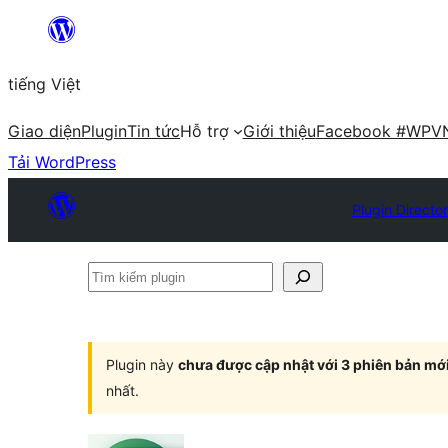
Chuyển
đến
tiếng Việt
phần
nội
Giao diện
Plugin
Tin tức
Hỗ trợ
Giới thiệu
Facebook #WPV
dung
Tải WordPress
Plugin Directo
Tìm
kiếm
plugin
Plugin này
chưa được cập nhật với 3 phiên bản mớ
nhất.