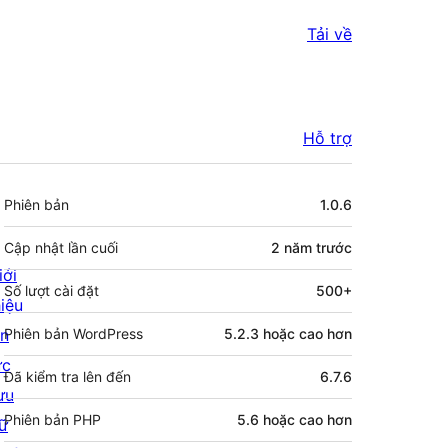
Tải về
Hỗ trợ
Meta
Phiên bản
1.0.6
Cập nhật lần cuối
2 năm
trước
iới
Số lượt cài đặt
500+
hiệu
in
Phiên bản WordPress
5.2.3 hoặc cao hơn
ức
Đã kiểm tra lên đến
6.7.6
ưu
Phiên bản PHP
5.6 hoặc cao hơn
rữ