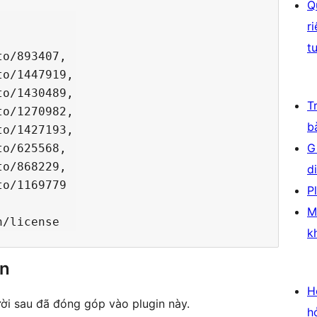
Q
r
t
o/893407,

o/1447919,

o/1430489,

T
o/1270982,

b
o/1427193,

G
o/625568,

o/868229,

d
o/1169779

P
M
k
ên
H
i sau đã đóng góp vào plugin này.
h