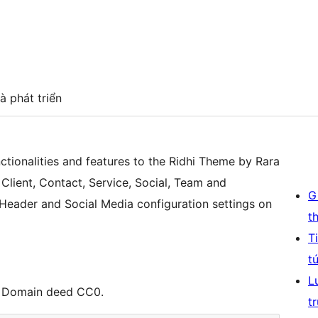
à phát triển
ctionalities and features to the Ridhi Theme by Rara
lient, Contact, Service, Social, Team and
G
s Header and Social Media configuration settings on
t
T
t
L
c Domain deed CC0.
t