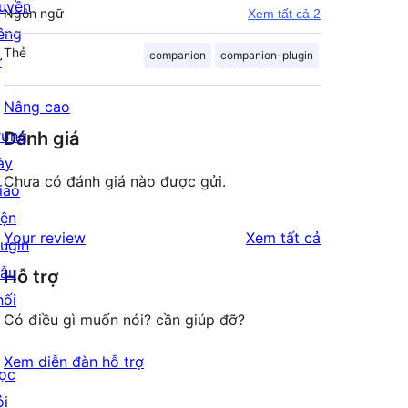
uyền
Ngôn ngữ
Xem tất cả 2
iêng
Thẻ
companion
companion-plugin
ư
Nâng cao
rưng
Đánh giá
ày
Chưa có đánh giá nào được gửi.
iao
iện
đánh
Your review
Xem tất cả
lugin
giá
ẫu
Hỗ trợ
hối
Có điều gì muốn nói? cần giúp đỡ?
Xem diễn đàn hỗ trợ
ọc
ỏi