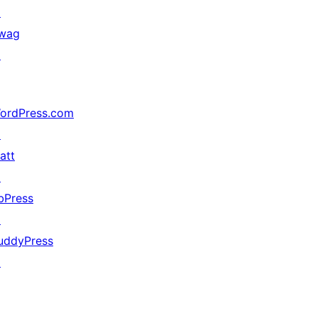
↗
wag
↗
ordPress.com
↗
att
↗
bPress
↗
uddyPress
↗