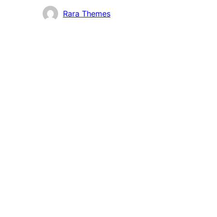
Những
Rara Themes
người
đóng
góp