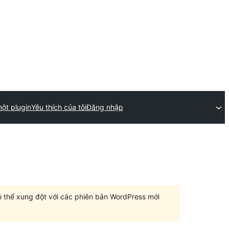
ột plugin
Yêu thích của tôi
Đăng nhập
có thể xung đột với các phiên bản WordPress mới