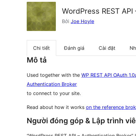
WordPress REST API –
Bởi
Joe Hoyle
Chi tiết
Đánh giá
Cài đặt
Nh
Mô tả
Used together with the
WP REST API OAuth 1.0a
Authentication Broker
to connect to your site.
Read about how it works
on the reference brok
Người đóng góp & Lập trình vi
“WordPress REST API – Authentication Broker”