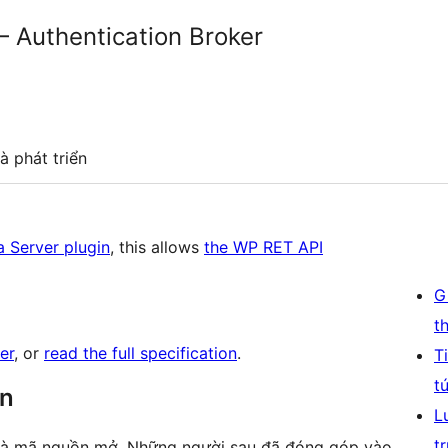
 Authentication Broker
à phát triển
 Server plugin
, this allows
the WP RET API
G
t
er
, or
read the full specification
.
T
t
ên
L
t
 là mã nguồn mở. Những người sau đã đóng góp vào