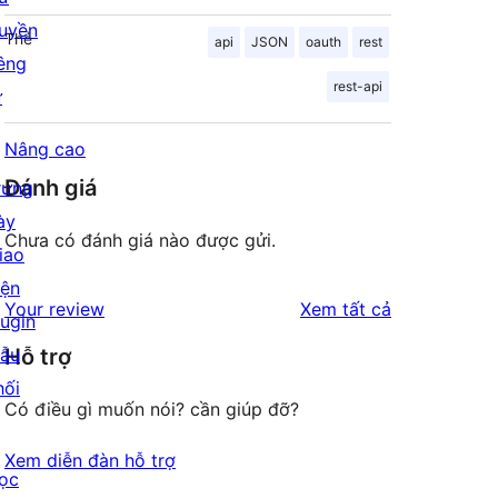
uyền
Thẻ
api
JSON
oauth
rest
iêng
rest-api
ư
Nâng cao
Đánh giá
rưng
ày
Chưa có đánh giá nào được gửi.
iao
iện
đánh
Your review
Xem tất cả
lugin
giá
ẫu
Hỗ trợ
hối
Có điều gì muốn nói? cần giúp đỡ?
Xem diễn đàn hỗ trợ
ọc