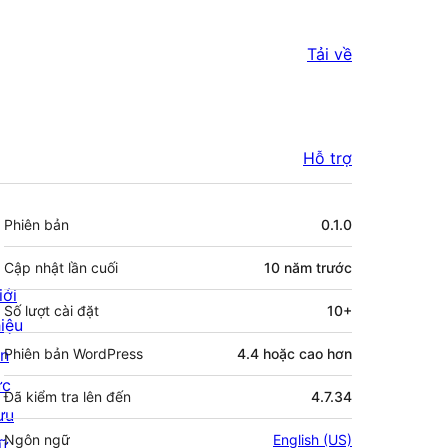
Tải về
Hỗ trợ
Meta
Phiên bản
0.1.0
Cập nhật lần cuối
10 năm
trước
iới
Số lượt cài đặt
10+
hiệu
in
Phiên bản WordPress
4.4 hoặc cao hơn
ức
Đã kiểm tra lên đến
4.7.34
ưu
Ngôn ngữ
English (US)
rữ