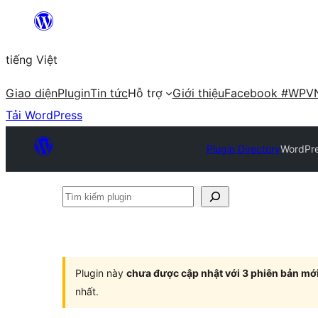
Chuyển
đến
tiếng Việt
phần
nội
Giao diện
Plugin
Tin tức
Hỗ trợ
Giới thiệu
Facebook #WPV
dung
Tải WordPress
Plugin Directory
WordPre
Tìm
kiếm
plugin
Plugin này
chưa được cập nhật với 3 phiên bản mớ
nhất.