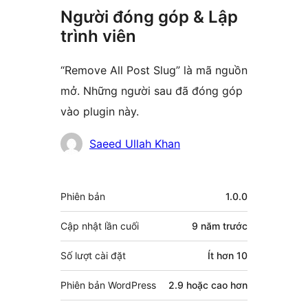
Người đóng góp & Lập
trình viên
“Remove All Post Slug” là mã nguồn
mở. Những người sau đã đóng góp
vào plugin này.
Những
Saeed Ullah Khan
người
đóng
Meta
Phiên bản
1.0.0
góp
Cập nhật lần cuối
9 năm
trước
Số lượt cài đặt
Ít hơn 10
Phiên bản WordPress
2.9 hoặc cao hơn