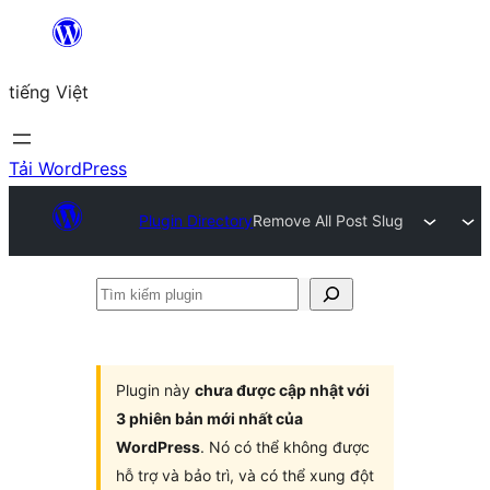
Chuyển
đến
tiếng Việt
phần
nội
dung
Tải WordPress
Plugin Directory
Remove All Post Slug
Tìm
kiếm
plugin
Plugin này
chưa được cập nhật với
3 phiên bản mới nhất của
WordPress
. Nó có thể không được
hỗ trợ và bảo trì, và có thể xung đột