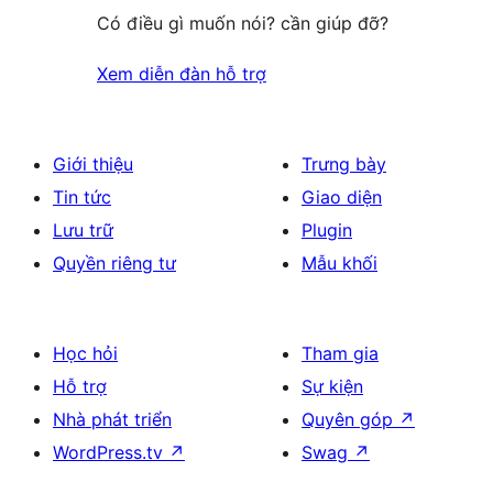
Có điều gì muốn nói? cần giúp đỡ?
Xem diễn đàn hỗ trợ
Giới thiệu
Trưng bày
Tin tức
Giao diện
Lưu trữ
Plugin
Quyền riêng tư
Mẫu khối
Học hỏi
Tham gia
Hỗ trợ
Sự kiện
Nhà phát triển
Quyên góp
↗
WordPress.tv
↗
Swag
↗